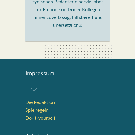
zynischen Pedanterie nervig, aber
für Freunde und/oder Kollegen
immer zuverlässig, hilfsbereit und
unersetzlich.«
Impres­sum
Die Redak­ti­on
Spiel­re­geln
Do-it-your­s­elf