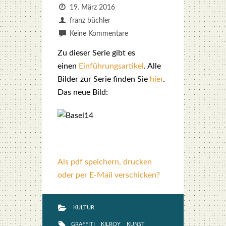
19. März 2016
franz büchler
Keine Kommentare
Zu die­ser Serie gibt es
einen
Ein­füh­rungs­ar­ti­kel
. Alle
Bil­der zur Serie fin­den Sie
hier
.
Das neue Bild:
Als pdf speichern, drucken
oder per E-Mail verschicken?
KULTUR
GRAFFITI
KILROY
KUNST