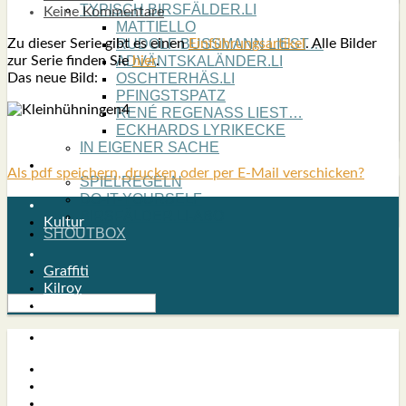
TYPISCH BIRSFÄLDER.LI
Keine Kommentare
MATTIELLO
Zu die­ser Serie gibt es einen
Ein­füh­rungs­ar­ti­kel
. Alle Bil­der
RUDOLF BUSS­MANN LIEST…
zur Serie fin­den Sie
hier
.
ADVÄNTSKALÄNDER.LI
Das neue Bild:
OSCHTERHÄS.LI
PFINGST­SPATZ
RENÉ REGEN­ASS LIEST…
ECK­HARDS LYRIK­ECKE
IN EIGE­NER SACHE
SO GOOT’S
Als pdf speichern, drucken oder per E-Mail verschicken?
SPIEL­RE­GELN
DO-IT-YOUR­S­ELF
BIRSFÄLDER.LI-ABO
Kultur
SHOUT­BOX
Graffiti
Kilroy
Kunst