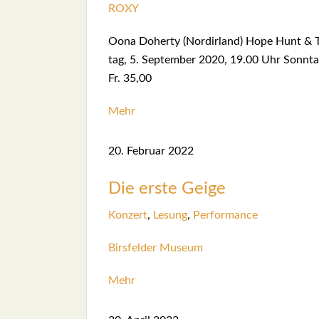
ROXY
Oona Doh­erty (Nord­ir­land) Hope Hunt & T
tag, 5. Sep­tem­ber 2020, 19.00 Uhr Sonn­ta
Fr. 35,00
Mehr
20. Febru­ar 2022
Die ers­te Gei­ge
Kon­zert
,
Lesung
,
Per­for­mance
Birs­fel­der Muse­um
Mehr