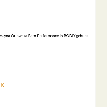
­ty­na Orlows­ka Bern Per­for­mance In BODIY geht es
OK