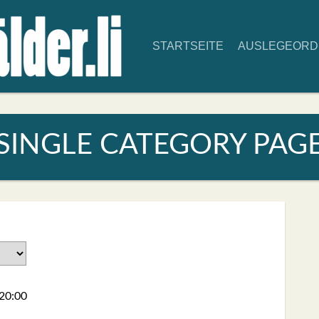
START­SEI­TE
AUS­LE­GE­OR
SIN­GLE CATE­GO­RY PAG
20:00