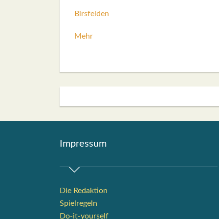
Birs­fel­den
Mehr
Impres­sum
Die Redak­ti­on
Spiel­re­geln
Do-it-your­s­elf