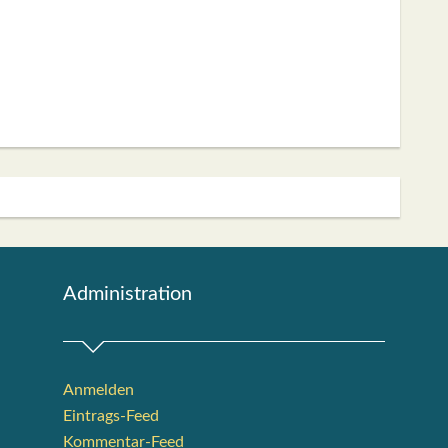
Admi­nis­tra­ti­on
Anmelden
Eintrags-Feed
Kommentar-Feed