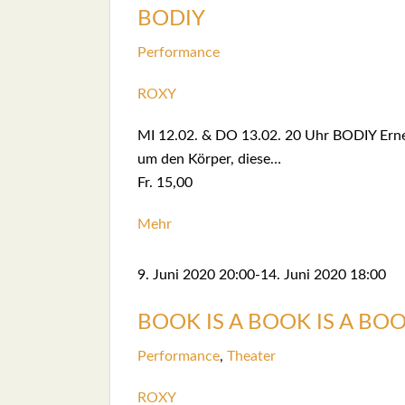
BODIY
Per­for­mance
ROXY
MI 12.02. & DO 13.02. 20 Uhr BODIY Ernes
um den Kör­per, die­se…
Fr. 15,00
Mehr
9. Juni 2020
20:00
-
14. Juni 2020
18:00
BOOK IS A BOOK IS A BO
Per­for­mance
,
Thea­ter
ROXY