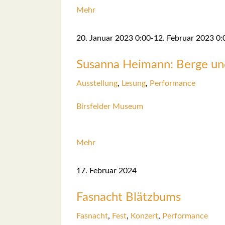
Mehr
20. Janu­ar 2023
0:00
-
12. Febru­ar 2023
0:
Susan­na Heimann: Ber­ge und
Aus­stel­lung
,
Lesung
,
Per­for­mance
Birs­fel­der Muse­um
Mehr
17. Febru­ar 2024
Fas­nacht Blätz­bums
Fas­nacht
,
Fest
,
Kon­zert
,
Per­for­mance