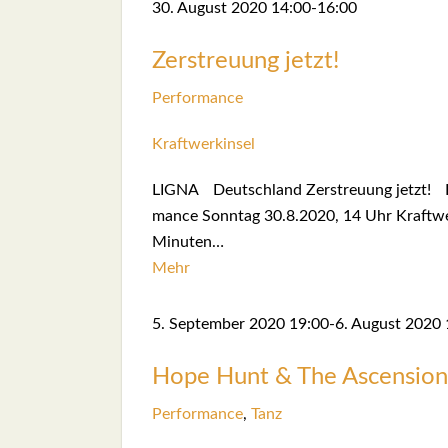
30. August 2020
14:00
-
16:00
Zer­streu­ung jetzt!
Per­for­mance
Kraft­werk­in­sel
LIGNA Deutsch­land Zer­streu­ung jetzt! Ein i
mance Sonn­tag 30.8.2020, 14 Uhr Kraft­werk­
Minu­ten…
Mehr
5. Sep­tem­ber 2020
19:00
-
6. August 2020
Hope Hunt & The Ascen­si­on 
Per­for­mance
,
Tanz