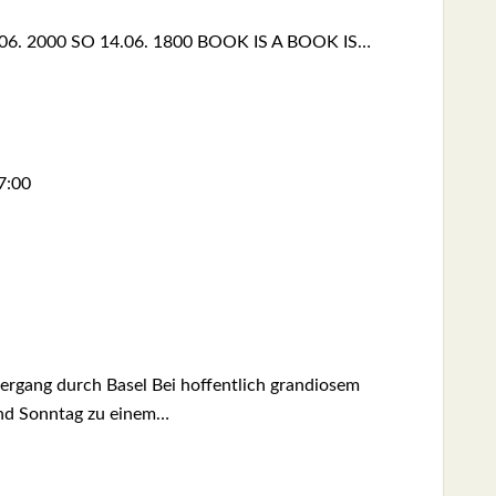
13.06. 2000 SO 14.06. 1800 BOOK IS A BOOK IS…
7:00
ier­gang durch Basel Bei hof­fent­lich gran­dio­sem
und Sonn­tag zu einem…