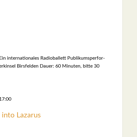
nter­na­tio­na­les Radio­bal­lett Publi­kums­per­for­
in­sel Birs­fel­den Dau­er: 60 Minu­ten, bit­te 30
17:00
into Laza­rus