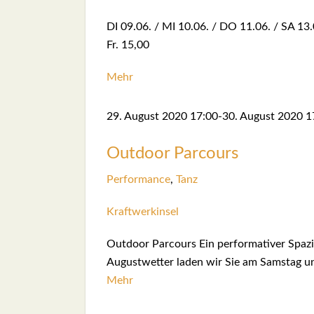
DI 09.06. / MI 10.06. / DO 11.06. / SA 
Fr. 15,00
Mehr
29. August 2020
17:00
-
30. August 2020
1
Out­door Par­cours
Per­for­mance
,
Tanz
Kraft­werk­in­sel
Out­door Par­cours Ein per­for­ma­ti­ver Spa­z
August­wet­ter laden wir Sie am Sams­tag 
Mehr