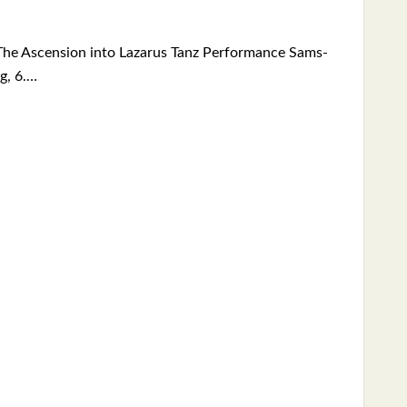
he Ascen­si­on into Laza­rus Tanz Per­for­mance Sams­
g, 6.…