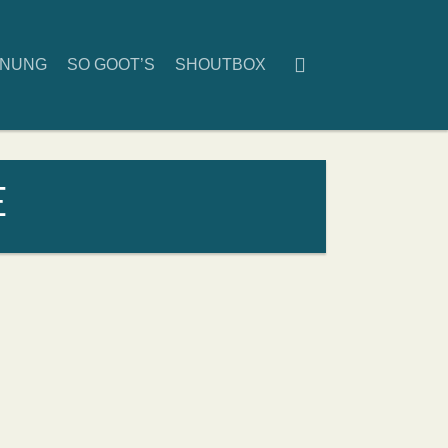
D­NUNG
SO GOOT’S
SHOUT­BOX
E