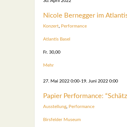
30. April 2022
Nico­le Ber­neg­ger im Atlan­ti
Kon­zert
,
Per­for­mance
Atlan­tis Basel
Fr. 30,00
Mehr
27. Mai 2022
0:00
-
19. Juni 2022
0:00
Papier Per­for­mance: “Schät­
Aus­stel­lung
,
Per­for­mance
Birs­fel­der Muse­um