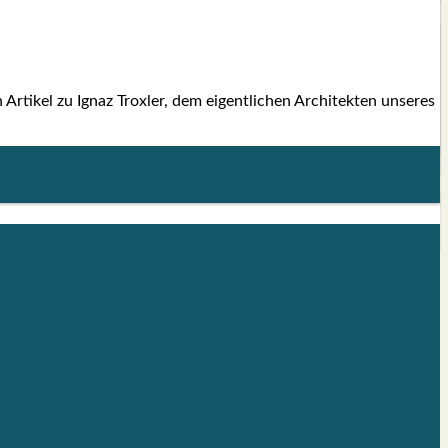
Arti­kel zu Ignaz Trox­ler, dem eigent­li­chen Archi­tek­ten unse­res