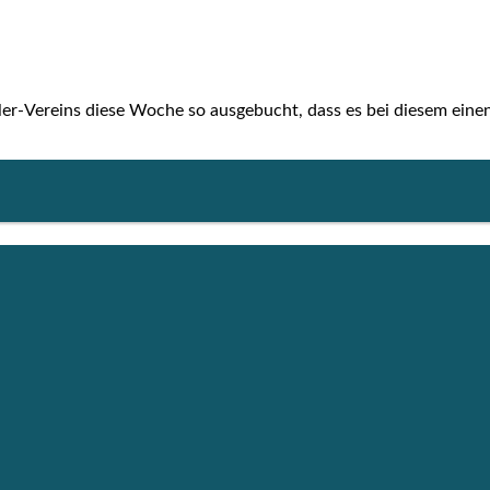
ler-Ver­­eins die­se Woche so aus­ge­bucht, dass es bei die­sem einen 