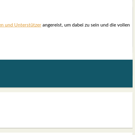
nen und Unter­stüt­zer
ange­reist, um dabei zu sein und die vol­len