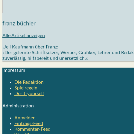
franz büchler
Alle Artikel anzeigen
Ueli Kaufmann über Franz:
»Der gelernte Schriftsetzer, Werber, Grafiker, Lehrer und Red
zuverlässig, hilfsbereit und unersetzlich.«
Impres­sum
Die Redak­ti­on
Spiel­re­geln
Do-it-your­s­elf
Admi­nis­tra­ti­on
Anmelden
Eintrags-Feed
Kommentar-Feed