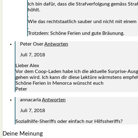
Ich bin dafür, dass die Straf­ver­fol­gung gemäss Stra
höhlt.
.
Wie das recht­staat­lich sau­ber und nicht mit einem S
.
Trotz­dem: Schö­ne Feri­en und gute Bräu­nung.
Peter Oser
Antworten
Juli 7, 2018
Lie­ber Alex
Vor dem Coop-Laden habe ich die aktu­el­le Sur­pri­se-Aus­ga­
gehen wird. Ich kann dir die­se Lek­tü­re wärms­tens emp­feh
Schö­ne Feri­en in Menor­ca wünscht euch
Peter
annacarla
Antworten
Juli 7, 2018
Sozi­al­hil­fe-She­riffs oder ein­fach nur Hilfs­she­riffs?
Deine Meinung