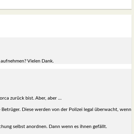
 auf­neh­men? Vie­len Dank.
or­ca zurück bist. Aber, aber …
le Betrü­ger. Die­se wer­den von der Poli­zei legal über­wacht, wenn
wa­chung selbst anord­nen. Dann wenn es ihnen gefällt.