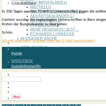
TYPISCH BIRSFÄLDER.LI
4 Kommentare
MATTIELLO
In 100 Tagen wur­den 75’489 (!) Unter­schrif­ten gegen die will­kür
RUDOLF BUSS­MANN LIEST…
ADVÄNTSKALÄNDER.LI
Ges­tern wur­den die beglau­big­ten Unter­schrif­ten in Bern ein­
OSCHTERHÄS.LI
Kis­ten der Bun­des­kanz­lei zu über­ge­ben.
PFINGST­SPATZ
RENÉ REGEN­ASS LIEST…
Schön.
ECK­HARDS LYRIK­ECKE
IN EIGE­NER SACHE
Als pdf speichern, drucken oder per E-Mail verschicken?
SO GOOT’S
SPIEL­RE­GELN
DO-IT-YOUR­S­ELF
Politik
BIRSFÄLDER.LI-ABO
SHOUT­BOX
Sozialhilfesheriffs