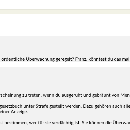
 ordent­li­che Über­wa­chung gere­gelt? Franz, könn­test du das mal
 Erschei­nung zu tre­ten, wenn du aus­ge­ruht und gebräunt von Men
af­ge­setz­buch unter Stra­fe gestellt wer­den. Dazu gehö­ren auch al
einer Anzei­ge.
bst bestim­men, wer für sie ver­däch­tig ist. Sie kön­nen die Über­