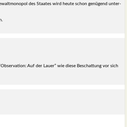
 Gewalt­mo­no­pol des Staa­tes wird heu­te schon genü­gend unter­
n.
“Obser­va­ti­on: Auf der Lau­er” wie die­se Beschat­tung vor sich