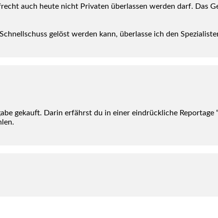
f­recht auch heu­te nicht Pri­va­ten über­las­sen wer­den darf. Das
chnell­schuss gelöst wer­den kann, über­las­se ich den Spe­zia­lis­te
be gekauft. Dar­in erfährst du in einer ein­drück­li­che Repor­ta­ge 
­len.