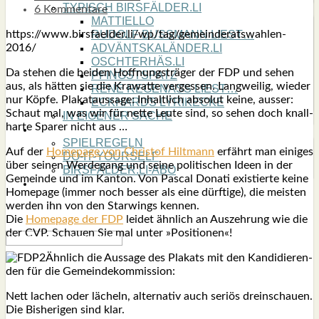
TYPISCH BIRSFÄLDER.LI
6 Kommentare
MATTIELLO
https://www.birsfaelder.li/wp/tag/gemeinderatswahlen-
RUDOLF BUSS­MANN LIEST…
2016/
ADVÄNTSKALÄNDER.LI
OSCHTERHÄS.LI
Da ste­hen die bei­den Hoff­nungs­trä­ger der FDP und sehen
PFINGST­SPATZ
aus, als hät­ten sie die Kra­wat­te ver­ges­sen. Lang­wei­lig, wie­der
RENÉ REGEN­ASS LIEST…
nur Köp­fe. Pla­kat­aus­sa­ge: Inhalt­lich abso­lut kei­ne, aus­ser:
ECK­HARDS LYRIK­ECKE
Schaut mal, was wir für net­te Leu­te sind, so sehen doch knall­
IN EIGE­NER SACHE
har­te Spa­rer nicht aus …
SO GOOT’S
SPIEL­RE­GELN
Auf der
Home­page von Chris­tof Hilt­mann
erfährt man eini­ges
DO-IT-YOUR­S­ELF
über sei­nen Wer­de­gang und sei­ne poli­ti­schen Ideen in der
BIRSFÄLDER.LI-ABO
Gemein­de und im Kan­ton. Von Pas­cal Dona­ti exis­tier­te kei­ne
SHOUT­BOX
Home­page (immer noch bes­ser als eine dürf­ti­ge), die meis­ten
wer­den ihn von den Star­wings ken­nen.
Die
Home­page der FDP
lei­det ähn­lich an Aus­zeh­rung wie die
der CVP. Schau­en Sie mal unter »Posi­tio­nen«!
Ähn­lich die Aus­sa­ge des Pla­kats mit den Kan­di­die­ren­
den für die Gemein­de­kom­mis­si­on:
Nett lachen oder lächeln, alter­na­tiv auch seri­ös drein­schau­en.
Die Bis­he­ri­gen sind klar.