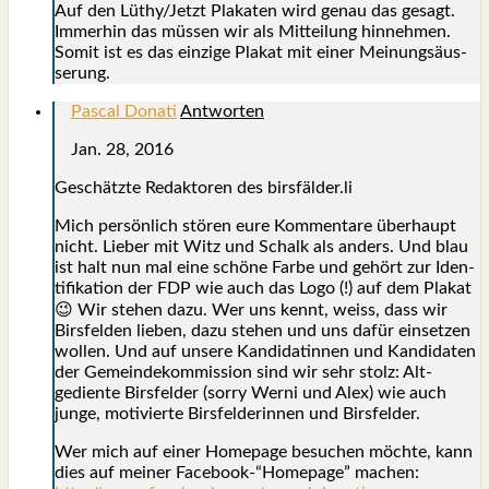
Auf den Lüthy/Jetzt Pla­ka­ten wird genau das gesagt.
Immer­hin das müs­sen wir als Mit­tei­lung hin­neh­men.
Somit ist es das ein­zi­ge Pla­kat mit einer Mei­nungs­äus­
se­rung.
Pascal Donati
Antworten
Jan. 28, 2016
Geschätz­te Redak­to­ren des birsfälder.li
Mich per­sön­lich stö­ren eure Kom­men­ta­re über­haupt
nicht. Lie­ber mit Witz und Schalk als anders. Und blau
ist halt nun mal eine schö­ne Far­be und gehört zur Iden­
ti­fi­ka­ti­on der FDP wie auch das Logo (!) auf dem Pla­kat
😉 Wir ste­hen dazu. Wer uns kennt, weiss, dass wir
Birs­fel­den lie­ben, dazu ste­hen und uns dafür ein­set­zen
wol­len. Und auf unse­re Kan­di­da­tin­nen und Kan­di­da­ten
der Gemein­de­kom­mis­si­on sind wir sehr stolz: Alt-
gedien­te Birs­fel­der (sor­ry Wer­ni und Alex) wie auch
jun­ge, moti­vier­te Birs­fel­de­rin­nen und Birs­fel­der.
Wer mich auf einer Home­page besu­chen möch­te, kann
dies auf mei­ner Facebook-“Homepage” machen: