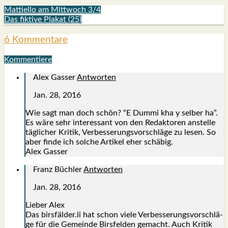
Mattiello am Mittwoch 3/4
Das fiktive Plakat (25)
6 Kommentare
Kommentiere
Alex Gasser
Antworten
Jan. 28, 2016
Wie sagt man doch schön? “E Dum­mi kha y sel­ber ha”.
Es wäre sehr inter­es­sant von den Redak­to­ren anstel­le
täg­li­cher Kri­tik, Ver­bes­se­rungs­vor­schlä­ge zu lesen. So
aber fin­de ich sol­che Arti­kel eher schä­big.
Alex Gas­ser
Franz Büchler
Antworten
Jan. 28, 2016
Lie­ber Alex
Das birsfälder.li hat schon vie­le Ver­bes­se­rungs­vor­schlä­
ge für die Gemein­de Birs­fel­den gemacht. Auch Kri­tik