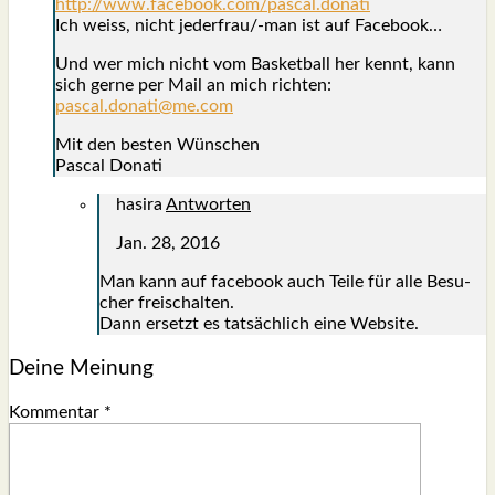
http://www.facebook.com/pascal.donati
Ich weiss, nicht jeder­frau/-man ist auf Face­book…
Und wer mich nicht vom Bas­ket­ball her kennt, kann
sich ger­ne per Mail an mich rich­ten:
pascal.donati@me.com
Mit den bes­ten Wün­schen
Pas­cal Dona­ti
hasira
Antworten
Jan. 28, 2016
Man kann auf face­book auch Tei­le für alle Besu­
cher frei­schal­ten.
Dann ersetzt es tat­säch­lich eine Web­site.
Deine Meinung
Kommentar
*