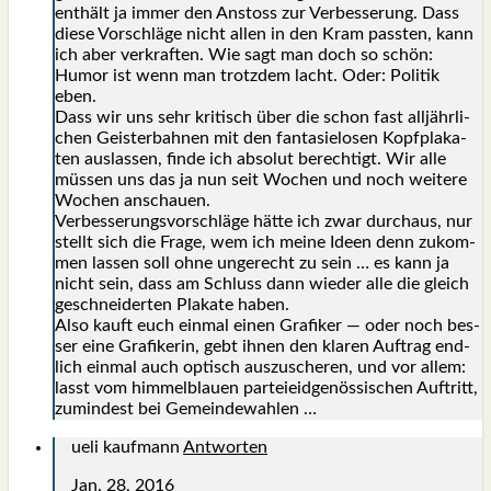
ent­hält ja immer den Anstoss zur Ver­bes­se­rung. Dass
die­se Vor­schlä­ge nicht allen in den Kram pass­ten, kann
ich aber ver­kraf­ten. Wie sagt man doch so schön:
Humor ist wenn man trotz­dem lacht. Oder: Poli­tik
eben.
Dass wir uns sehr kri­tisch über die schon fast all­jähr­li­
chen Geis­ter­bah­nen mit den fan­ta­sie­lo­sen Kopf­pla­ka­
ten aus­las­sen, fin­de ich abso­lut berech­tigt. Wir alle
müs­sen uns das ja nun seit Wochen und noch wei­te­re
Wochen anschau­en.
Ver­bes­se­rungs­vor­schlä­ge hät­te ich zwar durch­aus, nur
stellt sich die Fra­ge, wem ich mei­ne Ideen denn zukom­
men las­sen soll ohne unge­recht zu sein … es kann ja
nicht sein, dass am Schluss dann wie­der alle die gleich
geschnei­der­ten Pla­ka­te haben.
Also kauft euch ein­mal einen Gra­fi­ker — oder noch bes­
ser eine Gra­fi­ke­rin, gebt ihnen den kla­ren Auf­trag end­
lich ein­mal auch optisch aus­zu­sche­ren, und vor allem:
lasst vom him­mel­blau­en par­tei­eid­ge­nös­si­schen Auf­tritt,
zumin­dest bei Gemein­de­wah­len …
ueli kaufmann
Antworten
Jan. 28, 2016