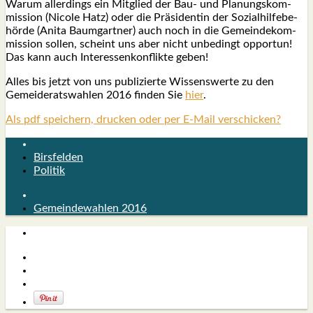
War­um aller­dings ein Mit­glied der Bau- und Pla­nungs­kom­
mis­si­on (Nico­le Hatz) oder die Prä­si­den­tin der Sozi­al­hil­fe­be­
hör­de (Ani­ta Baum­gart­ner) auch noch in die Gemein­de­kom­
mis­si­on sol­len, scheint uns aber nicht unbe­dingt oppor­tun!
Das kann auch Inter­es­sen­kon­flik­te geben!
Alles bis jetzt von uns publi­zier­te Wis­sens­wer­te zu den
Gemei­de­rats­wah­len 2016 fin­den Sie
hier
.
Als pdf speichern, drucken oder per E-Mail verschicken?
Birsfelden
Politik
Gemeindewahlen 2016