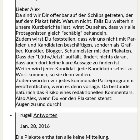
Lie­ber Alex
Da sind wir Dir offen­bar auf den Schlips getre­ten, der
auf dem Pla­kat fehlt. War­um nicht. Falls Du wei­ter­hin
unse­re Kurz­be­rich­te liest, wirst Du sehen, dass wir alle
Prot­ago­nis­ten gleich “schä­big” behan­deln.
Zudem wirst Du fest­stel­len, dass wir uns nicht mit Par­
tei­en und Kan­di­da­ten beschäf­ti­gen, son­dern als Gra­fi­
ker, Künst­ler, Blog­ger, Schul­meis­ter mit den Pla­ka­ten.
Dass der “Lüthy/Jetzt” auf­fällt, ändert nichts dar­an,
dass auch dort kei­ne kla­re Aus­sa­ge zu fin­den ist.
Wei­ter wird jeder Kan­di­dat, jede Kan­di­da­tin selbst zu
Wort kom­men, so sie denn wol­len.
Zudem wür­den wir jedes kom­mu­na­le Par­tei­pro­gramm
ver­öf­fent­li­chen, wenn es denn vor­lä­ge. Da bestün­de
natür­lich das Risi­ko eines redak­tio­nel­len Kom­men­tars.
Also Alex, wenn Du vor den Pla­ka­ten stehst:
Augen zu und durch!
rugeli
Antworten
Jan. 28, 2016
Die Pla­ka­te ent­hal­ten alle kei­ne Mit­tei­lung.