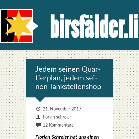
Jedem sei­nen Quar­
tier­plan, jedem sei­
nen Tank­stel­len­shop
21. November 2017
florian schreier
12 Kommentare
Flo­ri­an Schrei­er hat uns einen