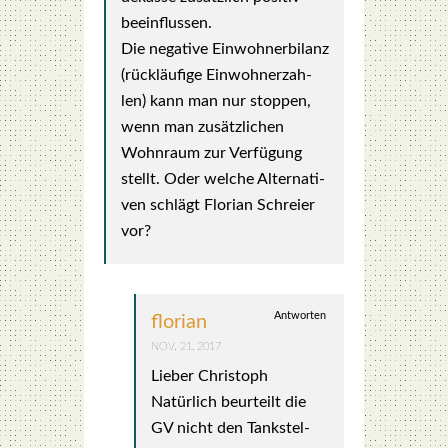
beein­flus­sen.
Die nega­ti­ve Ein­woh­ner­bi­lanz
(rück­läu­fi­ge Ein­woh­ner­zah­
len) kann man nur stop­pen,
wenn man zusätz­li­chen
Wohn­raum zur Ver­fü­gung
stellt. Oder wel­che Alter­na­ti­
ven schlägt Flo­ri­an Schrei­er
vor?
Antworten
florian
NOV. 21, 2017
Lie­ber Chris­toph
Natür­lich beur­teilt die
GV nicht den Tank­stel­