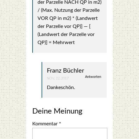
der Par­zelle NACH QP in m2)
/ (Max. Nut­zung der Par­zelle
VOR QP in m2) * (Land­wert
der Par­zelle vor QP)] — [
(Land­wert der Par­zelle vor
QP)] = Mehr­wert
Franz Büchler
Antworten
NOV. 22, 2017
Dan­ke­schön.
Deine Meinung
Kommentar
*