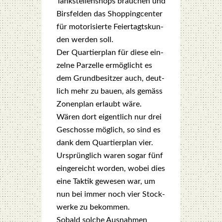
Tank­stel­len­shops brau­chen und
Birs­fel­den das Shop­ping­cen­ter
für moto­ri­sier­te Fei­er­tagts­kun­
den wer­den soll.
Der Quar­tier­plan für die­se ein­
zel­ne Par­zel­le ermög­licht es
dem Grund­be­sit­zer auch, deut­
lich mehr zu bau­en, als gemäss
Zonen­plan erlaubt wäre.
Wären dort eigent­lich nur drei
Geschos­se mög­lich, so sind es
dank dem Quar­tier­plan vier.
Ursprüng­lich waren sogar fünf
ein­ge­reicht wor­den, wobei dies
eine Tak­tik gewe­sen war, um
nun bei immer noch vier Stock­
wer­ke zu bekom­men.
Sobald sol­che Aus­nah­men