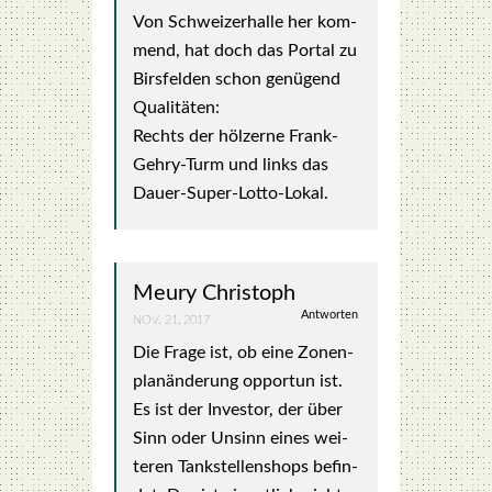
Von Schwei­zer­hal­le her kom­
mend, hat doch das Por­tal zu
Birs­fel­den schon genü­gend
Qua­li­tä­ten:
Rechts der höl­zer­ne Frank-
Gehry-Turm und links das
Dau­er-Super-Lot­to-Lokal.
Meury Christoph
Antworten
NOV. 21, 2017
Die Fra­ge ist, ob eine Zonen­
plan­än­de­rung oppor­tun ist.
Es ist der Inves­tor, der über
Sinn oder Unsinn eines wei­
te­ren Tank­stel­len­shops befin­