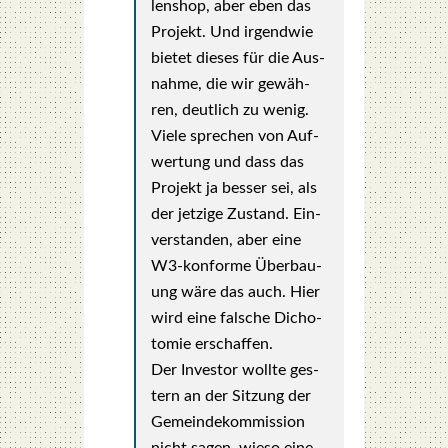
len­shop, aber eben das
Pro­jekt. Und irgend­wie
bie­tet die­ses für die Aus­
nah­me, die wir gewäh­
ren, deut­lich zu wenig.
Vie­le spre­chen von Auf­
wer­tung und dass das
Pro­jekt ja bes­ser sei, als
der jet­zi­ge Zustand. Ein­
ver­stan­den, aber eine
W3-kon­for­me Über­bau­
ung wäre das auch. Hier
wird eine fal­sche Dicho­
to­mie erschaf­fen.
Der Inves­tor woll­te ges­
tern an der Sit­zung der
Gemein­de­kom­mis­si­on