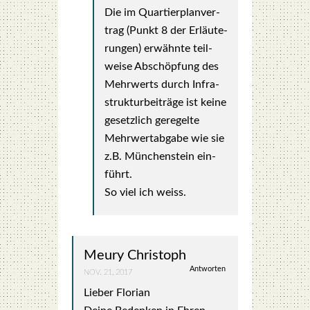
Die im Quar­tier­plan­ver­
trag (Punkt 8 der Erläu­te­
run­gen) erwähn­te teil­
wei­se Abschöp­fung des
Mehr­werts durch Infra­
struk­tur­bei­trä­ge ist kei­ne
gesetz­lich gere­gel­te
Mehr­wert­ab­ga­be wie sie
z.B. Mün­chen­stein ein­
führt.
So viel ich weiss.
Meury Christoph
Antworten
NOV. 21, 2017
Lie­ber Flo­ri­an