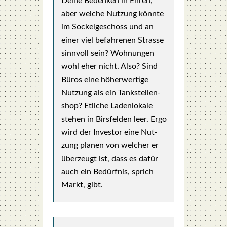
Dei­ne Beden­ken in Ehren,
aber wel­che Nut­zung könn­te
im Sockel­ge­schoss und an
einer viel befah­re­nen Stras­se
sinn­voll sein? Woh­nun­gen
wohl eher nicht. Also? Sind
Büros eine höher­wer­ti­ge
Nut­zung als ein Tank­stel­len­
shop? Etli­che Laden­lo­ka­le
ste­hen in Birs­fel­den leer. Ergo
wird der Inves­tor eine Nut­
zung pla­nen von wel­cher er
über­zeugt ist, dass es dafür
auch ein Bedürf­nis, sprich
Markt, gibt.