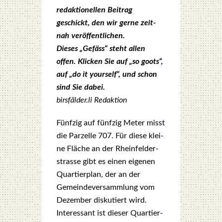
redak­tio­nel­len Bei­trag
geschickt, den wir ger­ne zeit­
nah ver­öf­fent­li­chen.
Die­ses „Gefäss“ steht allen
offen. Kli­cken Sie auf „so goots“,
auf „do it yours­elf“, und schon
sind Sie dabei.
birsfälder.li Redak­ti­on
Fünf­zig auf fünf­zig Meter misst
die Par­zel­le 707. Für die­se klei­
ne Flä­che an der Rhein­fel­d­er­
stras­se gibt es einen eige­nen
Quar­tier­plan, der an der
Gemein­de­ver­samm­lung vom
Dezem­ber dis­ku­tiert wird.
Inter­es­sant ist die­ser Quar­tier­