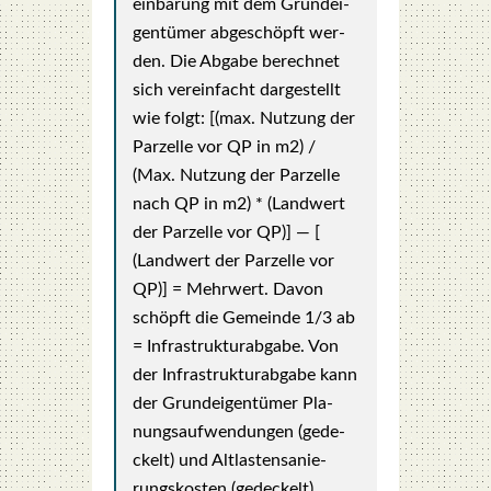
ein­ba­rung mit dem Grund­ei­
gen­tü­mer abge­schöpft wer­
den. Die Abga­be berech­net
sich ver­ein­facht dar­ge­stellt
wie folgt: [(max. Nut­zung der
Par­zel­le vor QP in m2) /
(Max. Nut­zung der Par­zel­le
nach QP in m2) * (Land­wert
der Par­zel­le vor QP)] — [
(Land­wert der Par­zel­le vor
QP)] = Mehr­wert. Davon
schöpft die Gemein­de 1/3 ab
= Infra­struk­tur­ab­ga­be. Von
der Infra­struk­tur­ab­ga­be kann
der Grund­ei­gen­tü­mer Pla­
nungs­auf­wen­dun­gen (gede­
ckelt) und Alt­las­ten­sa­nie­
rungs­kos­ten (gede­ckelt)