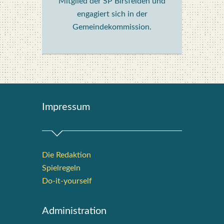
Mitglied der SP Birsfelden und
engagiert sich in der
Gemeindekommission.
Impres­sum
Die Redak­ti­on
Spiel­re­geln
Do-it-your­s­elf
Admi­nis­tra­ti­on