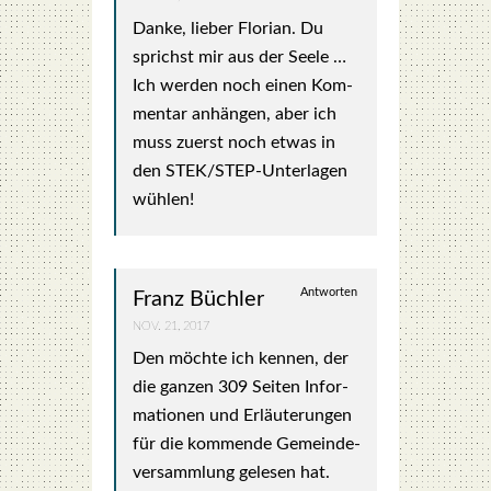
Dan­ke, lie­ber Flo­ri­an. Du
sprichst mir aus der See­le …
Ich wer­den noch einen Kom­
men­tar anhän­gen, aber ich
muss zuerst noch etwas in
den STEK/STEP-Unter­la­gen
wüh­len!
Antworten
Franz Büchler
NOV. 21, 2017
Den möch­te ich ken­nen, der
die gan­zen 309 Sei­ten Infor­
ma­tio­nen und Erläu­te­run­gen
für die kom­men­de Gemein­de­
ver­samm­lung gele­sen hat.