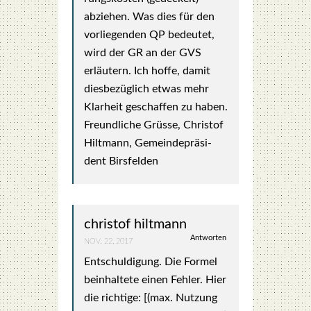
abzie­hen. Was dies für den
vor­lie­gen­den QP bedeu­tet,
wird der GR an der GVS
erläu­tern. Ich hof­fe, damit
dies­be­züg­lich etwas mehr
Klar­heit geschaf­fen zu haben.
Freund­li­che Grüs­se, Chris­tof
Hilt­mann, Gemein­de­prä­si­
dent Birs­fel­den
christof hiltmann
Antworten
NOV. 22, 2017
Ent­schul­di­gung. Die For­mel
beinhal­te­te einen Feh­ler. Hier
die rich­ti­ge: [(max. Nut­zung