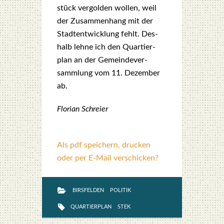
stück ver­gol­den wol­len, weil
der Zusam­men­hang mit der
Stadt­ent­wick­lung fehlt. Des­
halb leh­ne ich den Quar­tier­
plan an der Gemein­de­ver­
samm­lung vom 11. Dezem­ber
ab.
Flo­ri­an Schrei­er
Als pdf speichern, drucken
oder per E-Mail verschicken?
BIRSFELDEN
POLITIK
QUARTIERPLAN
STEK