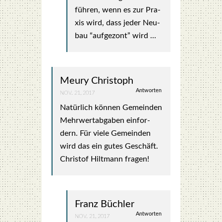
füh­ren, wenn es zur Pra­
xis wird, dass jeder Neu­
bau “auf­ge­zont” wird …
Meury Christoph
Antworten
NOV. 21, 2017
Natür­lich kön­nen Gemein­den
Mehr­wert­ab­ga­ben ein­for­
dern. Für vie­le Gemein­den
wird das ein gutes Geschäft.
Chris­tof Hilt­mann fra­gen!
Franz Büchler
Antworten
NOV. 21, 2017