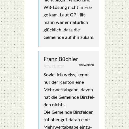
nicht sagen, wie­so eine
W3-Lösung nicht in Fra­
ge kam. Laut GP Hilt­
mann war er natür­lich
glück­lich, dass die
Gemein­de auf ihn zukam.
Franz Büchler
Antworten
NOV. 21, 2017
Soviel ich weiss, kennt
nur der Kan­ton eine
Mehr­wert­ab­ga­be, davon
hat die Gemein­de Birs­fel­
den nichts.
Die Gemein­de Birs­fel­den
tut aber gut dar­an eine
Mehr­wert­ab­ga­be ein­zu­