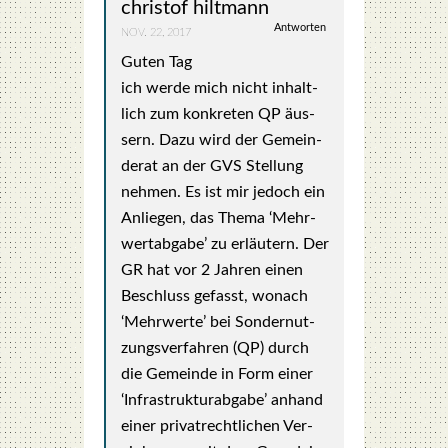
christof hiltmann
Antworten
NOV. 22, 2017
Guten Tag
ich wer­de mich nicht inhalt­
lich zum kon­kre­ten QP äus­
sern. Dazu wird der Gemein­
de­rat an der GVS Stel­lung
neh­men. Es ist mir jedoch ein
Anlie­gen, das The­ma ‘Mehr­
wert­ab­ga­be’ zu erläu­tern. Der
GR hat vor 2 Jah­ren einen
Beschluss gefasst, wonach
‘Mehr­wer­te’ bei Son­der­nut­
zungs­ver­fah­ren (QP) durch
die Gemein­de in Form einer
‘Infra­struk­tur­ab­ga­be’ anhand
einer pri­vat­recht­li­chen Ver­