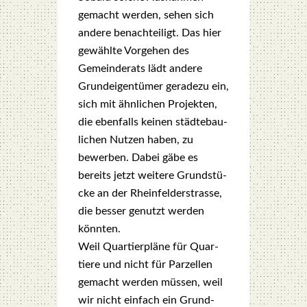
gemacht wer­den, sehen sich
ande­re benach­tei­ligt. Das hier
gewähl­te Vor­ge­hen des
Gemein­de­rats lädt ande­re
Grund­ei­gen­tü­mer gera­de­zu ein,
sich mit ähn­li­chen Pro­jek­ten,
die eben­falls kei­nen städ­te­bau­
li­chen Nut­zen haben, zu
bewer­ben. Dabei gäbe es
bereits jetzt wei­te­re Grund­stü­
cke an der Rhein­fel­d­er­stras­se,
die bes­ser genutzt wer­den
könn­ten.
Weil Quar­tier­plä­ne für Quar­
tie­re und nicht für Par­zel­len
gemacht wer­den müs­sen, weil
wir nicht ein­fach ein Grund­