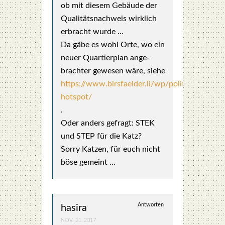
ob mit die­sem Gebäu­de der
Qua­li­täts­nach­weis wirk­lich
erbracht wur­de …
Da gäbe es wohl Orte, wo ein
neu­er Quar­tier­plan ange­
brach­ter gewe­sen wäre, sie­he
https://www.birsfaelder.li/wp/politik/abgekueh
hotspot/
.
Oder anders gefragt: STEK
und STEP für die Katz?
Sor­ry Kat­zen, für euch nicht
böse gemeint …
Antworten
hasira
NOV. 21, 2017