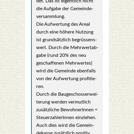
det. Das ist eigent­lich nicht
die Auf­ga­be der Gemein­de­
ver­samm­lung.
Die Auf­wer­tung des Are­al
durch eine höhe­re Nut­zung
ist grund­sätz­lich begrüs­sens­
wert. Durch die Mehr­wert­ab­
ga­be (rund 20% des neu
geschaf­fe­nen Mehr­wer­tes)
wird die Gemein­de eben­falls
von der Auf­wer­tung pro­fi­tie­
ren.
Durch die Bau­ge­schos­ser­wei­
te­rung wer­den ver­mut­lich
zusätz­li­che Bewoh­ne­rIn­nen =
Steu­er­zah­le­rIn­nen ein­zie­hen.
Auch dies wird die Gemein­
de­kas­se zusätz­lich posi­tiv