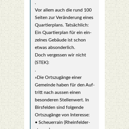
.
Vor allem auch die rund 100
Sei­ten zur Ver­än­de­rung eines
Quar­tier­plans. Tat­säch­lich:
Ein Quar­tier­plan für ein ein­
zel­nes Gebäu­de ist schon
etwas abson­der­lich.
Doch ver­ges­sen wir nicht
(STEK):
.
»Die Orts­zu­gän­ge einer
Gemein­de haben für den Auf­
tritt nach aus­sen einen
beson­de­ren Stel­len­wert. In
Birs­fel­den sind fol­gen­de
Orts­zu­gän­ge von Inter­es­se:
• Scheu­er­rain (Rhein­fel­d­er­