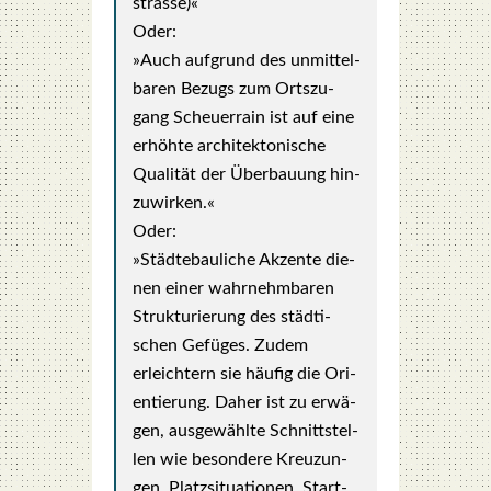
stras­se)«
Oder:
»Auch auf­grund des unmit­tel­
ba­ren Bezugs zum Orts­zu­
gang Scheu­er­rain ist auf eine
erhöh­te archi­tek­to­ni­sche
Qua­li­tät der Über­bau­ung hin­
zu­wir­ken.«
Oder:
»Städ­te­bau­li­che Akzen­te die­
nen einer wahr­nehm­ba­ren
Struk­tu­rie­rung des städ­ti­
schen Gefüges. Zudem
erleich­tern sie häu­fig die Ori­
en­tie­rung. Daher ist zu erwä­
gen, aus­ge­wähl­te Schnitt­stel­
len wie beson­de­re Kreu­zun­
gen, Platz­si­tua­tio­nen, Start-