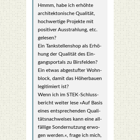
Hmmm, habe ich erhöh­te
archi­tek­to­ni­sche Qua­li­tät,
hoch­wer­ti­ge Pro­jek­te mit
posi­ti­ver Aus­strah­lung, etc.
gele­sen?
Ein Tank­stel­len­shop als Erhö­
hung der Qua­li­tät des Ein­
gangs­por­tals zu Birs­fel­den?
Ein etwas abge­stuf­ter Wohn­
block, damit das Höher­bau­en
legi­ti­miert ist?
Wenn ich im STEK-Schluss­
be­richt wei­ter lese »Auf Basis
eines ent­spre­chen­den Qua­li­
täts­nach­wei­ses kann eine all­
fäl­li­ge Son­der­nut­zung erwo­
gen wer­den.«, fra­ge ich mich,