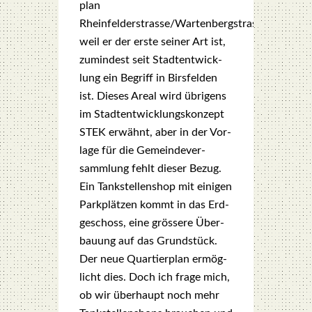
plan
Rheinfelderstrasse/Wartenbergstrasse,
weil er der ers­te sei­ner Art ist,
zumin­dest seit Stadt­ent­wick­
lung ein Begriff in Birs­fel­den
ist. Die­ses Are­al wird übri­gens
im Stadt­ent­wick­lungs­kon­zept
STEK erwähnt, aber in der Vor­
la­ge für die Gemein­de­ver­
samm­lung fehlt die­ser Bezug.
Ein Tank­stel­len­shop mit eini­gen
Park­plät­zen kommt in das Erd­
ge­schoss, eine grös­se­re Über­
bau­ung auf das Grund­stück.
Der neue Quar­tier­plan ermög­
licht dies. Doch ich fra­ge mich,
ob wir über­haupt noch mehr