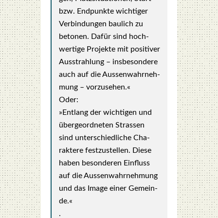
bzw. End­punk­te wich­ti­ger
Ver­bin­dun­gen bau­lich zu
beto­nen. Dafür sind hoch­
wer­ti­ge Pro­jek­te mit posi­ti­ver
Aus­strah­lung – ins­be­son­de­re
auch auf die Aus­sen­wahr­neh­
mung – vor­zu­se­hen.«
Oder:
»Ent­lang der wich­ti­gen und
übergeordneten Stras­sen
sind unter­schied­li­che Cha­
rak­te­re fest­zu­stel­len. Die­se
haben beson­de­ren Ein­fluss
auf die Aus­sen­wahr­neh­mung
und das Image einer Gemein­
de.«
.