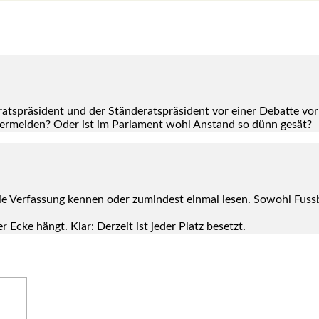
ats­prä­si­dent und der Stän­de­rats­prä­si­dent vor einer Debat­te vor­
ver­mei­den? Oder ist im Par­la­ment wohl Anstand so dünn gesät?
die Ver­fas­sung ken­nen oder zumin­dest ein­mal lesen. Sowohl Fuss­
der Ecke hängt. Klar: Der­zeit ist jeder Platz besetzt.