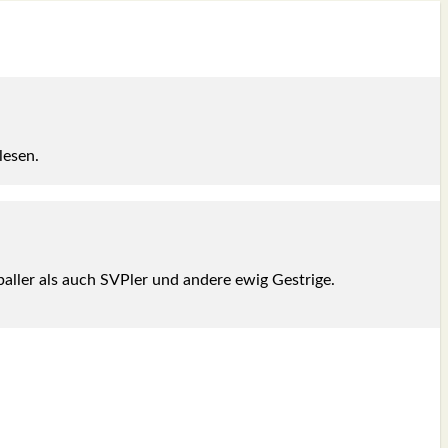
le­sen.
bal­ler als auch SVPler und ande­re ewig Gest­ri­ge.