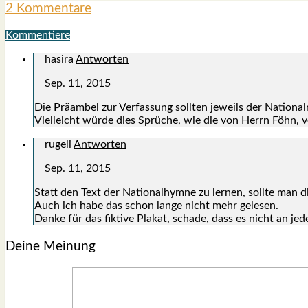
2 Kommentare
Kommentiere
hasira
Antworten
Sep. 11, 2015
Die Prä­am­bel zur Ver­fas­sung soll­ten jeweils der Natio­nal­r
Viel­leicht wür­de dies Sprü­che, wie die von Herrn Föhn, 
rugeli
Antworten
Sep. 11, 2015
Statt den Text der Natio­nal­hym­ne zu ler­nen, soll­te man 
Auch ich habe das schon lan­ge nicht mehr gele­sen.
Dan­ke für das fik­ti­ve Pla­kat, scha­de, dass es nicht an je
Deine Meinung