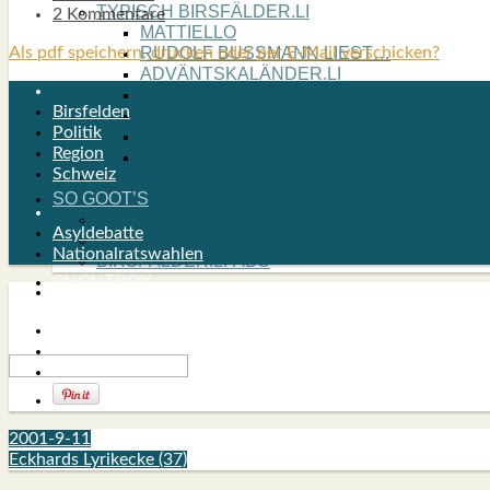
TYPISCH BIRSFÄLDER.LI
2 Kommentare
MATTIELLO
Als pdf speichern, drucken oder per E-Mail verschicken?
RUDOLF BUSS­MANN LIEST…
ADVÄNTSKALÄNDER.LI
OSCHTERHÄS.LI
Birsfelden
PFINGST­SPATZ
Politik
RENÉ REGEN­ASS LIEST…
Region
ECK­HARDS LYRIK­ECKE
Schweiz
IN EIGE­NER SACHE
SO GOOT’S
SPIEL­RE­GELN
Asyldebatte
DO-IT-YOUR­S­ELF
Nationalratswahlen
BIRSFÄLDER.LI-ABO
SHOUT­BOX
2001-9-11
Eckhards Lyrikecke (37)