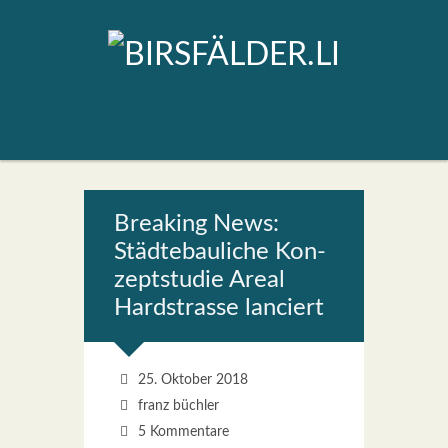
Brea­king News:
Städ­te­bau­li­che Kon­
zept­stu­die Are­al
Hard­stras­se lan­ciert
25. Oktober 2018
franz büchler
5 Kommentare