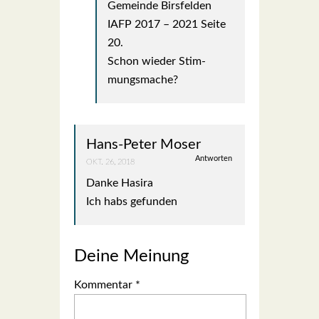
Gemein­de Birs­fel­den
IAFP 2017 – 2021 Sei­te
20.
Schon wie­der Stim­
mungs­ma­che?
Hans-Peter Moser
Antworten
OKT. 26, 2018
Dan­ke Hasi­ra
Ich habs gefun­den
Deine Meinung
Kommentar
*