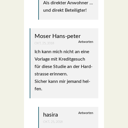
Als direk­ter Anwoh­ner …
und direkt Betei­lig­ter!
Moser Hans-peter
Antworten
OKT. 25, 2018
Ich kann mich nicht an eine
Vor­la­ge mit Kre­dit­ge­such
für die­se Stu­die an der Hard­
stras­se erin­nern.
Sicher kann mir jemand hel­
fen.
Antworten
hasira
OKT. 25, 2018