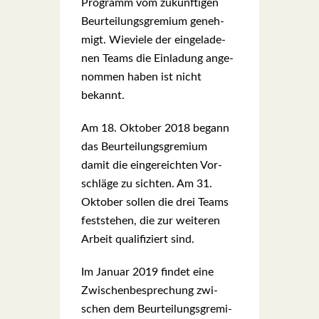
Pro­gramm vom zukünf­ti­gen
Beur­tei­lungs­gre­mi­um geneh­
migt. Wie­vie­le der ein­ge­la­de­
nen Teams die Ein­la­dung ange­
nom­men haben ist nicht
bekannt.
Am 18. Okto­ber 2018 begann
das Beur­tei­lungs­gre­mi­um
damit die ein­ge­reich­ten Vor­
schlä­ge zu sich­ten. Am 31.
Okto­ber sol­len die drei Teams
fest­ste­hen, die zur wei­te­ren
Arbeit qua­li­fi­ziert sind.
Im Janu­ar 2019 fin­det eine
Zwi­schen­be­spre­chung zwi­
schen dem Beur­tei­lungs­gre­mi­