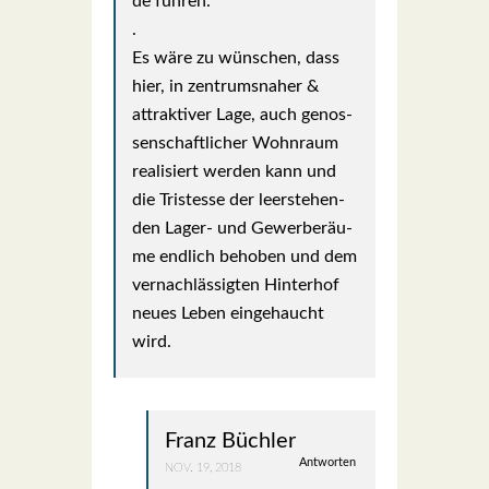
de füh­ren.
.
Es wäre zu wün­schen, dass
hier, in zen­trums­na­her &
attrak­ti­ver Lage, auch genos­
sen­schaft­li­cher Wohn­raum
rea­li­siert wer­den kann und
die Tris­tesse der leer­ste­hen­
den Lager- und Gewer­be­räu­
me end­lich beho­ben und dem
ver­nach­läs­sig­ten Hin­ter­hof
neu­es Leben ein­ge­haucht
wird.
Franz Büchler
Antworten
NOV. 19, 2018