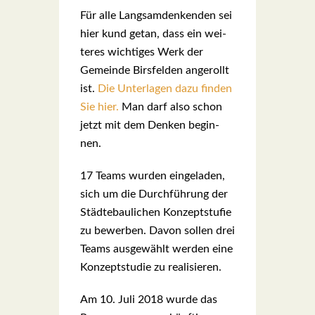
Für alle Lang­sam­den­ken­den sei
hier kund getan, dass ein wei­
te­res wich­ti­ges Werk der
Gemein­de Birs­fel­den ange­rollt
ist.
Die Unter­la­gen dazu fin­den
Sie hier.
Man darf also schon
jetzt mit dem Den­ken begin­
nen.
17 Teams wur­den ein­ge­la­den,
sich um die Durch­füh­rung der
Städ­te­bau­li­chen Kon­zept­stu­fie
zu bewer­ben. Davon sol­len drei
Teams aus­ge­wählt wer­den eine
Kon­zept­stu­die zu rea­li­sie­ren.
Am 10. Juli 2018 wur­de das