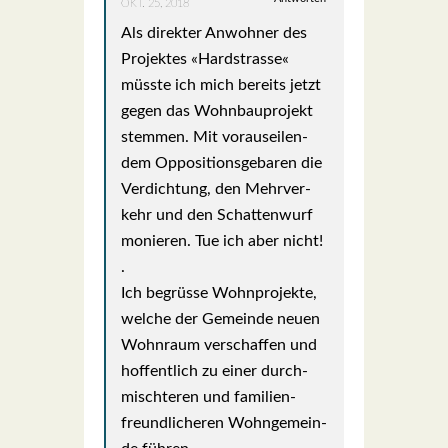
OKT. 25, 2018
Als direk­ter Anwoh­ner des
Pro­jek­tes «Hard­stras­se«
müss­te ich mich bereits jetzt
gegen das Wohn­bau­pro­jekt
stem­men. Mit vor­aus­ei­len­
dem Oppo­si­ti­ons­ge­ba­ren die
Ver­dich­tung, den Mehr­ver­
kehr und den Schat­ten­wurf
monie­ren. Tue ich aber nicht!
.
Ich begrüs­se Wohn­pro­jek­te,
wel­che der Gemein­de neu­en
Wohn­raum ver­schaf­fen und
hof­fent­lich zu einer durch­
misch­te­ren und fami­li­en­
freund­li­che­ren Wohn­ge­mein­