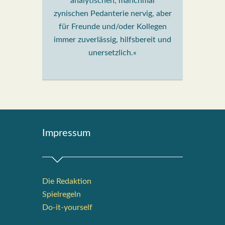
analytischen, manchmal
zynischen Pedanterie nervig, aber
für Freunde und/oder Kollegen
immer zuverlässig, hilfsbereit und
unersetzlich.«
Impres­sum
Die Redak­ti­on
Spiel­re­geln
Do-it-your­s­elf