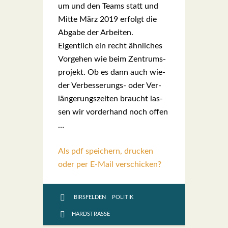
um und den Teams statt und
Mit­te März 2019 erfolgt die
Abga­be der Arbei­ten.
Eigent­lich ein recht ähn­li­ches
Vor­ge­hen wie beim Zen­trums­
pro­jekt. Ob es dann auch wie­
der Ver­bes­se­rungs- oder Ver­
län­ge­rungs­zei­ten braucht las­
sen wir vor­der­hand noch offen
…
Als pdf speichern, drucken
oder per E-Mail verschicken?
BIRSFELDEN
POLITIK
HARDSTRASSE