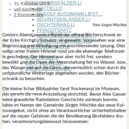
TYPISCH BIRSFÄLDER.LI
31. Oktober 2019
MATTIELLO
ueli kaufmann
RUDOLF BUSS­MANN LIEST…
2 Kommentare
ADVÄNTSKALÄNDER.LI
OSCHTERHÄS.LI
Foto Jür­gen Misch­ke
PFINGST­SPATZ
Ges­tern Abend wur­de offi­zi­ell der offe­ne Bücher­schrank an
RENÉ REGEN­ASS LIEST…
der Ecke Kirchstr./Schulstr. ein­ge­weiht. Vor­ge­se­hen war eine
ECK­HARDS LYRIK­ECKE
Begrüs­sung und Wür­di­gung mit anschlies­sen­der Lesung. Dies
IN EIGE­NER SACHE
soll­te unter frei­em Him­mel rund um die ehe­ma­li­ge Tele­fon­zel­
SO GOOT’S
le gesche­hen. Der Him­mel war aber nicht frei, son­dern
SPIEL­RE­GELN
bewölkt und die Open-Air-Ver­an­stal­tung fiel ins Was­ser, bzw,
DO-IT-YOUR­S­ELF
das Was­ser viel auf die Gäs­te, die ver­mut­lich schon durch die
BIRSFÄLDER.LI-ABO
unfreund­li­che Wet­ter­la­ge abge­hal­ten wur­den, den Bücher­
SHOUT­BOX
schrank zu besu­chen.
Die klei­ne Schar Biblio­phi­ler fand Tro­cken­asyl im Muse­um,
das gera­de die neue Aus­stel­lung ein­rich­tet. Bevor Alex Gas­ser
sei­ne graus­li­che Tram­sta­ti­on-Geschich­te vor­le­sen konn­te,
lob­te im Namen der Gemein­de Jür­gen Misch­ke das neue Kul­
tur­ange­bot, nicht ohne als Ver­ant­wort­li­cher sicher­heits­hal­ber
auf die neu­en Gefah­ren die der Bevöl­ke­rung Birs­fel­dens dro­
hen, ver­ant­wor­tungs­be­wusst hin­zu­wei­sen: