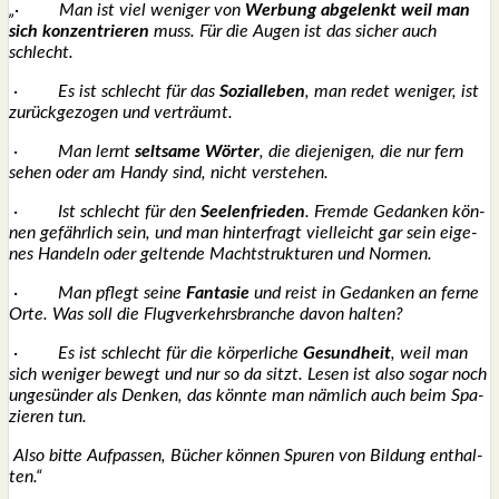
„
·
Man ist viel weni­ger von
Wer­bung abge­lenkt weil man
sich kon­zen­trie­ren
muss. Für die Augen ist das sicher auch
schlecht.
·
Es ist schlecht für das
Sozi­al­le­ben
, man redet weni­ger, ist
zurück­ge­zo­gen und ver­träumt.
·
Man lernt
selt­sa­me Wör­ter
, die die­je­ni­gen, die nur fern
sehen oder am Han­dy sind, nicht ver­ste­hen.
·
Ist schlecht für den
See­len­frie­den
. Frem­de Gedan­ken kön­
nen gefähr­lich sein, und man hin­ter­fragt viel­leicht gar sein eige­
nes Han­deln oder gel­ten­de Macht­struk­tu­ren und Nor­men.
·
Man pflegt sei­ne
Fan­ta­sie
und reist in Gedan­ken an fer­ne
Orte. Was soll die Flug­ver­kehrs­bran­che davon hal­ten?
·
Es ist schlecht für die kör­per­li­che
Gesund­heit
, weil man
sich weni­ger bewegt und nur so da sitzt. Lesen ist also sogar noch
unge­sün­der als Den­ken, das könn­te man näm­lich auch beim Spa­
zie­ren tun.
Also bit­te Auf­pas­sen, Bücher kön­nen Spu­ren von Bil­dung ent­hal­
ten.“