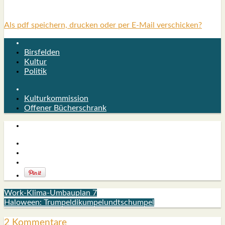
Als pdf speichern, drucken oder per E-Mail verschicken?
Birsfelden
Kultur
Politik
Kulturkommission
Offener Bücherschrank
Work-Klima-Umbauplan 7
Haloween: Trumpeldikumpelundtschumpel
2 Kommentare