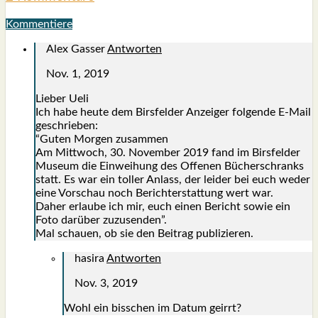
Kommentiere
Alex Gasser
Antworten
Nov. 1, 2019
Lie­ber Ueli
Ich habe heu­te dem Birs­fel­der Anzei­ger fol­gen­de E‑Mail
geschrie­ben:
“Guten Mor­gen zusam­men
Am Mitt­woch, 30. Novem­ber 2019 fand im Birs­fel­der
Muse­um die Ein­wei­hung des Offe­nen Bücher­schranks
statt. Es war ein tol­ler Anlass, der lei­der bei euch weder
eine Vor­schau noch Bericht­erstat­tung wert war.
Daher erlau­be ich mir, euch einen Bericht sowie ein
Foto dar­über zuzu­sen­den”.
Mal schau­en, ob sie den Bei­trag publi­zie­ren.
hasira
Antworten
Nov. 3, 2019
Wohl ein biss­chen im Datum geirrt?