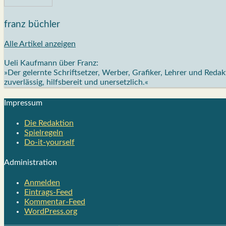
franz büchler
Alle Artikel anzeigen
Ueli Kaufmann über Franz:
»Der gelernte Schriftsetzer, Werber, Grafiker, Lehrer und Red
zuverlässig, hilfsbereit und unersetzlich.«
Impres­sum
Die Redak­ti­on
Spiel­re­geln
Do-it-your­s­elf
Admi­nis­tra­ti­on
Anmelden
Eintrags-Feed
Kommentar-Feed
WordPress.org