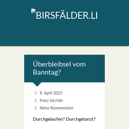
Über­bleib­sel vom
Bann­tag?
8. April 2025
franz büchler
Keine Kommentare
Durch­ge­lau­fen? Durch­ge­tanzt?