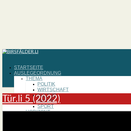
START­SEI­TE
AUS­LE­GE­ORD­NUNG
THE­MA
POLI­TIK
WIRT­SCHAFT
KUL­TUR
Tür.li 5 (2022)
NATUR
SPORT
HORI­ZONT
BIRS­FEL­DEN
REGI­ON
SCHWEIZ