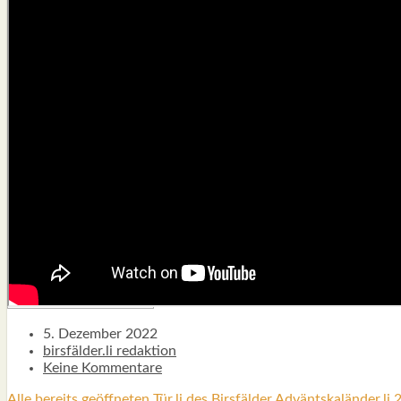
TYPISCH BIRSFÄLDER.LI
MATTIELLO
RUDOLF BUSS­MANN LIEST…
ADVÄNTSKALÄNDER.LI
OSCHTERHÄS.LI
PFINGST­SPATZ
RENÉ REGEN­ASS LIEST…
ECK­HARDS LYRIK­ECKE
IN EIGE­NER SACHE
SO GOOT’S
SPIEL­RE­GELN
DO-IT-YOUR­S­ELF
BIRSFÄLDER.LI-ABO
SHOUT­BOX
5. Dezember 2022
birsfälder.li redaktion
Keine Kommentare
Alle bereits geöff­ne­ten Tür.li des Birs­fäl­der Adväntskaländer.li