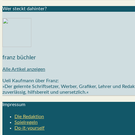
Wer steckt dahin­ter?
franz büchler
Alle Artikel anzeigen
Ueli Kaufmann über Franz:
»Der gelernte Schriftsetzer, Werber, Grafiker, Lehrer und Red
zuverlässig, hilfsbereit und unersetzlich.«
Impres­sum
Die Redak­ti­on
Spiel­re­geln
Do-it-your­s­elf