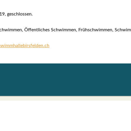
019, geschlos­sen.
s­schwim­men, Öffent­li­ches Schwim­men, Früh­schwim­men, Schwimm­k
immhallebirsfelden.ch