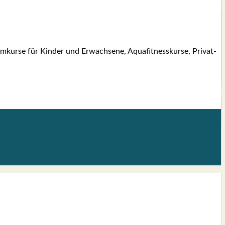
ur­se für Kin­der und Erwach­se­ne, Aqua­fit­ness­kur­se, Pri­vat­