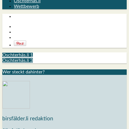
Oschterhäs.li
Wettbewerb
Oschterhäs.li 1
Oschterhäs.li 3
Wer steckt dahin­ter?
birsfälder.li redaktion