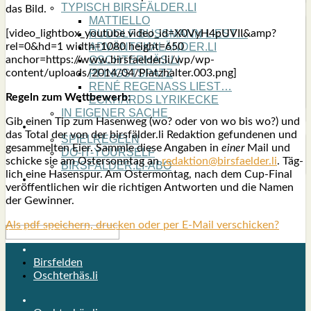
TYPISCH BIRSFÄLDER.LI
das Bild.
MATTIELLO
[video_lightbox_youtube video_id=X0VyH4pUVII&amp?
RUDOLF BUSS­MANN LIEST…
rel=0&hd=1 width=1080 height=650
ADVÄNTSKALÄNDER.LI
anchor=https://www.birsfaelder.li/wp/wp-
OSCHTERHÄS.LI
content/uploads/2014/04/Platzhalter.003.png]
PFINGST­SPATZ
RENÉ REGEN­ASS LIEST…
Regeln zum Wett­be­werb:
ECK­HARDS LYRIK­ECKE
IN EIGE­NER SACHE
Gib einen Tip zum Hasen­weg (wo? oder von wo bis wo?) und
SO GOOT’S
das Total der von der birsfälder.li Redak­tion gefun­denen und
SPIEL­RE­GELN
gesam­melten Eier. Samm­le die­se Anga­ben in
einer
Mail und
DO-IT-YOUR­S­ELF
schi­cke sie am Oster­sonn­tag an
redaktion@birsfaelder.li
. Täg­
BIRSFÄLDER.LI-ABO
lich eine Hasen­spur. Am Oster­montag, nach dem Cup-Final
SHOUT­BOX
ver­öf­fent­li­chen wir die rich­tigen Ant­worten und die Namen
der Gewin­ner.
Als pdf speichern, drucken oder per E-Mail verschicken?
Birsfelden
Oschterhäs.li