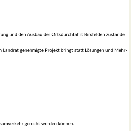
e­rung und den Aus­bau der Orts­durch­fahrt Birs­fel­den zustan­de
vom Land­rat geneh­mig­te Pro­jekt bringt statt Lösun­gen und Mehr­
­sam­ver­kehr gerecht wer­den kön­nen.