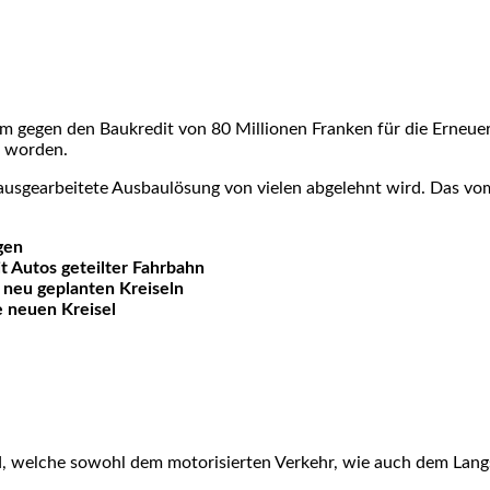
en­dum gegen den Bau­kre­dit von 80 Mil­lio­nen Fran­ken für die Erneu
 wor­den.
us­ge­ar­bei­te­te Aus­bau­lö­sung von vie­len abge­lehnt wird. Das 
­gen
it Autos geteil­ter Fahr­bahn
n neu geplan­ten Krei­seln
 neu­en Krei­sel
d, wel­che sowohl dem moto­ri­sier­ten Ver­kehr, wie auch dem Lang