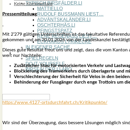
TYPISCH BIRSFÄLDER.LI
Keine Kommentare
MATTIELLO
Pres­se­mit­tei­lung
RUDOLF BUSS­MANN LIEST…
ADVÄNTSKALÄNDER.LI
OSCHTERHÄS.LI
PFINGST­SPATZ
Mit 2’279 gül­ti­gen Unter­schrif­ten ist das fakul­ta­ti­ve Refe­r
RENÉ REGEN­ASS LIEST…
gekom­men und am 20.01.2026 von der Lan­des­kanz­lei bestä­tigt
ECK­HARDS LYRIK­ECKE
IN EIGE­NER SACHE
Die­ses gute Resul­tat freut uns und zeigt, dass die vom Kan­ton a
SO GOOT’S
wert nur Nach­tei­le:
SPIEL­RE­GELN
DO-IT-YOUR­S­ELF
Zusätz­li­cher Stau für moto­ri­sier­ten Ver­kehr und Last­wa
BIRSFÄLDER.LI-ABO
Blo­ckie­rung des Tram­ver­kehrs durch über­la­ger­te und m
SHOUT­BOX
Ver­schlech­te­rung der Sicher­heit für Velos in den bei­de
Behin­de­rung der Fuss­gän­ger durch enge Trot­toirs um die
https://www.4127-ortsdurchfahrt.ch/Kritikpunkte/
Wir sind der Über­zeu­gung, dass bes­se­re Lösun­gen mög­lich sin