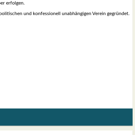
er erfol­gen.
li­ti­schen und kon­fes­sio­nell unab­hän­gi­gen Ver­ein gegrün­det.