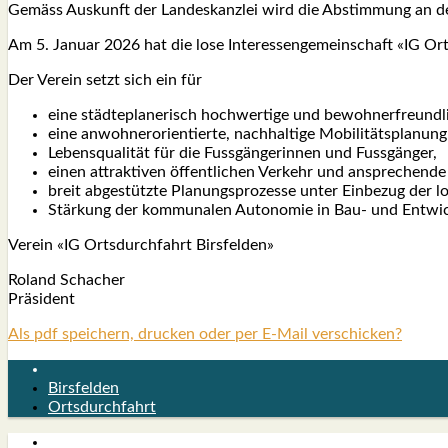
Gemäss Aus­kunft der Lan­des­kanz­lei wird die Abstim­mung an der
Am 5. Janu­ar 2026 hat die lose Inter­es­sen­ge­mein­schaft «IG Orts
Der Ver­ein setzt sich ein für
eine städ­te­pla­ne­risch hoch­wer­ti­ge und bewoh­ner­freund­l
eine anwohn­er­ori­en­tier­te, nach­hal­ti­ge Mobi­li­täts­pla­nu
Lebens­qua­li­tät für die Fuss­gän­ge­rin­nen und Fuss­gän­ger,
einen attrak­ti­ven öffent­li­chen Ver­kehr und anspre­chen­de 
breit abge­stütz­te Pla­nungs­pro­zes­se unter Ein­be­zug der 
Stär­kung der kom­mu­na­len Auto­no­mie in Bau- und Ent­wic
Ver­ein «IG Orts­durch­fahrt Birs­fel­den»
Roland Scha­cher
Prä­si­dent
Als pdf speichern, drucken oder per E-Mail verschicken?
Birsfelden
Ortsdurchfahrt