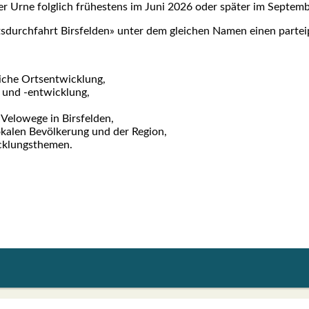
 Urne folg­lich frü­hes­tens im Juni 2026 oder spä­ter im Sep­tem­b
­durch­fahrt Birs­fel­den» unter dem glei­chen Namen einen par­tei­po­
i­che Orts­ent­wick­lung,
ng und ‑ent­wick­lung,
Velo­we­ge in Birs­fel­den,
loka­len Bevöl­ke­rung und der Regi­on,
k­lungs­the­men.