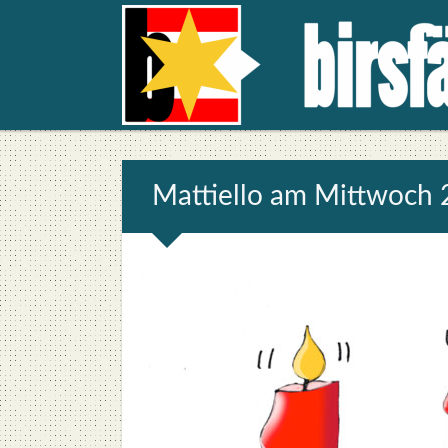
Mat­ti­el­lo am Mitt­woch