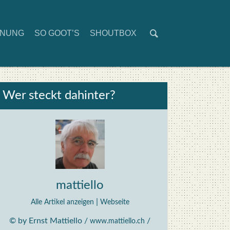
D­NUNG
SO GOOT’S
SHOUT­BOX
Wer steckt dahin­ter?
mattiello
|
Alle Artikel anzeigen
Webseite
© by Ernst Mattiello /
/
www.mattiello.ch