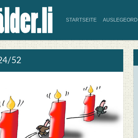
START­SEI­TE
AUS­LE­GE­OR
 24/52