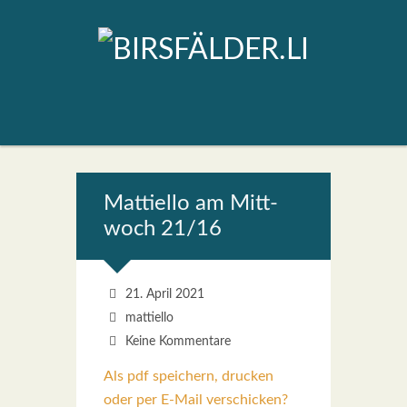
Mat­ti­el­lo am Mitt­
woch 21/16
21. April 2021
mattiello
Keine Kommentare
Als pdf speichern, drucken
oder per E-Mail verschicken?