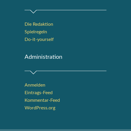
Die Redak­ti­on
Spiel­re­geln
Do-it-your­s­elf
Admi­nis­tra­ti­on
Anmelden
Eintrags-Feed
Kommentar-Feed
WordPress.org