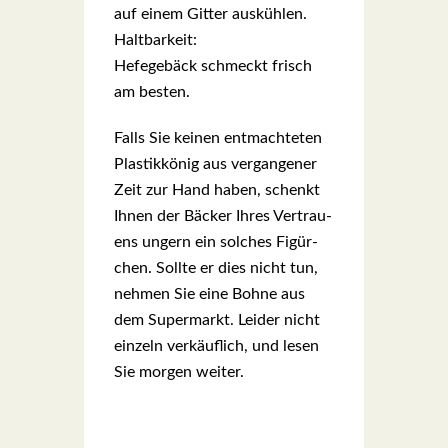
auf einem Git­ter aus­küh­len.
Halt­bar­keit:
Hefe­ge­bäck schmeckt frisch
am bes­ten.
Falls Sie kei­nen ent­mach­te­ten
Plas­tik­kö­nig aus ver­gan­ge­ner
Zeit zur Hand haben, schenkt
Ihnen der Bäcker Ihres Ver­trau­
ens ungern ein sol­ches Figür­
chen. Soll­te er dies nicht tun,
neh­men Sie eine Boh­ne aus
dem Super­markt. Lei­der nicht
ein­zeln ver­käuf­lich, und lesen
Sie mor­gen wei­ter.