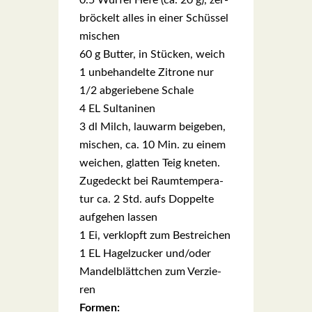
0.5 Wür­fel Hefe (ca. 20 g), zer­
brö­ckelt alles in einer Schüs­sel
mischen
60 g But­ter, in Stü­cken, weich
1 unbe­han­del­te Zitro­ne nur
1/2 abge­rie­be­ne Scha­le
4 EL Sul­ta­ni­nen
3 dl Milch, lau­warm bei­geben,
mischen, ca. 10 Min. zu einem
wei­chen, glat­ten Teig kne­ten.
Zuge­deckt bei Raum­tem­pe­ra­
tur ca. 2 Std. aufs Dop­pel­te
auf­ge­hen las­sen
1 Ei, ver­klopft zum Bestrei­chen
1 EL Hagel­zu­cker und/oder
Man­del­blätt­chen zum Ver­zie­
ren
For­men: