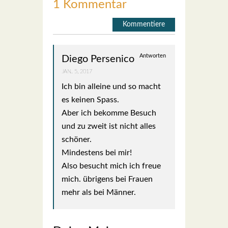
1 Kommentar
Kommentiere
Antworten
Diego Persenico
JAN. 5, 2017
Ich bin allei­ne und so macht
es kei­nen Spass.
Aber ich bekom­me Besuch
und zu zweit ist nicht alles
schö­ner.
Min­des­tens bei mir!
Also besucht mich ich freue
mich. übri­gens bei Frau­en
mehr als bei Män­ner.