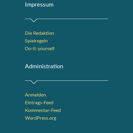
Impres­sum
Die Redak­ti­on
Spiel­re­geln
Do-it-your­s­elf
Admi­nis­tra­ti­on
Anmelden
Eintrags-Feed
Kommentar-Feed
WordPress.org