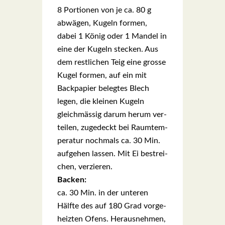
8 Por­tio­nen von je ca. 80 g
abwä­gen, Kugeln for­men,
dabei 1 König oder 1 Man­del in
eine der Kugeln ste­cken. Aus
dem rest­li­chen Teig eine gros­se
Kugel for­men, auf ein mit
Back­pa­pier beleg­tes Blech
legen, die klei­nen Kugeln
gleich­mäs­sig dar­um her­um ver­
tei­len, zuge­deckt bei Raum­tem­
pe­ra­tur noch­mals ca. 30 Min.
auf­ge­hen las­sen. Mit Ei bestrei­
chen, ver­zie­ren.
Backen:
ca. 30 Min. in der unte­ren
Hälf­te des auf 180 Grad vor­ge­
heiz­ten Ofens. Her­aus­neh­men,