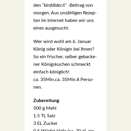
den
“birsfälder.li”
‑Bei­trag von
mor­gen. Aus unzäh­li­gen Rezep­
ten im Inter­net haben wir uns
eines aus­ge­sucht.
Wer wird wohl am 6. Janu­ar
König oder Köni­gin bei Ihnen?
So ein fri­scher, sel­ber geba­cke­
ner Königs­ku­chen schmeckt
ein­fach könig­lich!
ca. 35Min.ca. 35Min.8 Per­so­
nen.
Zube­rei­tung
500 g Mehl
1.5 TL Salz
3 EL Zucker