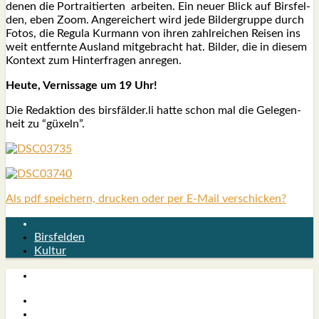
denen die Por­trai­tier­ten arbei­ten. Ein neu­er Blick auf Birs­fel­
den, eben Zoom. Ange­rei­chert wird jede Bil­der­grup­pe durch
Fotos, die Regu­la Kur­mann von ihren zahl­rei­chen Rei­sen ins
weit ent­fern­te Aus­land mit­ge­bracht hat. Bil­der, die in die­sem
Kon­text zum Hin­ter­fra­gen anre­gen.
Heu­te, Ver­nis­sa­ge um 19 Uhr!
Die Redak­ti­on des birsfälder.li hat­te schon mal die Gele­gen­
heit zu “güxeln”.
Als pdf speichern, drucken oder per E-Mail verschicken?
Birsfelden
Kultur