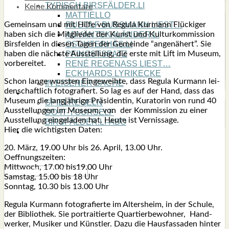
TYPISCH BIRSFÄLDER.LI
Keine Kommentare
MATTIELLO
Gemein­sam und mit Hil­fe von Regu­la Kur­mann Flü­cki­ger
RUDOLF BUSS­MANN LIEST…
haben sich die Mit­glie­der der Kunst und Kul­tur­kom­mis­si­on
ADVÄNTSKALÄNDER.LI
Birs­fel­den in die­sen Tagen der Gemein­de “ange­nä­hert”. Sie
OSCHTERHÄS.LI
haben die nächs­te Aus­stel­lung, die ers­te mit Lift im Muse­um,
PFINGST­SPATZ
vor­be­rei­tet.
RENÉ REGEN­ASS LIEST…
ECK­HARDS LYRIK­ECKE
Schon lan­ge wuss­ten Ein­ge­weih­te, dass Regu­la Kur­mann lei­
IN EIGE­NER SACHE
den­schaft­lich foto­gra­fiert. So lag es auf der Hand, dass das
SO GOOT’S
Muse­um die lang­jäh­ri­ge Prä­si­den­tin, Kura­to­rin von rund 40
SPIEL­RE­GELN
Aus­stel­lun­gen im Muse­um, von der Kom­mis­si­on zu einer
DO-IT-YOUR­S­ELF
Aus­stel­lung ein­ge­la­den hat. Heu­te ist Ver­nis­sa­ge.
BIRSFÄLDER.LI-ABO
Hier die wich­tigs­ten Daten:
SHOUT­BOX
20. März, 19.00 Uhr bis 26. April, 13.00 Uhr.
Oeff­nungs­zei­ten:
Mitt­woch, 17.00 bis19.00 Uhr
Sams­tag, 15.00 bis 18 Uhr
Sonn­tag, 10.30 bis 13.00 Uhr
Regu­la Kur­mann foto­gra­fier­te im Alters­heim, in der Schu­le,
der Biblio­thek. Sie por­trai­tier­te Quar­tier­be­woh­ner, Hand­
wer­ker, Musi­ker und Künst­ler. Dazu die Haus­fas­sa­den hin­ter