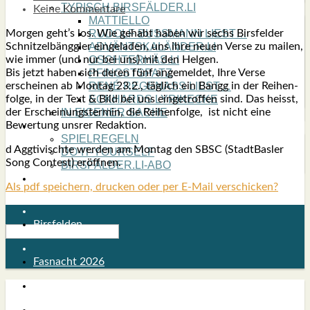
TYPISCH BIRSFÄLDER.LI
Keine Kommentare
MATTIELLO
Mor­gen geht’s los. Wie gehabt haben wir sechs Birs­fel­der
RUDOLF BUSS­MANN LIEST…
Schnit­zel­bänggler ein­ge­la­den, uns ihre neu­en Ver­se zu mai­len,
ADVÄNTSKALÄNDER.LI
wie immer (und nur bei uns) mit den Hel­gen.
OSCHTERHÄS.LI
Bis jetzt haben sich deren fünf ange­mel­det, Ihre Ver­se
PFINGST­SPATZ
erschei­nen ab Mon­tag 23.2., täg­lich ein Bangg in der Rei­hen­
RENÉ REGEN­ASS LIEST…
fol­ge, in der Text & Bild bei uns ein­ge­trof­fen sind. Das heisst,
ECK­HARDS LYRIK­ECKE
der Erschei­nungs­ter­min, die Rei­hen­fol­ge, ist nicht eine
IN EIGE­NER SACHE
Bewer­tung uns­rer Redak­ti­on.
SO GOOT’S
SPIEL­RE­GELN
d Agg­ti­visch­te wer­den am Mon­tag den SBSC (Stadt­Bas­ler
DO-IT-YOUR­S­ELF
Song Con­test) eröff­nen.
BIRSFÄLDER.LI-ABO
SHOUT­BOX
Als pdf speichern, drucken oder per E-Mail verschicken?
Birsfelden
Fasnacht 2026