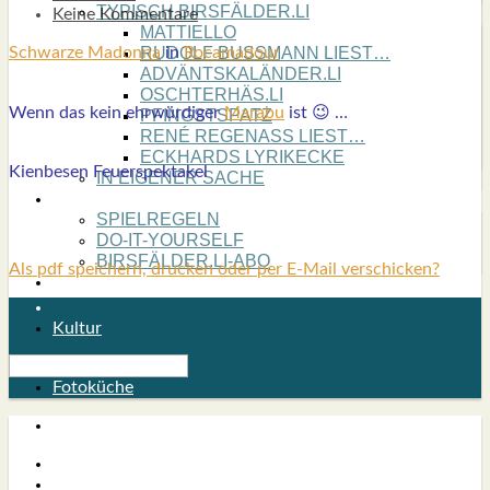
TYPISCH BIRSFÄLDER.LI
Keine Kommentare
MATTIELLO
Schwar­ze Madon­na
in
Roca­ma­dour
RUDOLF BUSS­MANN LIEST…
ADVÄNTSKALÄNDER.LI
OSCHTERHÄS.LI
Wenn das kein ehr­wür­di­ger
Mara­bu
ist 😉 …
PFINGST­SPATZ
RENÉ REGEN­ASS LIEST…
ECK­HARDS LYRIK­ECKE
Kien­be­sen Feu­er­spek­ta­kel
IN EIGE­NER SACHE
SO GOOT’S
SPIEL­RE­GELN
DO-IT-YOUR­S­ELF
BIRSFÄLDER.LI-ABO
Als pdf speichern, drucken oder per E-Mail verschicken?
SHOUT­BOX
Kultur
Fotoküche