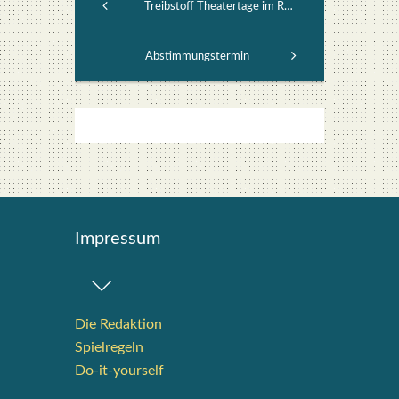
Treibstoff Theatertage im ROXY
Abstimmungstermin
Impres­sum
Die Redak­ti­on
Spiel­re­geln
Do-it-your­s­elf