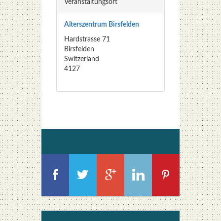
Ver­an­stal­tungs­ort
Alters­zen­trum Birs­fel­den
Hard­stras­se 71
Birs­fel­den
Switz­er­land
4127