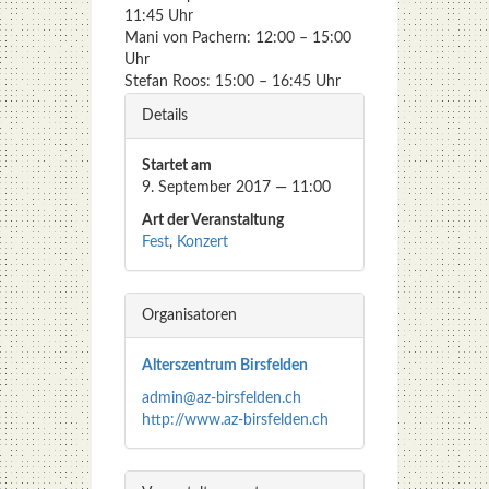
11:45 Uhr
Mani von Pachern: 12:00 – 15:00
Uhr
Ste­fan Roos: 15:00 – 16:45 Uhr
Details
Star­tet am
9. Sep­tem­ber 2017 — 11:00
Art der Ver­an­stal­tung
Fest
,
Kon­zert
Orga­ni­sa­to­ren
Alters­zen­trum Birs­fel­den
admin@az-birsfelden.ch
http://www.az-birsfelden.ch