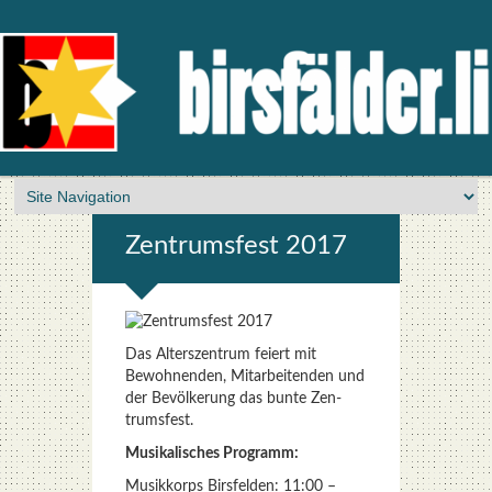
Zen­trums­fest 2017
Das Alters­zen­trum fei­ert mit
Bewoh­nen­den, Mit­ar­bei­ten­den und
der Bevöl­ke­rung das bun­te Zen­
trums­fest.
Musi­ka­li­sches Pro­gramm:
Musik­korps Birs­fel­den: 11:00 –