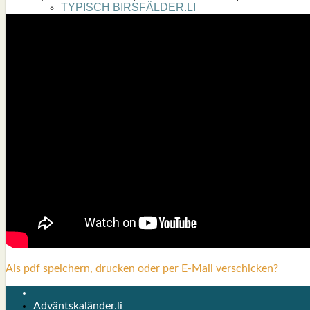
TYPISCH BIRSFÄLDER.LI
MATTIELLO
RUDOLF BUSS­MANN LIEST…
ADVÄNTSKALÄNDER.LI
OSCHTERHÄS.LI
PFINGST­SPATZ
RENÉ REGEN­ASS LIEST…
ECK­HARDS LYRIK­ECKE
IN EIGE­NER SACHE
SO GOOT’S
SPIEL­RE­GELN
DO-IT-YOUR­S­ELF
BIRSFÄLDER.LI-ABO
SHOUT­BOX
Als pdf speichern, drucken oder per E-Mail verschicken?
Adväntskaländer.li