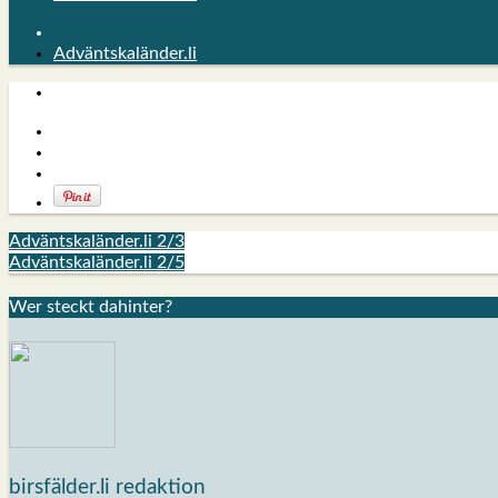
Adväntskaländer.li
Adväntskaländer.li 2/3
Adväntskaländer.li 2/5
Wer steckt dahin­ter?
birsfälder.li redaktion