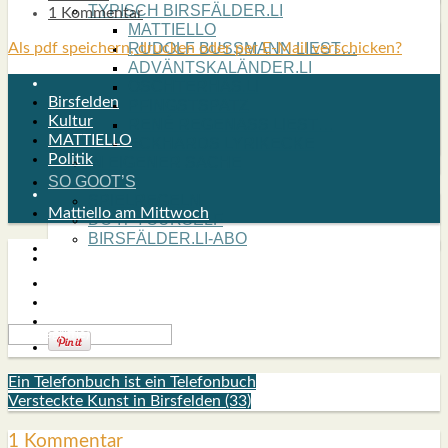
TYPISCH BIRSFÄLDER.LI
1 Kommentar
MATTIELLO
Als pdf speichern, drucken oder per E-Mail verschicken?
RUDOLF BUSS­MANN LIEST…
ADVÄNTSKALÄNDER.LI
OSCHTERHÄS.LI
Birsfelden
PFINGST­SPATZ
Kultur
RENÉ REGEN­ASS LIEST…
MATTIELLO
ECK­HARDS LYRIK­ECKE
Politik
IN EIGE­NER SACHE
SO GOOT’S
SPIEL­RE­GELN
Mattiello am Mittwoch
DO-IT-YOUR­S­ELF
BIRSFÄLDER.LI-ABO
SHOUT­BOX
Ein Telefonbuch ist ein Telefonbuch
Versteckte Kunst in Birsfelden (33)
1 Kommentar