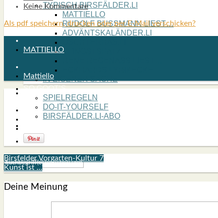
TYPISCH BIRSFÄLDER.LI
Keine Kommentare
MATTIELLO
Als pdf speichern, drucken oder per E-Mail verschicken?
RUDOLF BUSS­MANN LIEST…
ADVÄNTSKALÄNDER.LI
OSCHTERHÄS.LI
MATTIELLO
PFINGST­SPATZ
RENÉ REGEN­ASS LIEST…
ECK­HARDS LYRIK­ECKE
Mattiello
IN EIGE­NER SACHE
SO GOOT’S
SPIEL­RE­GELN
DO-IT-YOUR­S­ELF
BIRSFÄLDER.LI-ABO
SHOUT­BOX
Birsfelder Vorgarten-Kultur 7
Kunst ist ...
Deine Meinung