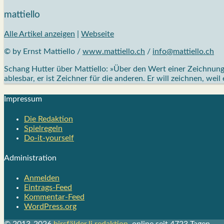
mattiello
Alle Artikel anzeigen
|
Webseite
© by Ernst Mattiello /
www.mattiello.ch
/
info@mattiello.ch
Schang Hutter über Mattiello: »Über den Wert einer Zeichnung e
ablesbar, er ist Zeichner für die anderen. Er will zeichnen, weil
Impres­sum
Die Redak­ti­on
Spiel­re­geln
Do-it-your­s­elf
Admi­nis­tra­ti­on
Anmelden
Eintrags-Feed
Kommentar-Feed
WordPress.org