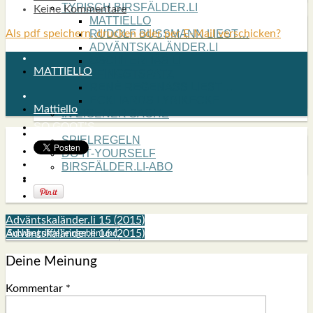
TYPISCH BIRSFÄLDER.LI
Keine Kommentare
MATTIELLO
Als pdf speichern, drucken oder per E-Mail verschicken?
RUDOLF BUSS­MANN LIEST…
ADVÄNTSKALÄNDER.LI
OSCHTERHÄS.LI
MATTIELLO
PFINGST­SPATZ
RENÉ REGEN­ASS LIEST…
ECK­HARDS LYRIK­ECKE
Mattiello
IN EIGE­NER SACHE
SO GOOT’S
SPIEL­RE­GELN
DO-IT-YOUR­S­ELF
BIRSFÄLDER.LI-ABO
SHOUT­BOX
Adväntskaländer.li 15 (2015)
Adväntskaländer.li 16 (2015)
Deine Meinung
Kommentar
*