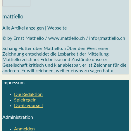
mattiello
Alle Artikel anzeigen
|
Webseite
© by Ernst Mattiello /
www.mattiello.ch
/
info@mattiello.ch
Schang Hutter über Mattiello: »Über den Wert einer
Zeichnung entscheidet die Lesbarkeit der Mitteilung.
Mattiello zeichnet Erlebnisse und Zustände unserer
Gesellschaft kritisch und klar ablesbar, er ist Zeichner für die
anderen. Er will zeichnen, weil er etwas zu sagen hat.«
Impres­sum
Die Redak­ti­on
Spiel­re­geln
Do-it-your­s­elf
Admi­nis­tra­ti­on
Anmelden