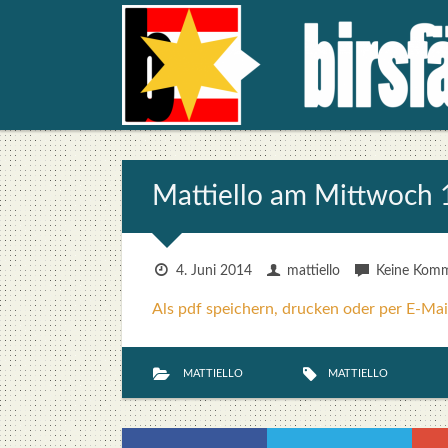
Mat­ti­el­lo am Mitt­woch
4. Juni 2014
mattiello
Keine Kom
Als pdf speichern, drucken oder per E-Mai
MATTIELLO
MATTIELLO