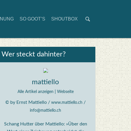
D­NUNG
SO GOOT’S
SHOUT­BOX
Wer steckt dahin­ter?
mattiello
|
Alle Artikel anzeigen
Webseite
© by Ernst Mattiello /
/
www.mattiello.ch
info@mattiello.ch
Schang Hutter über Mattiello: »Über den