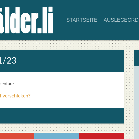
START­SEI­TE
AUS­LE­GE­OR
 1/23
mentare
l verschicken?