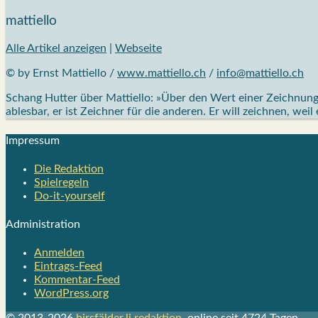
mattiello
Alle Artikel anzeigen
|
Webseite
© by Ernst Mattiello /
www.mattiello.ch
/
info@mattiello.ch
Schang Hutter über Mattiello: »Über den Wert einer Zeichnung e
ablesbar, er ist Zeichner für die anderen. Er will zeichnen, weil
Impres­sum
Die Redak­ti­on
Spiel­re­geln
Do-it-your­s­elf
Admi­nis­tra­ti­on
Anmelden
Eintrags-Feed
Kommentar-Feed
WordPress.org