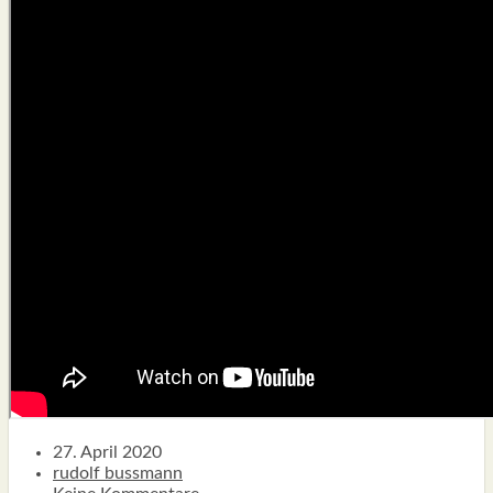
TYPISCH BIRSFÄLDER.LI
MATTIELLO
RUDOLF BUSS­MANN LIEST…
ADVÄNTSKALÄNDER.LI
OSCHTERHÄS.LI
PFINGST­SPATZ
RENÉ REGEN­ASS LIEST…
ECK­HARDS LYRIK­ECKE
IN EIGE­NER SACHE
SO GOOT’S
SPIEL­RE­GELN
DO-IT-YOUR­S­ELF
BIRSFÄLDER.LI-ABO
SHOUT­BOX
27. April 2020
rudolf bussmann