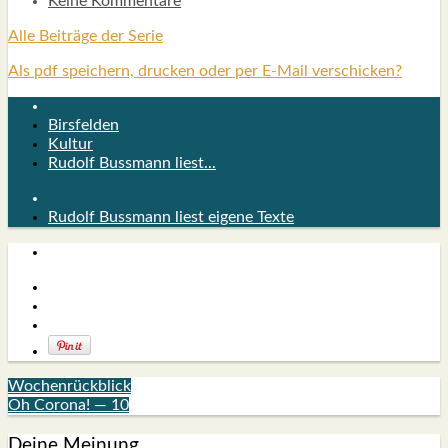
Keine Kommentare
Alle Bei­trä­ge der Serie
Als pdf speichern, drucken oder per E-Mail verschicken?
Birsfelden
Kultur
Rudolf Bussmann liest...
Rudolf Bussmann liest eigene Texte
Wochenrückblick
Oh Corona! — 10
Deine Meinung