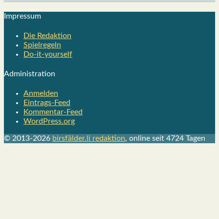
Impres­sum
Die Redak­ti­on
Spiel­re­geln
Do-it-your­s­elf
Admi­nis­tra­ti­on
Anmelden
Eintrags-Feed
Kommentar-Feed
WordPress.org
© 2013-2026
birsfälder.li redaktion
, online seit 4724 Tagen