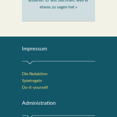
anderen. Er will zeichnen, weil er
etwas zu sagen hat.«
Impres­sum
Die Redak­ti­on
Spiel­re­geln
Do-it-your­s­elf
Admi­nis­tra­ti­on