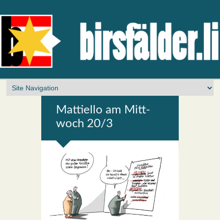
Mat­ti­el­lo am Mitt­
woch 20/3