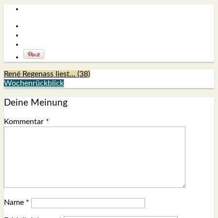
René Regenass liest... (38)
Wochenrückblick
Deine Meinung
Kommentar
*
Name
*