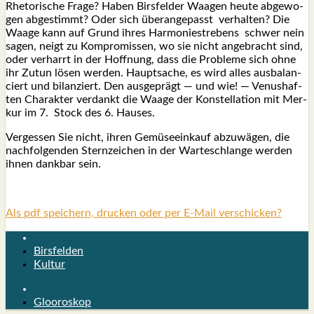
Rhe­to­ri­sche Fra­ge? Haben Birs­fel­der Waa­gen heu­te abge­wo­
gen abge­stimmt? Oder sich über­an­ge­passt ver­hal­ten? Die
Waa­ge kann auf Grund ihres Har­mo­nie­stre­bens schwer nein
sagen, neigt zu Kom­pro­mis­sen, wo sie nicht ange­bracht sind,
oder ver­harrt in der Hoff­nung, dass die Pro­ble­me sich ohne
ihr Zutun lösen wer­den. Haupt­sa­che, es wird alles aus­ba­lan­
ciert und bilan­ziert. Den aus­ge­prägt — und wie! — Venus­haf­
ten Cha­rak­ter ver­dankt die Waa­ge der Kon­stel­la­ti­on mit Mer­
kur im 7. Stock des 6. Hau­ses.
Ver­ges­sen Sie nicht, ihren Gemü­se­ein­kauf abzu­wä­gen, die
nach­fol­gen­den Stern­zei­chen in der War­te­schlan­ge wer­den
ihnen dank­bar sein.
Als pdf speichern, drucken oder per E-Mail verschicken?
Birsfelden
Kultur
Glooroskop