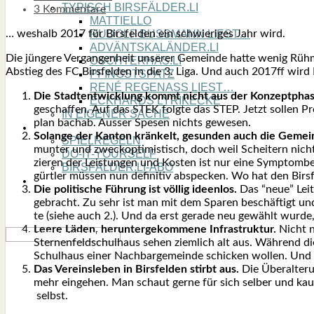
TYPISCH BIRSFÄLDER.LI
3 Kommentare
MATTIELLO
… wes­halb 2017 für Birs­fel­den ein schwie­ri­ges Jahr wird.
RUDOLF BUSS­MANN LIEST…
ADVÄNTSKALÄNDER.LI
Die jün­ge­re Ver­gan­gen­heit unse­rer Gemein­de hat­te wenig Rühm
OSCHTERHÄS.LI
Abstieg des FC Birs­fel­den in die 3. Liga. Und auch 2017ff wird B
PFINGST­SPATZ
RENÉ REGEN­ASS LIEST…
Die Stadt­ent­wick­lung kommt nicht aus der Kon­zept­pha­
ECK­HARDS LYRIK­ECKE
geschaf­fen. Auf das STEK folg­te das STEP. Jetzt sol­len Pr
IN EIGE­NER SACHE
plan bach­ab. Aus­ser Spe­sen nichts gewe­sen.
SO GOOT’S
Solan­ge der Kan­ton krän­kelt, gesun­den auch die Gemein
SPIEL­RE­GELN
mun­ter und zweck­op­ti­mis­tisch, doch weil Schei­tern nicht
DO-IT-YOUR­S­ELF
zie­ren der Leis­tun­gen und Kos­ten ist nur eine Sym­ptom­b
BIRSFÄLDER.LI-ABO
gür­t­ler müs­sen nun defi­ni­tiv abspe­cken. Wo hat den Bir
SHOUT­BOX
Die poli­ti­sche Füh­rung ist völ­lig ideen­los.
Das “neue” Leit­
gebracht. Zu sehr ist man mit dem Spa­ren beschäf­tigt und z
te (sie­he auch 2.). Und da erst gera­de neu gewählt wur­de,
Lee­re Läden, her­un­ter­ge­kom­me­ne Infra­struk­tur.
Nicht n
Ster­nen­feld­schul­haus sehen ziem­lich alt aus. Wäh­rend di
Schul­haus einer Nach­bar­ge­mein­de schi­cken wol­len. Un
Das Ver­eins­le­ben in Birs­fel­den stirbt aus.
Die Über­al­te­r
mehr ein­ge­hen. Man schaut ger­ne für sich sel­ber und kauft 
selbst.