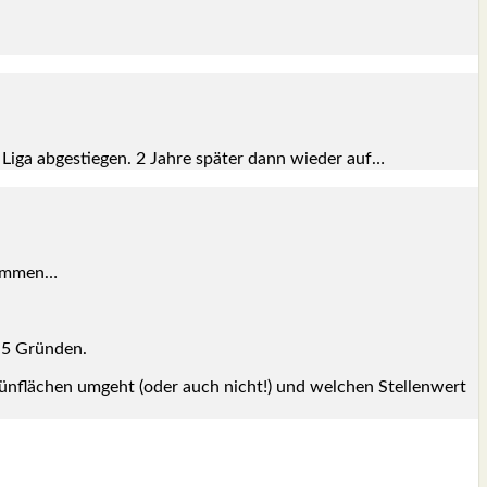
 Liga abge­stie­gen. 2 Jah­re spä­ter dann wie­der auf…
­kom­men…
 5 Grün­den.
rün­flä­chen umgeht (oder auch nicht!) und wel­chen Stel­len­wert