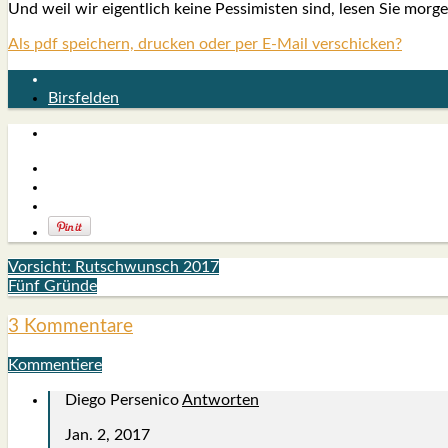
Und weil wir eigent­lich kei­ne Pes­si­mis­ten sind, lesen Sie mor
Als pdf speichern, drucken oder per E-Mail verschicken?
Birsfelden
Vorsicht: Rutschwunsch 2017
Fünf Gründe
3 Kommentare
Kommentiere
Diego Persenico
Antworten
Jan. 2, 2017