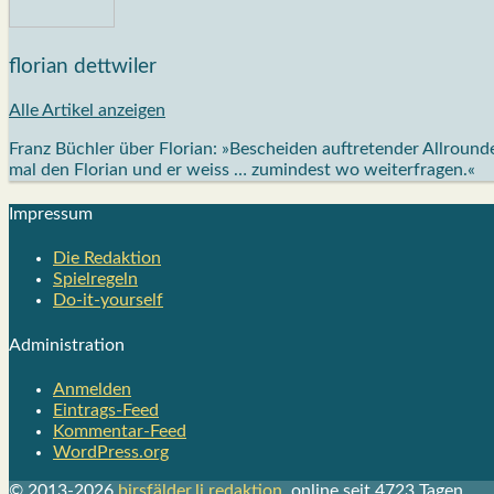
florian dettwiler
Alle Artikel anzeigen
Franz Büchler über Florian: »Bescheiden auftretender Allrou
mal den Florian und er weiss … zumindest wo weiterfragen.«
Impres­sum
Die Redak­ti­on
Spiel­re­geln
Do-it-your­s­elf
Admi­nis­tra­ti­on
Anmelden
Eintrags-Feed
Kommentar-Feed
WordPress.org
© 2013-2026
birsfälder.li redaktion
, online seit 4723 Tagen