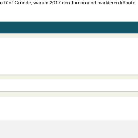
­gen fünf Grün­de, war­um 2017 den Tur­n­around mar­kie­ren könn­te