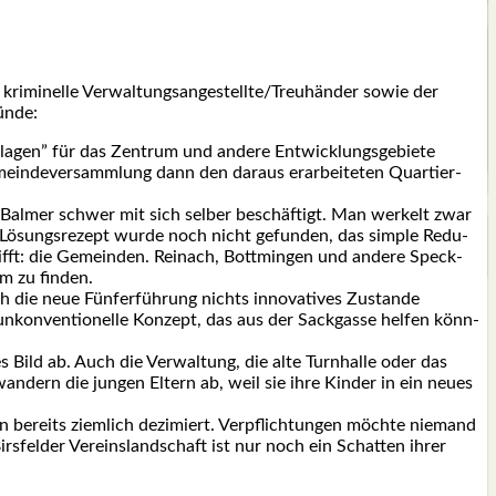
and, kri­mi­nel­le Verwaltungsangestellte/Treuhänder sowie der
ün­de:
la­gen” für das Zen­trum und ande­re Ent­wick­lungs­ge­bie­te
ein­de­ver­samm­lung dann den dar­aus erar­bei­te­ten Quar­tier­
er Bal­mer schwer mit sich sel­ber beschäf­tigt. Man wer­kelt zwar
as Lösungs­re­zept wur­de noch nicht gefun­den, das simp­le Redu­
ifft: die Gemein­den. Rein­ach, Bot­t­min­gen und ande­re Speck­
m zu fin­den.
 die neue Fün­fer­füh­rung nichts inno­va­ti­ves Zustan­de
kon­ven­tio­nel­le Kon­zept, das aus der Sack­gas­se hel­fen könn­
es Bild ab. Auch die Ver­wal­tung, die alte Turn­hal­le oder das
an­dern die jun­gen Eltern ab, weil sie ihre Kin­der in ein neu­es
n bereits ziem­lich dezi­miert. Ver­pflich­tun­gen möch­te nie­mand
rs­fel­der Ver­eins­land­schaft ist nur noch ein Schat­ten ihrer