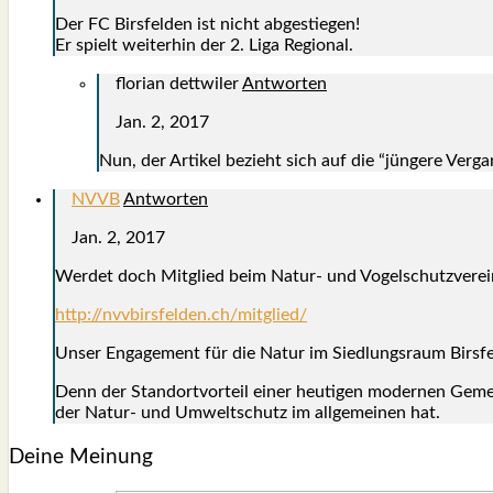
Der FC Birs­fel­den ist nicht abge­stie­gen!
Er spielt wei­ter­hin der 2. Liga Regio­nal.
florian dettwiler
Antworten
Jan. 2, 2017
Nun, der Arti­kel bezieht sich auf die “jün­ge­re Ver­g
NVVB
Antworten
Jan. 2, 2017
Wer­det doch Mit­glied beim Natur- und Vogel­schutz­ver­ein 
http://nvvbirsfelden.ch/mitglied/
Unser Enga­ge­ment für die Natur im Sied­lungs­raum Birs­fe
Denn der Stand­ort­vor­teil einer heu­ti­gen moder­nen Gemei
der Natur- und Umwelt­schutz im all­ge­mei­nen hat.
Deine Meinung