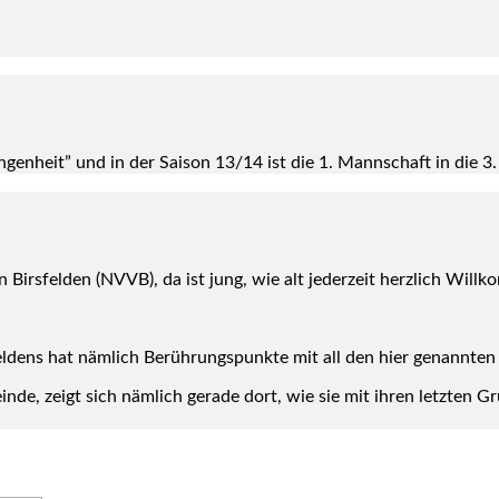
an­gen­heit” und in der Sai­son 13/14 ist die 1. Mann­schaft in die 3.
Birs­fel­den (NVVB), da ist jung, wie alt jeder­zeit herz­lich Will
l­dens hat näm­lich Berüh­rungs­punk­te mit all den hier genann­ten
n­de, zeigt sich näm­lich gera­de dort, wie sie mit ihren letz­ten G