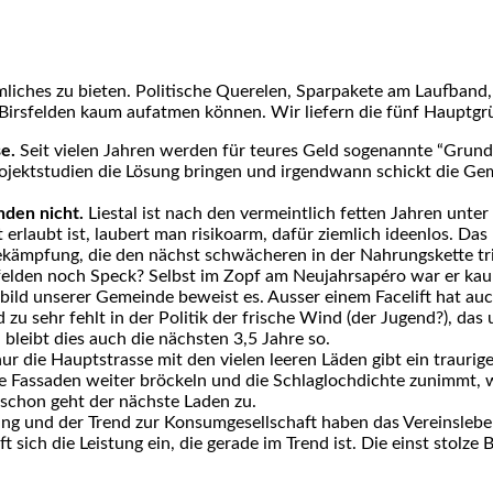
­li­ches zu bie­ten. Poli­ti­sche Que­re­len, Spar­pa­ke­te am Lauf­b
irs­fel­den kaum auf­at­men kön­nen. Wir lie­fern die fünf Haupt­gr
se.
Seit vie­len Jah­ren wer­den für teu­res Geld soge­nann­te “Grund­
o­jekt­stu­di­en die Lösung brin­gen und irgend­wann schickt die Gem
­den nicht.
Lies­tal ist nach den ver­meint­lich fet­ten Jah­ren unt
 erlaubt ist, lau­bert man risi­ko­arm, dafür ziem­lich ideen­los. D
e­kämp­fung, die den nächst schwä­che­ren in der Nah­rungs­ket­te tr
s­fel­den noch Speck? Selbst im Zopf am Neu­jahrs­apé­ro war er kau
bild unse­rer Gemein­de beweist es. Aus­ser einem Face­lift hat auch
u sehr fehlt in der Poli­tik der fri­sche Wind (der Jugend?), das un
 bleibt dies auch die nächs­ten 3,5 Jah­re so.
ur die Haupt­stras­se mit den vie­len lee­ren Läden gibt ein trau­ri­g
e Fas­sa­den wei­ter brö­ckeln und die Schlag­loch­dich­te zunimmt, w
d schon geht der nächs­te Laden zu.
ung und der Trend zur Kon­sum­ge­sell­schaft haben das Ver­eins­le­be
sich die Leis­tung ein, die gera­de im Trend ist. Die einst stol­ze Bi