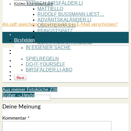
TYPISCH BIRSFÄLDER.LI
Keine Kommentare
MATTIELLO
RUDOLF BUSS­MANN LIEST…
ADVÄNTSKALÄNDER.LI
Als pdf speichern, drucken oder per E-Mail verschicken?
OSCHTERHÄS.LI
PFINGST­SPATZ
RENÉ REGEN­ASS LIEST…
Birsfelden
ECK­HARDS LYRIK­ECKE
IN EIGE­NER SACHE
SO GOOT’S
SPIEL­RE­GELN
DO-IT-YOUR­S­ELF
BIRSFÄLDER.LI-ABO
SHOUT­BOX
Aus meiner Fotoküche 238
Früher — Heute
Deine Meinung
Kommentar
*