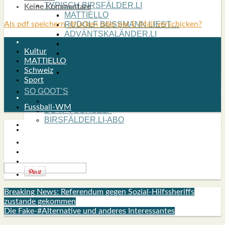
TYPISCH BIRSFÄLDER.LI
Keine Kommentare
MATTIELLO
Als pdf speichern, drucken oder per E-Mail verschicken?
RUDOLF BUSS­MANN LIEST…
ADVÄNTSKALÄNDER.LI
OSCHTERHÄS.LI
Kultur
PFINGST­SPATZ
MATTIELLO
RENÉ REGEN­ASS LIEST…
Schweiz
ECK­HARDS LYRIK­ECKE
Sport
IN EIGE­NER SACHE
SO GOOT’S
SPIEL­RE­GELN
Fussball-WM
DO-IT-YOUR­S­ELF
BIRSFÄLDER.LI-ABO
SHOUT­BOX
Breaking News: Referendum gegen Sozial-Hilfssheriffs
zustande gekommen
Die Fake-#Alternative und anderes Interessantes