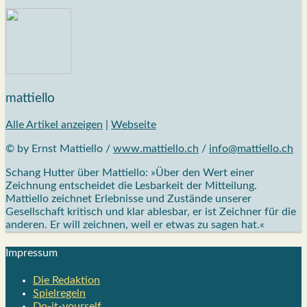
mattiello
Alle Artikel anzeigen
|
Webseite
© by Ernst Mattiello /
www.mattiello.ch
/
info@mattiello.ch
Schang Hutter über Mattiello: »Über den Wert einer
Zeichnung entscheidet die Lesbarkeit der Mitteilung.
Mattiello zeichnet Erlebnisse und Zustände unserer
Gesellschaft kritisch und klar ablesbar, er ist Zeichner für die
anderen. Er will zeichnen, weil er etwas zu sagen hat.«
Impres­sum
Die Redak­ti­on
Spiel­re­geln
Do-it-your­s­elf