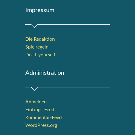
Impres­sum
Die Redak­ti­on
Spiel­re­geln
Do-it-your­s­elf
Admi­nis­tra­ti­on
Anmelden
Eintrags-Feed
Kommentar-Feed
WordPress.org