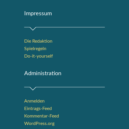
Impres­sum
Die Redak­ti­on
Spiel­re­geln
Do-it-your­s­elf
Admi­nis­tra­ti­on
Anmelden
Eintrags-Feed
Kommentar-Feed
WordPress.org