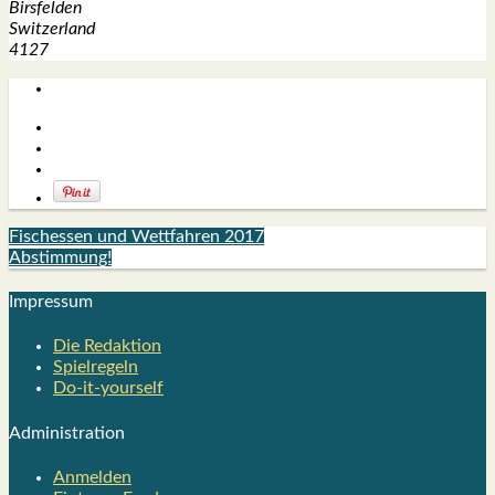
Birs­fel­den
Switz­er­land
4127
Fischessen und Wettfahren 2017
Abstimmung!
Impres­sum
Die Redak­ti­on
Spiel­re­geln
Do-it-your­s­elf
Admi­nis­tra­ti­on
Anmelden