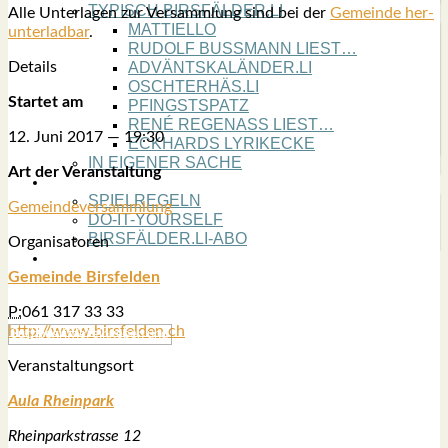
TYPISCH BIRSFÄLDER.LI
Alle Unter­la­gen zur Ver­samm­lung sind bei der
Gemein­de her­
MATTIELLO
un­ter­lad­bar
.
RUDOLF BUSS­MANN LIEST…
Details
ADVÄNTSKALÄNDER.LI
OSCHTERHÄS.LI
Star­tet am
PFINGST­SPATZ
RENÉ REGEN­ASS LIEST…
12. Juni 2017 — 19:30
ECK­HARDS LYRIK­ECKE
IN EIGE­NER SACHE
Art der Ver­an­stal­tung
SO GOOT’S
SPIEL­RE­GELN
Gemein­de­ver­samm­lung
DO-IT-YOUR­S­ELF
BIRSFÄLDER.LI-ABO
Orga­ni­sa­to­ren
SHOUT­BOX
Gemein­de Birs­fel­den
P:
061 317 33 33
http://www.birsfelden.ch
Ver­an­stal­tungs­ort
Aula Rhein­park
Rhein­park­stras­se 12