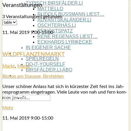
TYPISCH BIRSFÄLDER.LI
Ver­an­stal­tun­gen
MATTIELLO
RUDOLF BUSS­MANN LIEST…
3 Veranstaltung(en) gefun­den
ADVÄNTSKALÄNDER.LI
OSCHTERHÄS.LI
PFINGST­SPATZ
11. Mai 2019
9:00
-
15:00
RENÉ REGEN­ASS LIEST…
ECK­HARDS LYRIK­ECKE
IN EIGE­NER SACHE
SO GOOT’S
WILDPFLANZENMARKT
SPIEL­RE­GELN
DO-IT-YOUR­S­ELF
Markt
,
Markt
BIRSFÄLDER.LI-ABO
SHOUT­BOX
Bio­top am Stau­see, Birs­fel­den
Unser schö­ner Anlass hat sich in kür­zes­ter Zeit fest ins Jah­
res­pro­gramm ein­ge­tra­gen. Vie­le Leu­te von nah und fern kom­
men jeweils…
Mehr
11. Mai 2019
9:00
-
15:00