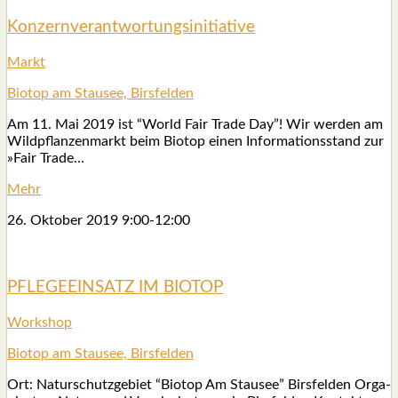
Kon­zern­ver­ant­wor­tungs­in­itia­ti­ve
Markt
Bio­top am Stau­see, Birs­fel­den
Am 11. Mai 2019 ist “World Fair Trade Day”! Wir wer­den am
Wild­pflan­zen­markt beim Bio­top einen Infor­ma­ti­ons­stand zur
»Fair Trade…
Mehr
26. Okto­ber 2019
9:00
-
12:00
PFLEGEEINSATZ IM BIOTOP
Work­shop
Bio­top am Stau­see, Birs­fel­den
Ort: Natur­schutz­ge­biet “Bio­top Am Stau­see” Birs­fel­den Orga­