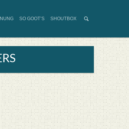
D­NUNG
SO GOOT’S
SHOUT­BOX
ERS