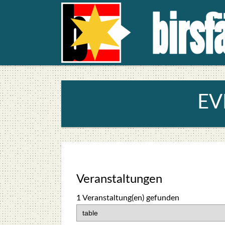
EV
Ver­an­stal­tun­gen
1 Veranstaltung(en) gefun­den