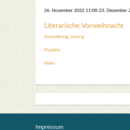
26. Novem­ber 2022
11:00
-
23. Dezem­ber 
Lite­ra­ri­sche Vor­weih­nacht
Aus­stel­lung
,
Lesung
Pia­zet­ta
Mehr
Impres­sum