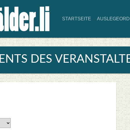
START­SEI­TE
AUS­LE­GE­OR
ENTS DES VER­AN­STAL­T