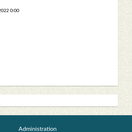
2022
0:00
Admi­nis­tra­ti­on