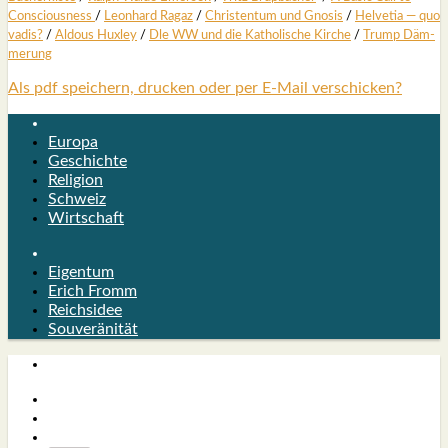
Con­scious­ness
/
Leon­hard Ragaz
/
Chris­ten­tum und Gno­sis
/
Hel­ve­tia — quo
vadis?
/
Aldous Hux­ley
/
Dle WW und die Katho­li­sche Kir­che
/
Trump Däm­
me­rung
Als pdf speichern, drucken oder per E-Mail verschicken?
Europa
Geschichte
Religion
Schweiz
Wirtschaft
Eigentum
Erich Fromm
Reichsidee
Souveränität