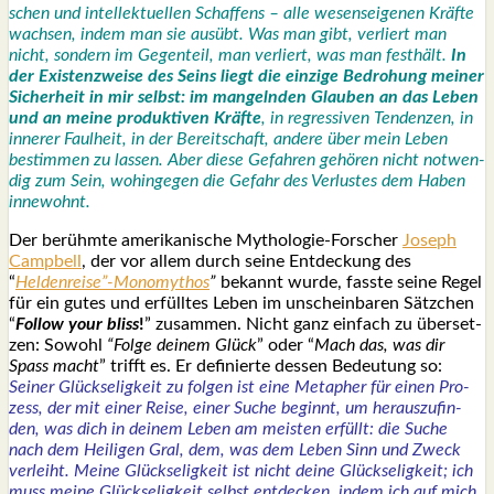
schen und intel­lek­tu­el­len Schaf­fens – alle wesens­ei­ge­nen Kräf­te
wach­sen, indem man sie aus­übt. Was man gibt, ver­liert man
nicht, son­dern im Gegen­teil, man ver­liert, was man fest­hält.
In
der Exis­ten­z­wei­se des Seins liegt die ein­zi­ge Bedro­hung mei­ner
Sicher­heit in mir selbst: im man­geln­den Glau­ben an das Leben
und an mei­ne pro­duk­ti­ven Kräf­te
, in regres­si­ven Ten­den­zen, in
inne­rer Faul­heit, in der Bereit­schaft, ande­re über mein Leben
bestim­men zu las­sen. Aber die­se Gefah­ren gehö­ren nicht not­wen­
dig zum Sein, wohin­ge­gen die Gefahr des Ver­lus­tes dem Haben
inne­wohnt.
Der berühm­te ame­ri­ka­ni­sche Mytho­lo­gie-For­scher
Joseph
Camp­bell
, der vor allem durch sei­ne Ent­de­ckung des
“
Heldenreise”-Monomythos
”
bekannt wur­de, fass­te sei­ne Regel
für ein gutes und erfüll­tes Leben im unschein­ba­ren Sätz­chen
“
Fol­low your bliss
!
” zusam­men. Nicht ganz ein­fach zu über­set­
zen: Sowohl
“Fol­ge dei­nem Glück
” oder “
Mach das, was dir
Spass macht
” trifft es. Er defi­nier­te des­sen Bedeu­tung so:
Sei­ner Glück­se­lig­keit zu fol­gen ist eine Meta­pher für einen Pro­
zess, der mit einer Rei­se, einer Suche beginnt, um her­aus­zu­fin­
den, was dich in dei­nem Leben am meis­ten erfüllt: die Suche
nach dem Hei­li­gen Gral, dem, was dem Leben Sinn und Zweck
ver­leiht. Mei­ne Glück­se­lig­keit ist nicht dei­ne Glück­se­lig­keit; ich
muss mei­ne Glück­se­lig­keit selbst ent­de­cken, indem ich auf mich