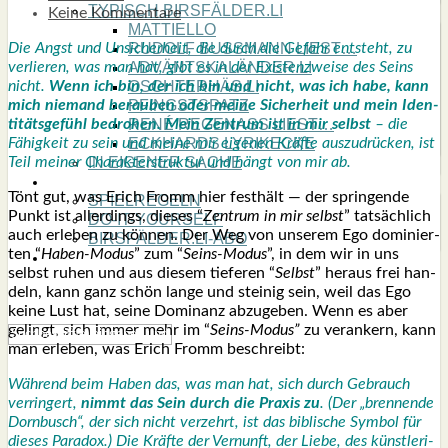
TYPISCH BIRSFÄLDER.LI
Keine Kommentare
MATTIELLO
Die Angst und Unsi­cher­heit, die durch die Gefahr ent­steht, zu
RUDOLF BUSS­MANN LIEST…
ver­lie­ren, was man hat, gibt es in der Exis­ten­z­wei­se des Seins
ADVÄNTSKALÄNDER.LI
nicht.
Wenn ich bin, der ich bin und nicht, was ich habe, kann
OSCHTERHÄS.LI
mich nie­mand berau­ben oder mei­ne Sicher­heit und mein Iden­
PFINGST­SPATZ
ti­täts­ge­fühl bedro­hen. Mein Zen­trum ist in mir selbst
– die
RENÉ REGEN­ASS LIEST…
Fähig­keit zu sein und mei­ne mir eige­nen Kräf­te aus­zu­drü­cken, ist
ECK­HARDS LYRIK­ECKE
Teil mei­ner Cha­rak­ter­struk­tur und hängt von mir ab.
IN EIGE­NER SACHE
SO GOOT’S
Tönt gut, was Erich Fromm hier fest­hält — der sprin­gen­de
SPIEL­RE­GELN
Punkt ist aller­dings, die­ses “
Zen­trum in mir selbst
” tat­säch­lich
DO-IT-YOUR­S­ELF
auch erle­ben zu kön­nen. Der Weg von unse­rem Ego domi­nier­
BIRSFÄLDER.LI-ABO
ten “
Haben-Modus
” zum “
Seins-Modus
”, in dem wir in uns
SHOUT­BOX
selbst ruhen und aus die­sem tie­fe­ren “
Selbst
” her­aus frei han­
deln, kann ganz schön lan­ge und stei­nig sein, weil das Ego
kei­ne Lust hat, sei­ne Domi­nanz abzu­ge­ben. Wenn es aber
gelingt, sich immer mehr im “
Seins-Modus”
zu ver­an­kern, kann
man erle­ben, was Erich Fromm beschreibt:
Wäh­rend beim Haben das, was man hat, sich durch Gebrauch
ver­rin­gert,
nimmt das Sein durch die Pra­xis zu
. (Der „bren­nen­de
Dorn­busch“, der sich nicht ver­zehrt, ist das bibli­sche Sym­bol für
die­ses Para­dox.) Die Kräf­te der Ver­nunft, der Lie­be, des künst­le­ri­