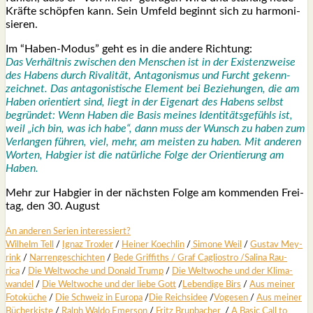
Kräf­te schöp­fen kann. Sein Umfeld beginnt sich zu har­mo­ni­
sie­ren.
Im “Haben-Modus” geht es in die ande­re Rich­tung:
Das Ver­hält­nis zwi­schen den Men­schen ist in der Exis­ten­z­wei­se
des Habens durch Riva­li­tät, Ant­ago­nis­mus und Furcht gekenn­
zeich­net. Das ant­ago­nis­ti­sche Ele­ment bei Bezie­hun­gen, die am
Haben ori­en­tiert sind, liegt in der Eigen­art des Habens selbst
begrün­det: Wenn Haben die Basis mei­nes Iden­ti­täts­ge­fühls ist,
weil „ich bin, was ich habe“, dann muss der Wunsch zu haben zum
Ver­lan­gen füh­ren, viel, mehr, am meis­ten zu haben. Mit ande­ren
Wor­ten, Hab­gier ist die natür­li­che Fol­ge der Ori­en­tie­rung am
Haben.
Mehr zur Hab­gier in der nächs­ten Fol­ge am kom­men­den Frei­
tag, den 30. August
An ande­ren Seri­en inter­es­siert?
Wil­helm Tell
/
Ignaz Trox­ler
/
Hei­ner Koech­lin
/
Simo­ne Weil
/
Gus­tav Mey­
rink
/
Nar­ren­ge­schich­ten
/
Bede Grif­fiths /
Graf Cagli­os­tro
/
Sali­na Rau­
rica
/
Die Welt­wo­che und Donald Trump
/
Die Welt­wo­che und der Kli­ma­
wan­del
/
Die Welt­wo­che und der lie­be Gott
/
Leben­di­ge Birs
/
Aus mei­ner
Foto­kü­che
/
Die Schweiz in Euro­pa
/
Die Reichs­idee
/
Voge­sen
/
Aus mei­ner
Bücher­kis­te
/
Ralph Wal­do Emer­son
/
Fritz Brup­ba­cher
/
A Basic Call to