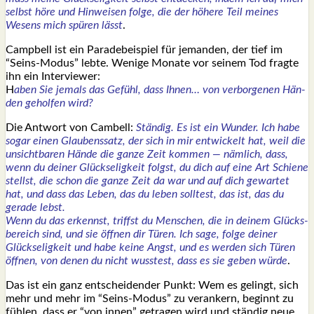
selbst höre und Hin­wei­sen fol­ge, die der höhe­re Teil mei­nes
Wesens mich spü­ren lässt
.
Camp­bell ist ein Para­de­bei­spiel für jeman­den, der tief im
“Seins-Modus” leb­te. Weni­ge Mona­te vor sei­nem Tod frag­te
ihn ein Inter­view­er:
H
aben Sie jemals das Gefühl, dass Ihnen… von ver­bor­ge­nen Hän­
den gehol­fen wird?
Die Ant­wort von Cam­bell:
Stän­dig. Es ist ein Wun­der. Ich habe
sogar einen Glau­bens­satz, der sich in mir ent­wi­ckelt hat, weil die
unsicht­ba­ren Hän­de die gan­ze Zeit kom­men — näm­lich, dass,
wenn du dei­ner Glück­se­lig­keit folgst, du dich auf eine Art Schie­ne
stellst, die schon die gan­ze Zeit da war und auf dich gewar­tet
hat, und dass das Leben, das du leben soll­test, das ist, das du
gera­de lebst.
Wenn du das erkennst, triffst du Men­schen, die in dei­nem Glücks­
be­reich sind, und sie öff­nen dir Türen. Ich sage, fol­ge dei­ner
Glück­se­lig­keit und habe kei­ne Angst, und es wer­den sich Türen
öff­nen, von denen du nicht wuss­test, dass es sie geben wür­de
.
Das ist ein ganz ent­schei­den­der Punkt: Wem es gelingt, sich
mehr und mehr im “Seins-Modus” zu ver­an­kern, beginnt zu
füh­len, dass er “von innen” getra­gen wird und stän­dig neue