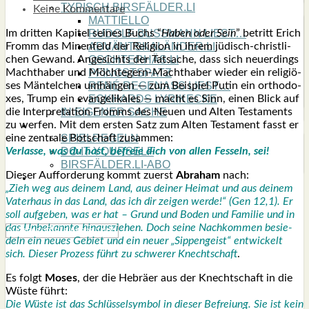
TYPISCH BIRSFÄLDER.LI
Keine Kommentare
MATTIELLO
Im drit­ten Kapi­tel sei­nes Buchs “
Haben oder Sein
” betritt Erich
RUDOLF BUSS­MANN LIEST…
Fromm das Minen­feld der Reli­gi­on in ihrem jüdisch-
christ­li­
ADVÄNTSKALÄNDER.LI
chen Gewand. Ange­sichts der Tat­sa­che, dass sich neu­er­dings
OSCHTERHÄS.LI
Macht­ha­ber und Möch­te­gern-Macht­ha­ber wie­der ein reli­giö­
PFINGST­SPATZ
ses Män­tel­chen umhän­gen — zum Bei­spiel Putin ein ortho­do­
RENÉ REGEN­ASS LIEST…
xes, Trump ein evan­ge­li­ka­les — macht es Sinn, einen Blick auf
ECK­HARDS LYRIK­ECKE
die Inter­pre­ta­ti­on Fromms des Neu­en und Alten Tes­ta­ments
IN EIGE­NER SACHE
zu wer­fen. Mit dem ers­ten Satz zum Alten Tes­ta­ment fasst er
SO GOOT’S
eine zen­tra­le Bot­schaft zusam­men:
SPIEL­RE­GELN
Ver­las­se, was du hast, befreie dich von allen Fes­seln, sei!
DO-IT-YOUR­S­ELF
BIRSFÄLDER.LI-ABO
Die­ser Auf­for­de­rung kommt zuerst
Abra­ham
nach:
SHOUT­BOX
„Zieh weg aus dei­nem Land, aus dei­ner Hei­mat und aus dei­nem
Vater­haus in das Land, das ich dir zei­gen wer­de!“ (Gen 12,1). Er
soll auf­ge­ben, was er hat – Grund und Boden und Fami­lie und in
das Unbe­kann­te hin­aus­zie­hen. Doch sei­ne Nach­kom­men besie­
deln ein neu­es Gebiet und ein neu­er „Sip­pen­geist“ ent­wi­ckelt
sich. Die­ser Pro­zess führt zu schwe­rer Knecht­schaft
.
Es folgt
Moses
, der die Hebrä­er aus der Knecht­schaft in die
Wüs­te führt:
Die Wüs­te ist das Schlüs­sel­sym­bol in die­ser Befrei­ung. Sie ist kein