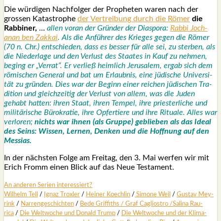
Die wür­di­gen Nach­fol­ger der Pro­phe­ten waren nach der
gros­sen Kata­stro­phe
der Ver­trei­bung durch die Römer
die
Rab­bi­ner,
…
allen vor­an der Grün­der der Dia­spo­ra:
Rab­bi Joch­
anan ben Zak­kai
. Als die Anfüh­rer des Krie­ges gegen die Römer
(70 n. Chr.) ent­schie­den, dass es bes­ser für alle sei, zu ster­ben, als
die Nie­der­la­ge und den Ver­lust des Staa­tes in Kauf zu neh­men,
beging er „Ver­rat“. Er ver­ließ heim­lich Jeru­sa­lem, ergab sich dem
römi­schen Gene­ral und bat um Erlaub­nis, eine jüdi­sche Uni­ver­si­
tät zu grün­den. Dies war der Beginn einer rei­chen jüdi­schen Tra­
di­ti­on und gleich­zei­tig der Ver­lust von allem, was die Juden
gehabt hat­ten: ihren Staat, ihren Tem­pel, ihre pries­ter­li­che und
mili­tä­ri­sche Büro­kra­tie, ihre Opfer­tie­re und ihre Ritua­le. Alles war
ver­lo­ren;
nichts war ihnen (als Grup­pe) geblie­ben als das Ide­al
des Seins: Wis­sen, Ler­nen, Den­ken und die Hoff­nung auf den
Mes­si­as.
In der nächs­ten Fol­ge am Frei­tag, den 3. Mai wer­fen wir mit
Erich Fromm einen Blick auf das Neue Tes­ta­ment.
An ande­ren Seri­en inter­es­siert?
Wil­helm Tell
/
Ignaz Trox­ler
/
Hei­ner Koech­lin
/
Simo­ne Weil
/
Gus­tav Mey­
rink
/
Nar­ren­ge­schich­ten
/
Bede Grif­fiths /
Graf Cagli­os­tro
/
Sali­na Rau­
rica
/
Die Welt­wo­che und Donald Trump
/
Die Welt­wo­che und der Kli­ma­