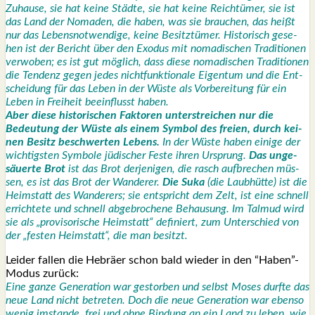
Zuhau­se, sie hat kei­ne Städ­te, sie hat kei­ne Reich­tü­mer, sie ist
das Land der Noma­den, die haben, was sie brau­chen, das heißt
nur das Lebens­not­wen­di­ge, kei­ne Besitz­tü­mer. His­to­risch gese­
hen ist der Bericht über den Exodus mit noma­di­schen Tra­di­tio­nen
ver­wo­ben; es ist gut mög­lich, dass die­se noma­di­schen Tra­di­tio­nen
die Ten­denz gegen jedes nicht­funk­tio­na­le Eigen­tum und die Ent­
schei­dung für das Leben in der Wüs­te als Vor­be­rei­tung für ein
Leben in Frei­heit beein­flusst haben.
Aber die­se his­to­ri­schen Fak­to­ren unter­strei­chen nur die
Bedeu­tung der Wüs­te als einem Sym­bol des frei­en, durch kei­
nen Besitz beschwer­ten Lebens.
In der Wüs­te haben eini­ge der
wich­tigs­ten Sym­bo­le jüdi­scher Fes­te ihren Ursprung.
Das unge­
säu­er­te Brot
ist das Brot der­je­ni­gen, die rasch auf­bre­chen müs­
sen, es ist das Brot der Wan­de­rer.
Die Suka
(die Laub­hüt­te) ist die
Heim­statt des Wan­de­rers; sie ent­spricht dem Zelt, ist eine schnell
errich­te­te und schnell abge­bro­che­ne Behau­sung. Im Tal­mud wird
sie als „pro­vi­so­ri­sche Heim­statt“ defi­niert, zum Unter­schied von
der „fes­ten Heim­statt“, die man besitzt.
Lei­der fal­len die Hebrä­er schon bald wie­der in den “Haben”-
Modus zurück:
Eine gan­ze Gene­ra­ti­on war gestor­ben und selbst Moses durf­te das
neue Land nicht betre­ten. Doch die neue Gene­ra­ti­on war eben­so
wenig imstan­de, frei und ohne Bin­dung an ein Land zu leben, wie