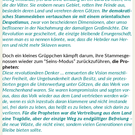
die der Väter. Sie erobern neu­es Gebiet, rot­ten ihre Fein­de aus,
besie­deln deren Land und ver­eh­ren deren Göt­zen.
Ihr demo­kra­ti­
sches Stam­mes­le­ben ver­tau­schen sie mit einem ori­en­ta­li­schen
Des­po­tis­mus
, zwar von beschei­de­nen Dimen­sio­nen, aber umso
beflis­se­ner in der Nach­ah­mung der dama­li­gen Groß­mäch­te. Die
Revo­lu­ti­on war geschei­tert, die ein­zi­ge blei­ben­de Errun­gen­schaft,
wenn man es so nen­nen könn­te, war, dass die Hebrä­er nun Her­
ren und nicht mehr Skla­ven waren.
Doch ein klei­nes Grüpp­chen kämpft dar­um, ihre Stam­mes­ge­
nos­sen wie­der zum “Seins-Modus” zurück­zu­füh­ren,
die Pro­
phe­ten:
Die­se revo­lu­tio­nä­ren Den­ker … erneu­er­ten die Visi­on mensch­li­
cher Frei­heit, der Unge­bun­den­heit durch Besitz, und sie pro­tes­
tier­ten gegen die Unter­wer­fung unter Göt­zen, die das Werk von
Men­schen­hand waren. Sie waren kom­pro­miss­los und sag­ten vor­
aus, dass das Volk wie­der aus dem Land ver­trie­ben wer­den wür­
de, wenn es sich inzes­tuös dar­an klam­me­re und nicht imstan­de
sei, frei dar­in zu leben, das heißt es zu lie­ben, ohne sich dar­in zu
ver­lie­ren.
Für die Pro­phe­ten war die Ver­trei­bung aus dem Land
eine Tra­gö­die, aber der ein­zi­ge Weg zu end­gül­ti­ger Befrei­ung
–
die neue Wüs­te, die nicht einer, son­dern vie­len Gene­ra­tio­nen eine
Blei­be bie­ten soll­te.