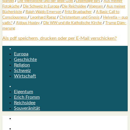
wan­del
/
Die Welt­wo­che und der lie­be Gott
/
Leben­di­ge Birs
/
Aus mei­ner
Foto­kü­che
/
Die Schweiz in Euro­pa
/
Die Reichs­idee
/
Voge­sen
/
Aus mei­ner
Bücher­kis­te
/
Ralph Wal­do Emer­son
/
Fritz Brup­ba­cher
/
A Basic Call to
Con­scious­ness
/
Leon­hard Ragaz
/
Chris­ten­tum und Gno­sis
/
Hel­ve­tia — quo
vadis?
/
Aldous Hux­ley
/
Dle WW und die Katho­li­sche Kir­che
/
Trump Däm­
me­rung
Als pdf speichern, drucken oder per E-Mail verschicken?
Europa
Geschichte
Religion
Schweiz
Wirtschaft
Eigentum
Erich Fromm
Reichsidee
Souveränität