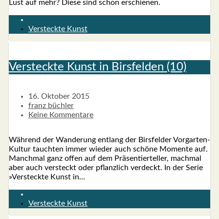
Lust auf mehr? Die­se sind schon erschie­nen.
Versteckte Kunst
Ver­steck­te Kunst in Birs­fel­den (10)
16. Oktober 2015
franz büchler
Keine Kommentare
Wäh­rend der Wan­de­rung ent­lang der Birs­fel­der Vor­­­gar­­ten-
Kul­­tur tauch­ten immer wie­der auch schö­ne Momen­te auf.
Manch­mal ganz offen auf dem Prä­sen­tier­tel­ler, mach­mal
aber auch ver­steckt oder pflanz­lich ver­deckt. In der Serie
»Ver­steck­te Kunst in…
Versteckte Kunst