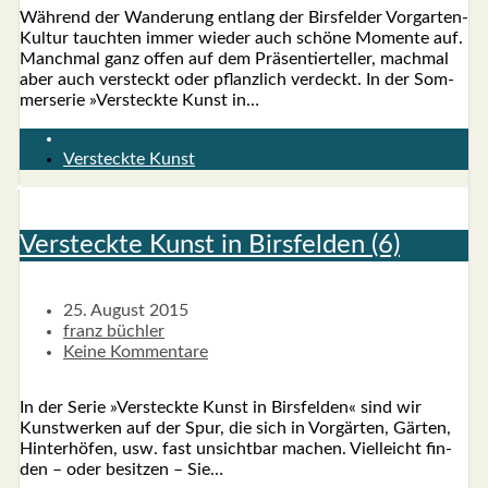
Wäh­rend der Wan­de­rung ent­lang der Birs­fel­der Vor­­­gar­­ten-
Kul­­tur tauch­ten immer wie­der auch schö­ne Momen­te auf.
Manch­mal ganz offen auf dem Prä­sen­tier­tel­ler, mach­mal
aber auch ver­steckt oder pflanz­lich ver­deckt. In der Som­
mer­se­rie »Ver­steck­te Kunst in…
Versteckte Kunst
Ver­steck­te Kunst in Birs­fel­den (6)
25. August 2015
franz büchler
Keine Kommentare
In der Serie »Ver­steck­te Kunst in Birs­fel­den« sind wir
Kunst­wer­ken auf der Spur, die sich in Vor­gär­ten, Gär­ten,
Hin­ter­hö­fen, usw. fast unsicht­bar machen. Viel­leicht fin­
den – oder besit­zen – Sie…