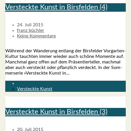
Ver­steck­te Kunst in Birs­fel­den (4)
24. Juli 2015
franz büchler
Keine Kommentare
Wäh­rend der Wan­de­rung ent­lang der Birs­fel­der Vor­­­gar­­ten-
Kul­­tur tauch­ten immer wie­der auch schö­ne Momen­te auf.
Manch­mal ganz offen auf dem Prä­sen­tier­tel­ler, mach­mal
aber auch ver­steckt oder pflanz­lich ver­deckt. In der Som­
mer­se­rie »Ver­steck­te Kunst in…
Versteckte Kunst
Ver­steck­te Kunst in Birs­fel­den (3)
20. Juli 2015