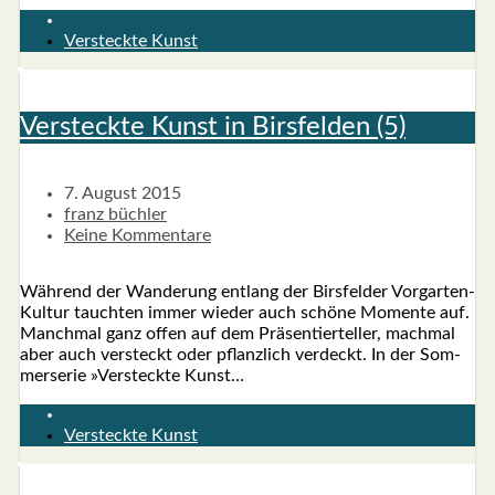
Versteckte Kunst
Ver­steck­te Kunst in Birs­fel­den (5)
7. August 2015
franz büchler
Keine Kommentare
Wäh­rend der Wan­de­rung ent­lang der Birs­fel­der Vor­­­gar­­ten-
Kul­­tur tauch­ten immer wie­der auch schö­ne Momen­te auf.
Manch­mal ganz offen auf dem Prä­sen­tier­tel­ler, mach­mal
aber auch ver­steckt oder pflanz­lich ver­deckt. In der Som­
mer­se­rie »Ver­steck­te Kunst…
Versteckte Kunst