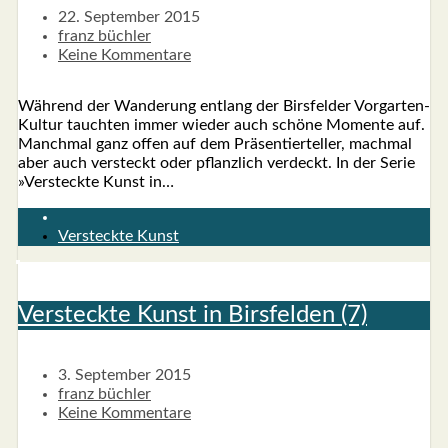
22. September 2015
franz büchler
Keine Kommentare
Wäh­rend der Wan­de­rung ent­lang der Birs­fel­der Vor­­­gar­­ten-
Kul­­tur tauch­ten immer wie­der auch schö­ne Momen­te auf.
Manch­mal ganz offen auf dem Prä­sen­tier­tel­ler, mach­mal
aber auch ver­steckt oder pflanz­lich ver­deckt. In der Serie
»Ver­steck­te Kunst in…
Versteckte Kunst
Ver­steck­te Kunst in Birs­fel­den (7)
3. September 2015
franz büchler
Keine Kommentare