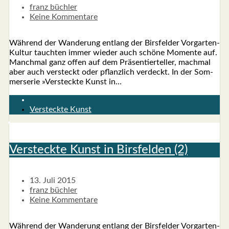
franz büchler
Keine Kommentare
Wäh­rend der Wan­de­rung ent­lang der Birs­fel­der Vor­­­gar­­ten-
Kul­­tur tauch­ten immer wie­der auch schö­ne Momen­te auf.
Manch­mal ganz offen auf dem Prä­sen­tier­tel­ler, mach­mal
aber auch ver­steckt oder pflanz­lich ver­deckt. In der Som­
mer­se­rie »Ver­steck­te Kunst in…
Versteckte Kunst
Ver­steck­te Kunst in Birs­fel­den (2)
13. Juli 2015
franz büchler
Keine Kommentare
Wäh­rend der Wan­de­rung ent­lang der Birs­fel­der Vor­­­gar­­ten-