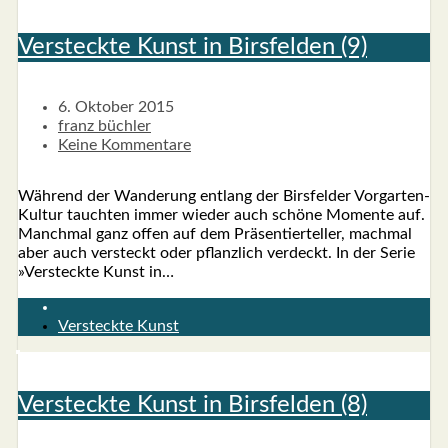
Ver­steck­te Kunst in Birs­fel­den (9)
6. Oktober 2015
franz büchler
Keine Kommentare
Wäh­rend der Wan­de­rung ent­lang der Birs­fel­der Vor­­­gar­­ten-
Kul­­tur tauch­ten immer wie­der auch schö­ne Momen­te auf.
Manch­mal ganz offen auf dem Prä­sen­tier­tel­ler, mach­mal
aber auch ver­steckt oder pflanz­lich ver­deckt. In der Serie
»Ver­steck­te Kunst in…
Versteckte Kunst
Ver­steck­te Kunst in Birs­fel­den (8)