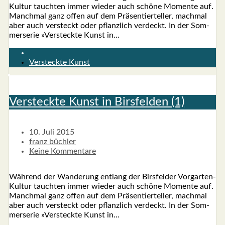
Kul­­tur tauch­ten immer wie­der auch schö­ne Momen­te auf.
Manch­mal ganz offen auf dem Prä­sen­tier­tel­ler, mach­mal
aber auch ver­steckt oder pflanz­lich ver­deckt. In der Som­
mer­se­rie »Ver­steck­te Kunst in…
Versteckte Kunst
Ver­steck­te Kunst in Birs­fel­den (1)
10. Juli 2015
franz büchler
Keine Kommentare
Wäh­rend der Wan­de­rung ent­lang der Birs­fel­der Vor­­­gar­­ten-
Kul­­tur tauch­ten immer wie­der auch schö­ne Momen­te auf.
Manch­mal ganz offen auf dem Prä­sen­tier­tel­ler, mach­mal
aber auch ver­steckt oder pflanz­lich ver­deckt. In der Som­
mer­se­rie »Ver­steck­te Kunst in…