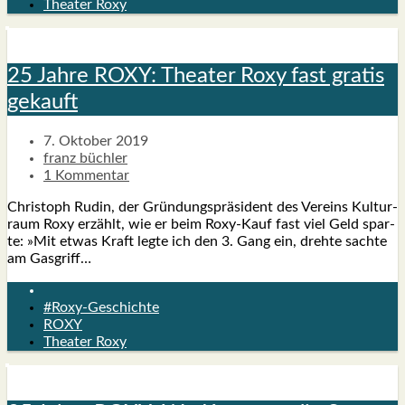
Theater Roxy
25 Jah­re ROXY: Thea­ter Roxy fast gra­tis
gekauft
7. Oktober 2019
franz büchler
1 Kommentar
Chris­toph Rudin, der Grün­dungs­prä­si­dent des Ver­eins Kul­tur­
raum Roxy erzählt, wie er beim Roxy-Kauf fast viel Geld spar­
te: »Mit etwas Kraft leg­te ich den 3. Gang ein, dreh­te sach­te
am Gas­griff…
#Roxy-Geschichte
ROXY
Theater Roxy