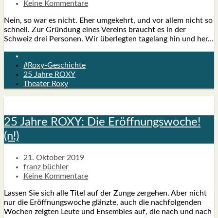
Keine Kommentare
Nein, so war es nicht. Eher umge­kehrt, und vor allem nicht so
schnell. Zur Grün­dung eines Ver­eins braucht es in der
Schweiz drei Per­so­nen. Wir über­leg­ten tage­lang hin und her…
#Roxy-Geschichte
25 Jahre ROXY
Theater Roxy
25 Jah­re ROXY: Die Eröffnungswoche!
(n!)
21. Oktober 2019
franz büchler
Keine Kommentare
Las­sen Sie sich alle Titel auf der Zun­ge zer­ge­hen. Aber nicht
nur die Eröff­nungs­wo­che glänz­te, auch die nach­fol­gen­den
Wochen zeig­ten Leu­te und Ensem­bles auf, die nach und nach