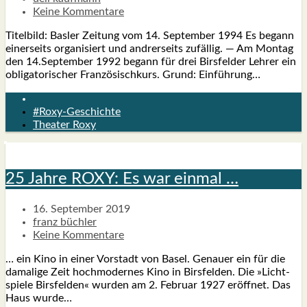
Keine Kommentare
Titel­bild: Bas­ler Zei­tung vom 14. Sep­tem­ber 1994 Es begann
einer­seits orga­ni­siert und and­rer­seits zufäl­lig. — Am Mon­tag
den 14.September 1992 begann für drei Birs­fel­der Leh­rer ein
obli­ga­to­ri­scher Fran­zö­sisch­kurs. Grund: Ein­füh­rung…
#Roxy-Geschichte
Theater Roxy
25 Jah­re ROXY: Es war ein­mal …
16. September 2019
franz büchler
Keine Kommentare
… ein Kino in einer Vor­stadt von Basel. Genau­er ein für die
dama­li­ge Zeit hoch­mo­der­nes Kino in Birs­fel­den. Die »Licht­
spie­le Birs­fel­den« wur­den am 2. Febru­ar 1927 eröff­net. Das
Haus wur­de…