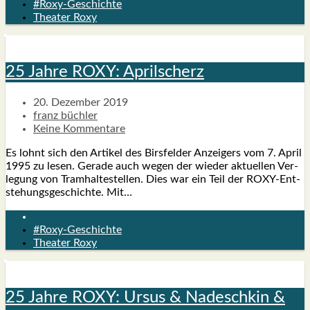
#Roxy-Geschichte
Theater Roxy
25 Jah­re ROXY: April­scherz
20. Dezember 2019
franz büchler
Keine Kommentare
Es lohnt sich den Arti­kel des Birs­fel­der Anzei­gers vom 7. April
1995 zu lesen. Gera­de auch wegen der wie­der aktu­el­len Ver­
le­gung von Tram­hal­te­stel­len. Dies war ein Teil der ROXY-Ent­
s­te­hungs­­­ge­­schich­­te. Mit…
#Roxy-Geschichte
Theater Roxy
25 Jah­re ROXY: Ursus & Nadesch­kin &