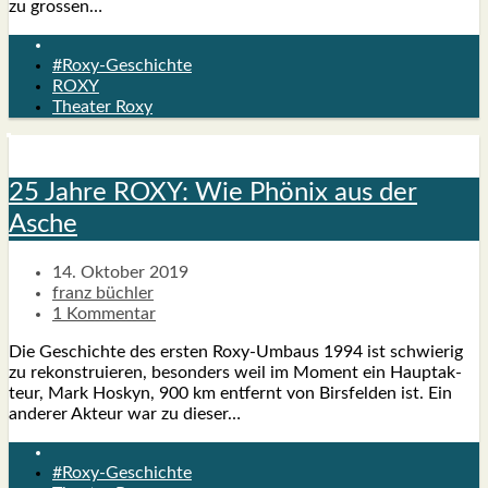
zu gros­sen…
#Roxy-Geschichte
ROXY
Theater Roxy
25 Jah­re ROXY: Wie Phö­nix aus der
Asche
14. Oktober 2019
franz büchler
1 Kommentar
Die Geschich­te des ers­ten Roxy-Umbaus 1994 ist schwie­rig
zu rekon­stru­ie­ren, beson­ders weil im Moment ein Haupt­ak­
teur, Mark Hos­kyn, 900 km ent­fernt von Birs­fel­den ist. Ein
ande­rer Akteur war zu die­ser…
#Roxy-Geschichte