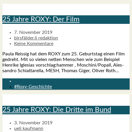
25 Jah­re ROXY: Der Film
7. November 2019
birsfälder.li redaktion
Keine Kommentare
Pau­la Reis­sig hat dem ROXY zum 25. Geburts­tag einen Film
gedreht. Mit so vie­len net­ten Men­schen wie zum Bei­spiel
Hen­ri­ke Igle­si­as vorschlag:hammer , Moschini/Popall, Ales­
san­dro Schiat­tar­el­la, MESH, Tho­mas Giger, Oli­ver Roth…
#Roxy-Geschichte
25 Jah­re ROXY: Die Drit­te im Bund
3. November 2019
ueli kaufmann