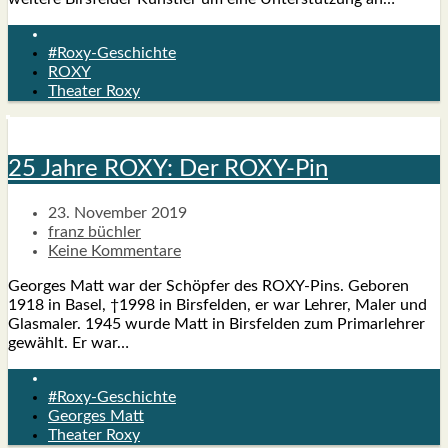
#Roxy-Geschichte
ROXY
Theater Roxy
25 Jah­re ROXY: Der ROXY-Pin
23. November 2019
franz büchler
Keine Kommentare
Geor­ges Matt war der Schöp­fer des ROXY-Pins. Gebo­ren
1918 in Basel, †1998 in Birs­fel­den, er war Leh­rer, Maler und
Glas­ma­ler. 1945 wur­de Matt in Birs­fel­den zum Pri­mar­leh­rer
gewählt. Er war…
#Roxy-Geschichte
Georges Matt
Theater Roxy