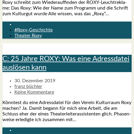
Roxy schreibt zum Wie­der­auf­fin­den der ROXY-Leuch­t­­re­kla­­
me: Das Roxy: Wie der Name zum Pro­gramm und die Schrift
zum Kul­tur­gut wur­de Alle wis­sen, was das „Roxy“…
#Roxy-Geschichte
Theater Roxy
C: 25 Jah­re ROXY: Was eine Adress­da­tei
aus­lö­sen kann
30. Dezember 2019
franz büchler
Keine Kommentare
Könn­test du eine Adress­da­tei für den Ver­ein Kul­tur­raum Roxy
machen? Ja. Damit begann für mich eine Arbeit, die am
Schluss eher der eines Thea­ter­lei­ter­as­sis­ten­ten glich. Pha­sen­
wei­se erle­dig­te ich zusam­men mit…