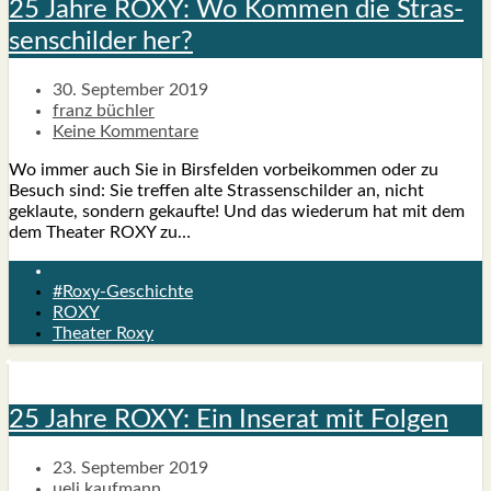
25 Jah­re ROXY: Wo Kom­men die Stras­
sen­schil­der her?
30. September 2019
franz büchler
Keine Kommentare
Wo immer auch Sie in Birs­fel­den vor­bei­kom­men oder zu
Besuch sind: Sie tref­fen alte Stras­sen­schil­der an, nicht
geklau­te, son­dern gekauf­te! Und das wie­der­um hat mit dem
dem Thea­ter ROXY zu…
#Roxy-Geschichte
ROXY
Theater Roxy
25 Jah­re ROXY: Ein Inse­rat mit Fol­gen
23. September 2019
ueli kaufmann