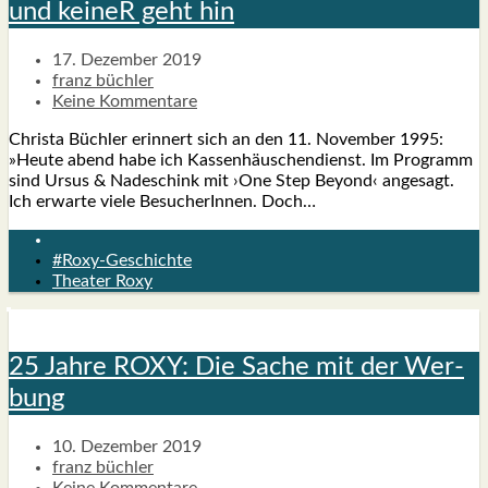
und kei­neR geht hin
17. Dezember 2019
franz büchler
Keine Kommentare
Chris­ta Büch­ler erin­nert sich an den 11. Novem­ber 1995:
»Heu­te abend habe ich Kas­sen­häus­chen­dienst. Im Pro­gramm
sind Ursus & Nade­schink mit ›One Step Bey­ond‹ ange­sagt.
Ich erwar­te vie­le Besu­che­rIn­nen. Doch…
#Roxy-Geschichte
Theater Roxy
25 Jah­re ROXY: Die Sache mit der Wer­
bung
10. Dezember 2019
franz büchler
Keine Kommentare