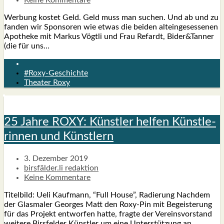
Wer­bung kos­tet Geld. Geld muss man suchen. Und ab und zu
fan­den wir Spon­so­ren wie etwas die bei­den alt­ein­ge­ses­se­nen
Apo­the­ke mit Mar­kus Vögt­li und Frau Refardt, Bider&Tanner
(die für uns…
#Roxy-Geschichte
Theater Roxy
25 Jah­re ROXY: Künst­ler hel­fen Künst­le­
rin­nen und Künst­lern
3. Dezember 2019
birsfälder.li redaktion
Keine Kommentare
Titel­bild: Ueli Kauf­mann, “Full House”, Radie­rung Nach­dem
der Glas­ma­ler Geor­ges Matt den Roxy-Pin mit Begeis­te­rung
für das Pro­jekt ent­wor­fen hat­te, frag­te der Ver­eins­vor­stand
wei­te­re Birs­fel­der Künst­ler um eine Unter­stüt­zung an…