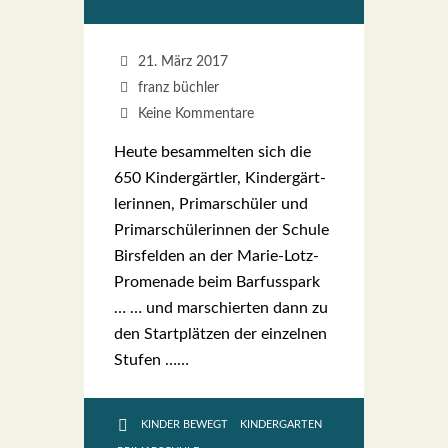
21. März 2017
franz büchler
Keine Kommentare
Heu­te besam­mel­ten sich die
650 Kin­der­gärt­ler, Kin­der­gärt­
le­rin­nen, Pri­mar­schü­ler und
Pri­mar­schü­le­rin­nen der Schu­le
Birs­fel­den an der Marie-Lotz-
Pro­­me­na­­de beim Bar­fuss­park
… … und mar­schier­ten dann zu
den Start­plät­zen der ein­zel­nen
Stu­fen ……
KINDER BEWEGT
KINDERGARTEN