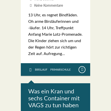
Keine Kommentare
13 Uhr, es reg­net Bind­fä­den.
Oh arme Birs­läu­fe­rin­nen und
‑läu­fer. 14 Uhr, Treff­punkt
Anfang Marie Lotz-Pro­­me­na­­de.
Die Kin­der zie­hen sich um und
der Regen hört zur rich­ti­gen
Zeit auf. Auf­re­gung…
BIRSLAUF
PRIMARSCHULE
Was ein Kran und
sechs Con­tai­ner mit
VAGS zu tun haben