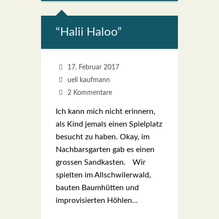
“Halii Haloo”
17. Februar 2017
ueli kaufmann
2 Kommentare
Ich kann mich nicht erin­nern,
als Kind jemals einen Spiel­platz
besucht zu haben. Okay, im
Nach­bars­gar­ten gab es einen
gros­sen Sand­kas­ten. Wir
spiel­ten im All­schwi­ler­wald,
bau­ten Baum­hüt­ten und
impro­vi­sier­ten Höh­len…