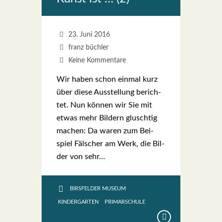
23. Juni 2016
franz büchler
Keine Kommentare
Wir haben schon ein­mal kurz
über die­se Aus­stel­lung berich­
tet. Nun kön­nen wir Sie mit
etwas mehr Bil­dern glusch­tig
machen: Da waren zum Bei­
spiel Fäl­scher am Werk, die Bil­
der von sehr…
BIRSFELDER MUSEUM
KINDERGARTEN
PRIMARSCHULE