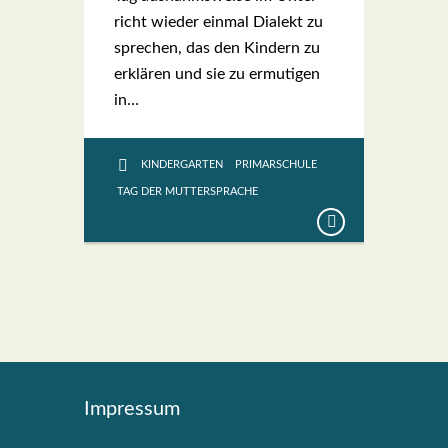
richt wie­der ein­mal Dia­lekt zu
spre­chen, das den Kin­dern zu
erklä­ren und sie zu ermu­ti­gen
in…
KINDERGARTEN
PRIMARSCHULE
TAG DER MUTTERSPRACHE
Impres­sum