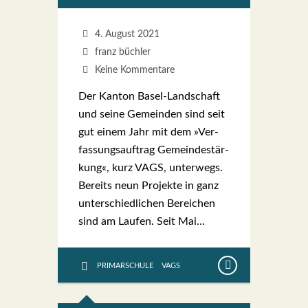
4. August 2021
franz büchler
Keine Kommentare
Der Kan­ton Basel-Lan­d­­schaft
und sei­ne Gemein­den sind seit
gut einem Jahr mit dem »Ver­
fas­sungs­auf­trag Gemein­de­stär­
kung«, kurz VAGS, unter­wegs.
Bereits neun Pro­jek­te in ganz
unter­schied­li­chen Berei­chen
sind am Lau­fen. Seit Mai…
PRIMARSCHULE
VAGS