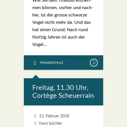
Wie Sie dem Titel­bild ent­neh­
men kön­nen, vor­her und nach­
her, ist der gros­se schwar­ze
Vogel nicht mehr da. Und das
hat einen Grund: Nach rund
fünf­zig Jah­ren ist auch der
Vogel…
PRIMARSCHULE
Frei­tag, 11.30 Uhr,
Cor­tège Scheu­er­rain
13. Februar 2018
franz büchler