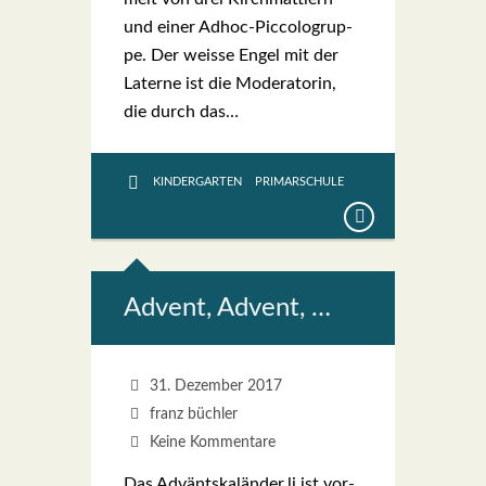
und einer Adhoc-Pic­­co­­lo­­grup­­
pe. Der weis­se Engel mit der
Later­ne ist die Mode­ra­to­rin,
die durch das…
KINDERGARTEN
PRIMARSCHULE
Advent, Advent, …
31. Dezember 2017
franz büchler
Keine Kommentare
Das Adväntskaländer.li ist vor­