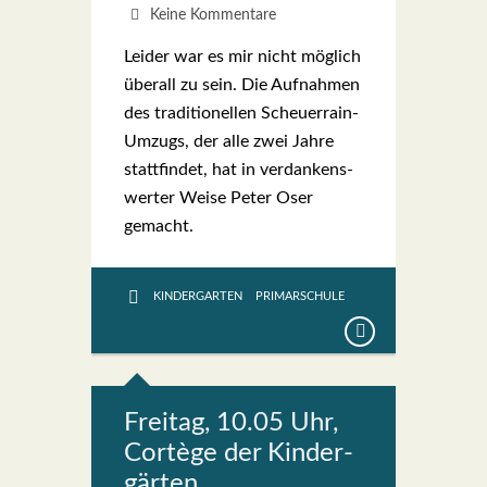
Keine Kommentare
Lei­der war es mir nicht mög­lich
über­all zu sein. Die Auf­nah­men
des tra­di­tio­nel­len Scheu­er­rain-
Umzugs, der alle zwei Jah­re
statt­fin­det, hat in ver­dan­kens­
wer­ter Wei­se Peter Oser
gemacht.
KINDERGARTEN
PRIMARSCHULE
Frei­tag, 10.05 Uhr,
Cor­tège der Kin­der­
gär­ten