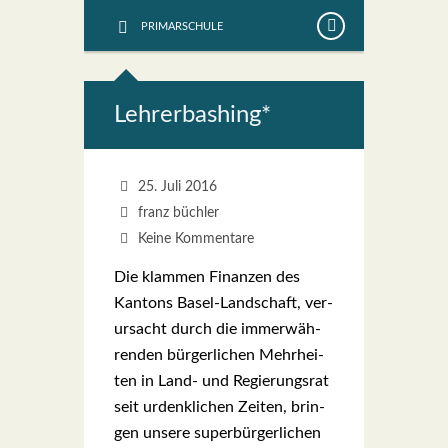
PRIMARSCHULE
Leh­rer­bas­hing*
25. Juli 2016
franz büchler
Keine Kommentare
Die klam­men Finan­zen des
Kan­tons Basel-Lan­d­­schaft, ver­
ur­sacht durch die immer­wäh­
ren­den bür­ger­li­chen Mehr­hei­
ten in Land- und Regie­rungs­rat
seit urdenk­li­chen Zei­ten, brin­
gen unse­re super­bür­ger­li­chen