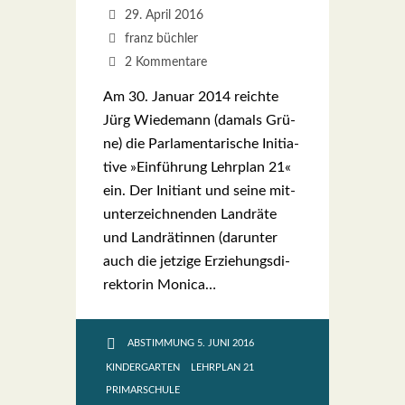
29. April 2016
franz büchler
2 Kommentare
Am 30. Janu­ar 2014 reich­te
Jürg Wie­demann (damals Grü­
ne) die Par­la­men­ta­ri­sche Initia­
ti­ve »Ein­füh­rung Lehr­plan 21«
ein. Der Initi­ant und sei­ne mit­
un­ter­zeich­nen­den Land­rä­te
und Land­rä­tin­nen (dar­un­ter
auch die jet­zi­ge Erzie­hungs­di­
rek­to­rin Moni­ca…
ABSTIMMUNG 5. JUNI 2016
KINDERGARTEN
LEHRPLAN 21
PRIMARSCHULE