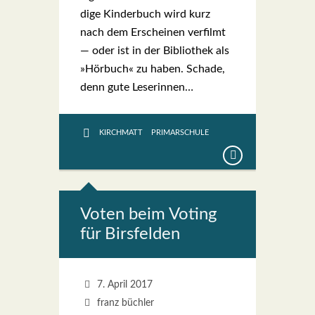
di­ge Kin­der­buch wird kurz
nach dem Erschei­nen ver­filmt
— oder ist in der Biblio­thek als
»Hör­buch« zu haben. Scha­de,
denn gute Lese­rin­nen…
KIRCHMATT
PRIMARSCHULE
Voten beim Voting
für Birs­fel­den
7. April 2017
franz büchler