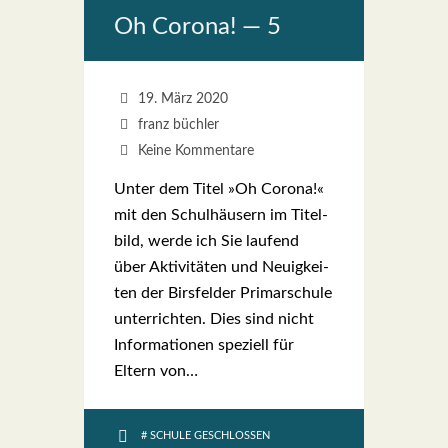
Oh Coro­na! — 5
19. März 2020
franz büchler
Keine Kommentare
Unter dem Titel »Oh Coro­na!«
mit den Schul­häu­sern im Titel­
bild, wer­de ich Sie lau­fend
über Akti­vi­tä­ten und Neu­ig­kei­
ten der Birs­fel­der Pri­mar­schu­le
unter­rich­ten. Dies sind nicht
Infor­ma­tio­nen spe­zi­ell für
Eltern von…
# SCHULE GESCHLOSSEN