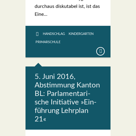
durch­aus dis­ku­ta­bel ist, ist das
Eine…
HANDSCHLAG
KINDERGARTEN
PRIMARSCHULE
5. Juni 2016,
Abstim­mung Kan­ton
BL: Par­la­men­ta­ri­
sche Initia­ti­ve »Ein­
füh­rung Lehr­plan
21«