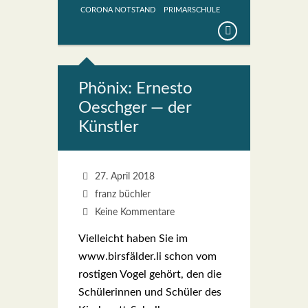
CORONA NOTSTAND
PRIMARSCHULE
Phö­nix: Ernes­to
Oesch­ger — der
Künst­ler
27. April 2018
franz büchler
Keine Kommentare
Viel­leicht haben Sie im
www.birsfälder.li schon vom
ros­ti­gen Vogel gehört, den die
Schü­le­rin­nen und Schü­ler des