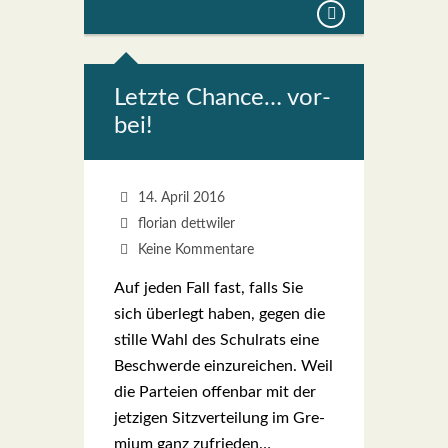
Letz­te Chan­ce… vor­
bei!
14. April 2016
florian dettwiler
Keine Kommentare
Auf jeden Fall fast, falls Sie
sich über­legt haben, gegen die
stil­le Wahl des Schul­rats eine
Beschwer­de ein­zu­rei­chen. Weil
die Par­tei­en offen­bar mit der
jet­zi­gen Sitz­ver­tei­lung im Gre­
mi­um ganz zufrie­den…