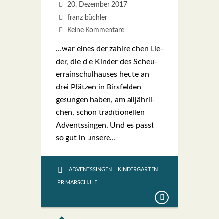
20. Dezember 2017
franz büchler
Keine Kommentare
…war eines der zahl­rei­chen Lie­
der, die die Kin­der des Scheu­
er­rain­schul­hau­ses heu­te an
drei Plät­zen in Birs­fel­den
gesun­gen haben, am all­jähr­li­
chen, schon tra­di­tio­nel­len
Advents­sin­gen. Und es passt
so gut in unse­re…
ADVENTSSINGEN
KINDERGARTEN
PRIMARSCHULE