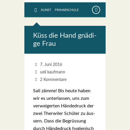
KUNST
PRIMARSCHULE
Küss die Hand gnä­di­
ge Frau
7. Juni 2016
ueli kaufmann
2 Kommentare
Sali zäm­me! Bis heu­te haben
wir es unter­las­sen, uns zum
ver­wei­ger­ten Hän­de­druck der
zwei Ther­wi­ler Schü­ler zu äus­
sern. Dass die Begrüs­sung
durch Hän­de­druck hygie­nisch