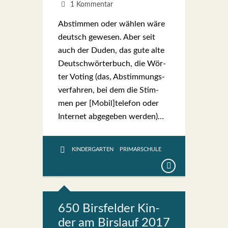
1 Kommentar
Abstim­men oder wäh­len wäre
deutsch gewe­sen. Aber seit
auch der Duden, das gute alte
Deutsch­wör­ter­buch, die Wör­
ter Voting (das, Abstim­mungs­
ver­fah­ren, bei dem die Stim­
men per [Mobil]telefon oder
Inter­net abge­ge­ben wer­den)…
KINDERGARTEN
PRIMARSCHULE
650 Birs­fel­der Kin­
der am Birs­lauf 2017