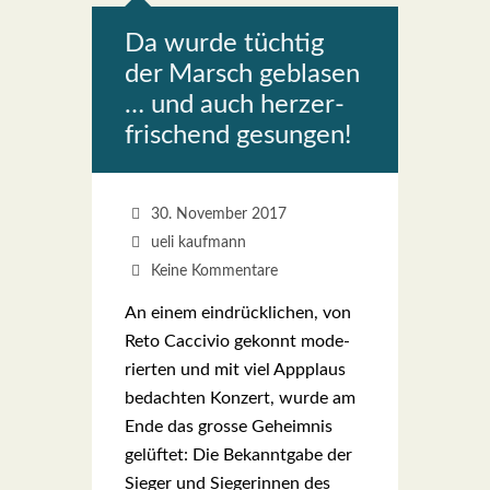
Da wur­de tüch­tig
der Marsch gebla­sen
… und auch herz­er­
fri­schend gesun­gen!
30. November 2017
ueli kaufmann
Keine Kommentare
An einem ein­drück­li­chen, von
Reto Cac­ci­vio gekonnt mode­
rier­ten und mit viel App­plaus
bedach­ten Kon­zert, wur­de am
Ende das gros­se Geheim­nis
gelüf­tet: Die Bekannt­ga­be der
Sie­ger und Sie­ge­rin­nen des