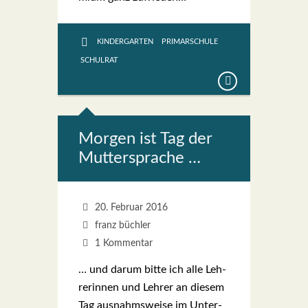
KINDERGARTEN
PRIMARSCHULE
SCHULRAT
Mor­gen ist Tag der
Mut­ter­spra­che …
20. Februar 2016
franz büchler
1 Kommentar
… und dar­um bit­te ich alle Leh­
re­rin­nen und Leh­rer an die­sem
Tag aus­nahms­wei­se im Unter­