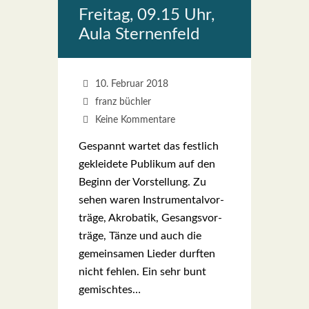
Frei­tag, 09.15 Uhr,
Aula Ster­nen­feld
10. Februar 2018
franz büchler
Keine Kommentare
Gespannt war­tet das fest­lich
geklei­de­te Publi­kum auf den
Beginn der Vor­stel­lung. Zu
sehen waren Instru­men­tal­vor­
trä­ge, Akro­ba­tik, Gesangs­vor­
trä­ge, Tän­ze und auch die
gemein­sa­men Lie­der durf­ten
nicht feh­len. Ein sehr bunt
gemisch­tes…