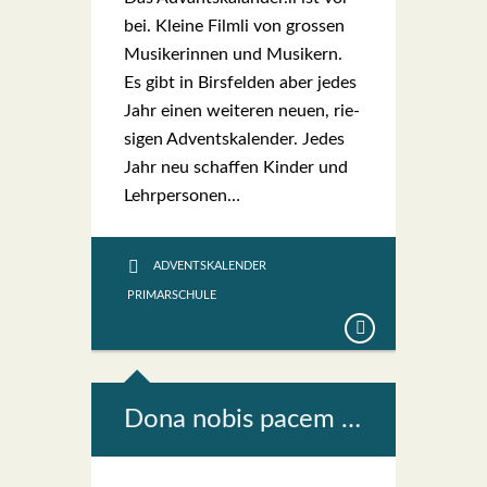
bei. Klei­ne Film­li von gros­sen
Musi­ke­rin­nen und Musi­kern.
Es gibt in Birs­fel­den aber jedes
Jahr einen wei­te­ren neu­en, rie­
si­gen Advents­ka­len­der. Jedes
Jahr neu schaf­fen Kin­der und
Lehr­per­so­nen…
ADVENTSKALENDER
PRIMARSCHULE
Dona nobis pacem …