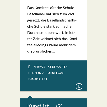
Das Komi­tee »Star­ke Schu­le
Basel­land« hat sich zum Ziel
gesetzt, die Basel­land­schaft­li­
che Schu­le stark zu machen.
Durch­aus lobens­wert. In letz­
ter Zeit wid­met sich das Komi­
tee alle­dings kaum mehr dem
ursprüng­li­chen…
HARMOS
KINDERGARTEN
LEHRPLAN 21
MEINE FRAGE
PRIMARSCHULE
Kunst ist … (2)