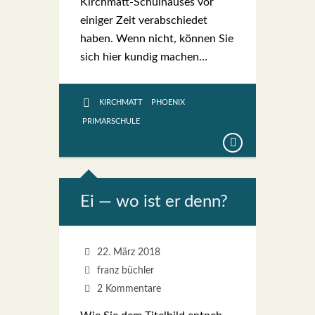
Kir­ch­­matt-Schul­hau­­ses vor
eini­ger Zeit ver­ab­schie­det
haben. Wenn nicht, kön­nen Sie
sich hier kun­dig machen…
KIRCHMATT
PHOENIX
PRIMARSCHULE
Ei — wo ist er denn?
22. März 2018
franz büchler
2 Kommentare