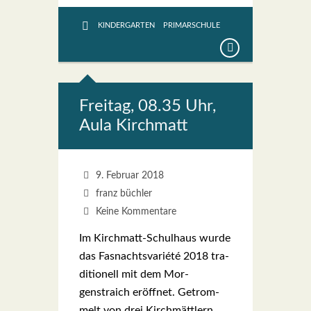
KINDERGARTEN
PRIMARSCHULE
Frei­tag, 08.35 Uhr,
Aula Kirch­matt
9. Februar 2018
franz büchler
Keine Kommentare
Im Kir­ch­­matt-Schul­haus wur­de
das Fas­nachts­va­rié­té 2018 tra­
di­tio­nell mit dem Mor­
genstraich eröff­net. Getrom­
melt von drei Kirch­mätt­lern