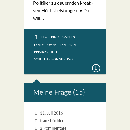
Poli­ti­ker zu dau­ern­den krea­ti­
ven Höchst­leis­tun­gen: • Da
will…
ETC.
KINDERGARTEN
LEHRERLÖHNE
LEHRPLAN
PRIMARSCHULE
SCHULHARMONISIERUNG
Mei­ne Fra­ge (15)
11. Juli 2016
franz büchler
2 Kommentare