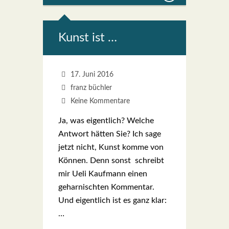
Kunst ist …
17. Juni 2016
franz büchler
Keine Kommentare
Ja, was eigent­lich? Wel­che
Ant­wort hät­ten Sie? Ich sage
jetzt nicht, Kunst kom­me von
Kön­nen. Denn sonst schreibt
mir Ueli Kauf­mann einen
gehar­nisch­ten Kom­men­tar.
Und eigent­lich ist es ganz klar:
…