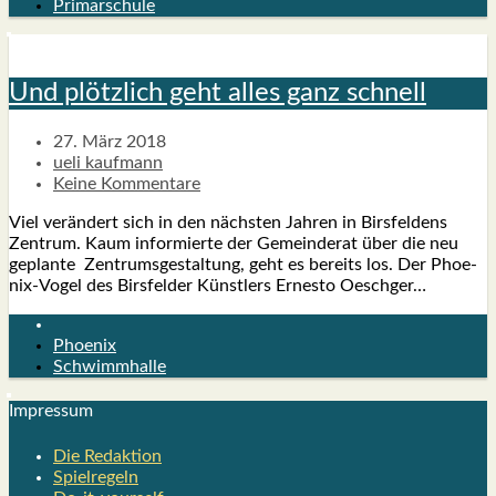
Primarschule
Und plötz­lich geht alles ganz schnell
27. März 2018
ueli kaufmann
Keine Kommentare
Viel ver­än­dert sich in den nächs­ten Jah­ren in Birs­fel­dens
Zen­trum. Kaum infor­mier­te der Gemein­de­rat über die neu
geplan­te Zen­trums­ge­stal­tung, geht es bereits los. Der Phoe­­
nix-Vogel des Birs­fel­der Künst­lers Ernes­to Oesch­ger…
Phoenix
Schwimmhalle
Impres­sum
Die Redak­ti­on
Spiel­re­geln