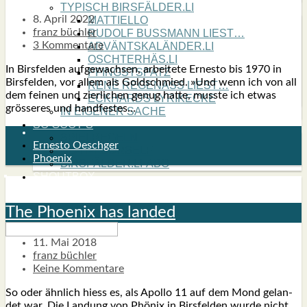
TYPISCH BIRSFÄLDER.LI
8. April 2022
MATTIELLO
franz büchler
RUDOLF BUSS­MANN LIEST…
3 Kommentare
ADVÄNTSKALÄNDER.LI
OSCHTERHÄS.LI
In Birs­fel­den auf­ge­wach­sen, arbei­te­te Ernes­to bis 1970 in
PFINGST­SPATZ
Birs­fel­den, vor allem als Gold­schmied. »Und wenn ich von all
RENÉ REGEN­ASS LIEST…
dem fei­nen und zier­li­chen genug hat­te, muss­te ich etwas
ECK­HARDS LYRIK­ECKE
grös­se­res und hand­fes­tes…
IN EIGE­NER SACHE
SO GOOT’S
SPIEL­RE­GELN
Ernesto Oeschger
DO-IT-YOUR­S­ELF
Phoenix
BIRSFÄLDER.LI-ABO
SHOUT­BOX
The Phoe­nix has lan­ded
11. Mai 2018
franz büchler
Keine Kommentare
So oder ähn­lich hiess es, als Apol­lo 11 auf dem Mond gelan­
det war. Die Lan­dung von Phö­nix in Birs­fel­den wur­de nicht