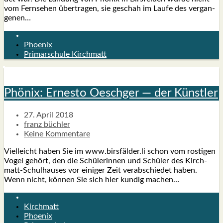
vom Fern­se­hen über­tra­gen, sie geschah im Lau­fe des ver­gan­
ge­nen…
Phoenix
Primarschule Kirchmatt
Phö­nix: Ernes­to Oesch­ger — der Künst­ler
27. April 2018
franz büchler
Keine Kommentare
Viel­leicht haben Sie im www.birsfälder.li schon vom ros­ti­gen
Vogel gehört, den die Schü­le­rin­nen und Schü­ler des Kir­ch­­
matt-Schul­hau­­ses vor eini­ger Zeit ver­ab­schie­det haben.
Wenn nicht, kön­nen Sie sich hier kun­dig machen…
Kirchmatt
Phoenix