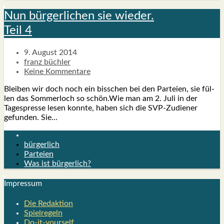
Nun bür­ger­li­chen sie wie­der.
Teil 4
9. August 2014
franz büchler
Keine Kommentare
Blei­ben wir doch noch ein biss­chen bei den Par­tei­en, sie fül­
len das Som­mer­loch so schön.Wie man am 2. Juli in der
Tages­pres­se lesen konn­te, haben sich die SVP-Zudie­­ner
gefun­den. Sie…
bürgerlich
Parteien
Was ist bürgerlich?
Impres­sum
Die Redak­ti­on
Spiel­re­geln
Do-it-your­s­elf