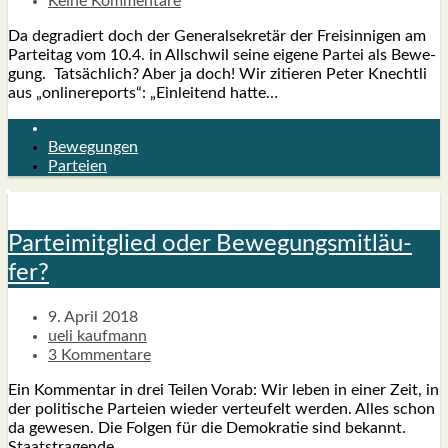
Keine Kommentare
Da degra­diert doch der Gene­ral­se­kre­tär der Frei­sin­ni­gen am
Par­tei­tag vom 10.4. in All­schwil sei­ne eige­ne Par­tei als Bewe­
gung. Tat­säch­lich? Aber ja doch! Wir zitie­ren Peter Knecht­li
aus „online­re­ports“: „Ein­lei­tend hat­te…
Bewegungen
Parteien
Par­tei­mit­glied oder Bewe­gungs­mit­läu­
fer?
9. April 2018
ueli kaufmann
3 Kommentare
Ein Kom­men­tar in drei Tei­len Vor­ab: Wir leben in einer Zeit, in
der poli­ti­sche Par­tei­en wie­der ver­teu­felt wer­den. Alles schon
da gewe­sen. Die Fol­gen für die Demo­kra­tie sind bekannt.
Staats­tra­gen­de…