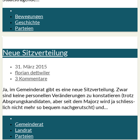
Bewegungen
Geschichte
Parteien
Neue Sitz­ver­tei­lung
31. März 2015
florian dettwiler
3 Kommentare
Ja, im Gemein­de­rat gibt es eine neue Sitz­ver­tei­lung. Zwar
sind kei­ne per­so­nel­len Ver­än­de­run­gen zu kon­sta­tie­ren (trotz
Absprungs­kan­di­da­ten, aber seit dem Majorz wird ja schliess­
lich nicht mehr so bequem nach­ge­rutscht) und…
Gemeinderat
Landrat
Parteien