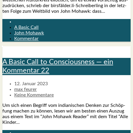
west­li­chen Kul­tur­kreis exo­tisch, um es etwas vor­sich­tig aus­
zu­drü­cken, schrieb der birsfälder.li-Schreiberling in der letz­
ten Fol­ge zum Welt­bild von John Mohawk: dass…
A Basic Call
John Mohawk
Kommentar
A Basic Call to Con­scious­ness — ein
Kom­men­tar 22
12. Januar 2023
max feurer
Keine Kommentare
Um sich einen Begriff vom india­ni­schen Den­ken zur Schöp­
fung machen zu kön­nen, lesen wir am bes­ten einen Aus­zug
aus einem Text im “John Mohawk Rea­der” mit dem Titel “Alle
Kin­der…