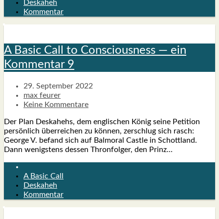
Deskaheh
Kommentar
A Basic Call to Con­scious­ness — ein
Kom­men­tar 9
29. September 2022
max feurer
Keine Kommentare
Der Plan Des­ka­hehs, dem eng­li­schen König sei­ne Peti­ti­on
per­sön­lich über­rei­chen zu kön­nen, zer­schlug sich rasch:
Geor­ge V. befand sich auf Bal­mo­ral Cast­le in Schott­land.
Dann wenigs­tens des­sen Thron­fol­ger, den Prinz…
A Basic Call
Deskaheh
Kommentar