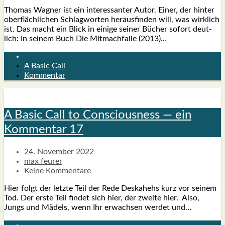
Tho­mas Wag­ner ist ein inter­es­san­ter Autor. Einer, der hin­ter
ober­fläch­li­chen Schlag­wor­ten her­aus­fin­den will, was wirk­lich
ist. Das macht ein Blick in eini­ge sei­ner Bücher sofort deut­
lich: In sei­nem Buch Die Mit­mach­fal­le (2013)…
A Basic Call
Kommentar
A Basic Call to Con­scious­ness — ein
Kom­men­tar 17
24. November 2022
max feurer
Keine Kommentare
Hier folgt der letz­te Teil der Rede Des­ka­hehs kurz vor sei­nem
Tod. Der ers­te Teil fin­det sich hier, der zwei­te hier. Also,
Jungs und Mädels, wenn Ihr erwach­sen wer­det und…