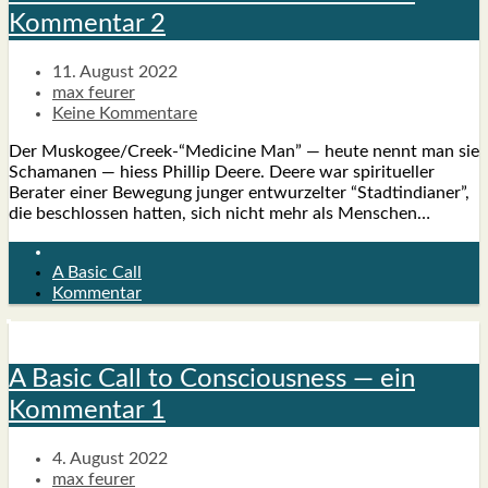
Kom­men­tar 2
11. August 2022
max feurer
Keine Kommentare
Der Muskogee/Creek-“Medicine Man” — heu­te nennt man sie
Scha­ma­nen — hiess Phil­lip Dee­re. Dee­re war spi­ri­tu­el­ler
Bera­ter einer Bewe­gung jun­ger ent­wur­zel­ter “Stadt­in­dia­ner”,
die beschlos­sen hat­ten, sich nicht mehr als Men­schen…
A Basic Call
Kommentar
A Basic Call to Con­scious­ness — ein
Kom­men­tar 1
4. August 2022
max feurer