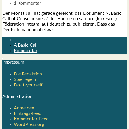
1 Kommentar
Der Monat Juli hat gera­de gereicht, das Doku­ment “A Basic
Call of Con­scious­ness” der Hau de no sau nee (Irokesen-)-
Föderation inte­gral auf deutsch zu publi­zie­ren. Dass das
Deutsch manch­mal etwas…
A Basic Call
Kommentar
Impres­sum
Die Redak­ti­on
Spiel­re­geln
Do-it-your­s­elf
Admi­nis­tra­ti­on
Anmelden
Eintrags-Feed
Kommentar-Feed
WordPress.org