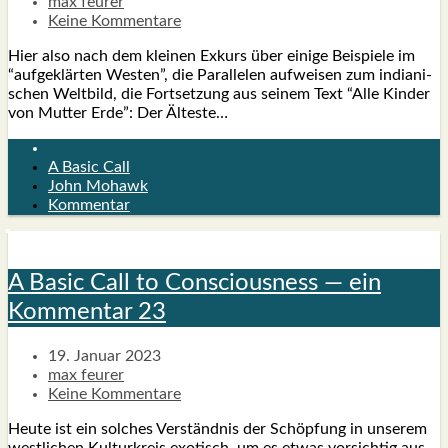
max feurer
Keine Kommentare
Hier also nach dem klei­nen Exkurs über eini­ge Bei­spie­le im
“auf­ge­klär­ten Wes­ten”, die Par­al­le­len auf­wei­sen zum india­ni­
schen Welt­bild, die Fort­set­zung aus sei­nem Text “Alle Kin­der
von Mut­ter Erde”: Der Ältes­te…
A Basic Call
John Mohawk
Kommentar
A Basic Call to Con­scious­ness — ein
Kom­men­tar 23
19. Januar 2023
max feurer
Keine Kommentare
Heu­te ist ein sol­ches Ver­ständ­nis der Schöp­fung in unse­rem