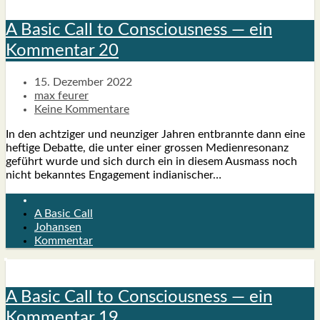
A Basic Call to Con­scious­ness — ein
Kom­men­tar 20
15. Dezember 2022
max feurer
Keine Kommentare
In den acht­zi­ger und neun­zi­ger Jah­ren ent­brann­te dann eine
hef­ti­ge Debat­te, die unter einer gros­sen Medi­en­re­so­nanz
geführt wur­de und sich durch ein in die­sem Aus­mass noch
nicht bekann­tes Enga­ge­ment india­ni­scher…
A Basic Call
Johansen
Kommentar
A Basic Call to Con­scious­ness — ein
Kom­men­tar 19