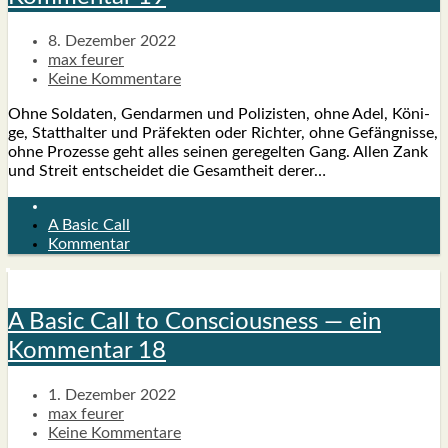
8. Dezember 2022
max feurer
Keine Kommentare
Ohne Sol­da­ten, Gen­dar­men und Poli­zis­ten, ohne Adel, Köni­
ge, Statt­hal­ter und Prä­fek­ten oder Rich­ter, ohne Gefäng­nis­se,
ohne Pro­zes­se geht alles sei­nen gere­gel­ten Gang. Allen Zank
und Streit ent­schei­det die Gesamt­heit derer…
A Basic Call
Kommentar
A Basic Call to Con­scious­ness — ein
Kom­men­tar 18
1. Dezember 2022
max feurer
Keine Kommentare