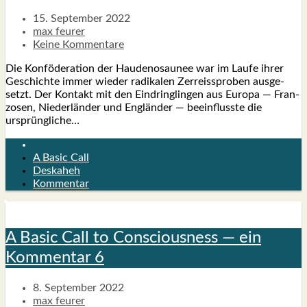
15. September 2022
max feurer
Keine Kommentare
Die Kon­fö­de­ra­ti­on der Hau­de­no­sau­nee war im Lau­fe ihrer
Geschich­te immer wie­der radi­ka­len Zer­reiss­pro­ben aus­ge­
setzt. Der Kon­takt mit den Ein­dring­lin­gen aus Euro­pa — Fran­
zo­sen, Nie­der­län­der und Eng­län­der — beein­fluss­te die
ursprüng­li­che…
A Basic Call
Deskaheh
Kommentar
A Basic Call to Con­scious­ness — ein
Kom­men­tar 6
8. September 2022
max feurer