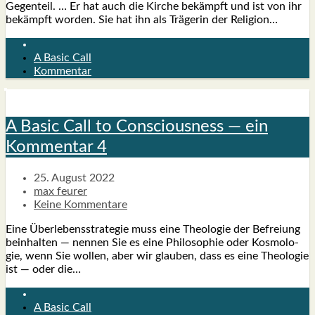
Gegen­teil. … Er hat auch die Kir­che bekämpft und ist von ihr
bekämpft wor­den. Sie hat ihn als Trä­ge­rin der Reli­gi­on…
A Basic Call
Kommentar
A Basic Call to Con­scious­ness — ein
Kom­men­tar 4
25. August 2022
max feurer
Keine Kommentare
Eine Über­le­bens­stra­te­gie muss eine Theo­lo­gie der Befrei­ung
beinhal­ten — nen­nen Sie es eine Phi­lo­so­phie oder Kos­mo­lo­
gie, wenn Sie wol­len, aber wir glau­ben, dass es eine Theo­lo­gie
ist — oder die…
A Basic Call