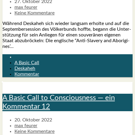
27. Oktober 2022
max feurer
Keine Kommentare
Wäh­rend Des­ka­heh sich wie­der lang­sam erhol­te und auf die
Sep­tem­ber­ses­si­on des Völ­ker­bunds hoff­te, begann die Unter­
stüt­zung für sein Anlie­gen für einen sou­ve­rä­nen eige­nen
Staat abzu­brö­ckeln: Die eng­li­sche “Anti-Slavery and Abori­gi­
nes’…
A Basic Call
Deskaheh
Kommentar
A Basic Call to Con­scious­ness — ein
Kom­men­tar 12
20. Oktober 2022
max feurer
Keine Kommentare