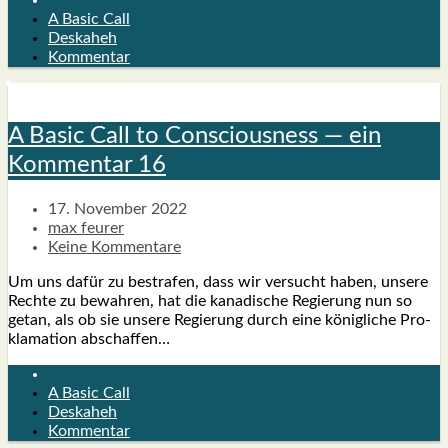
A Basic Call
Deskaheh
Kommentar
A Basic Call to Con­scious­ness — ein
Kom­men­tar 16
17. November 2022
max feurer
Keine Kommentare
Um uns dafür zu bestra­fen, dass wir ver­sucht haben, unse­re
Rech­te zu bewah­ren, hat die kana­di­sche Regie­rung nun so
getan, als ob sie unse­re Regie­rung durch eine könig­li­che Pro­
kla­ma­ti­on abschaf­fen…
A Basic Call
Deskaheh
Kommentar