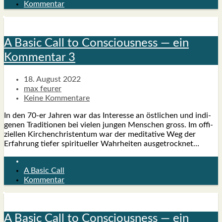
Kommentar
A Basic Call to Con­scious­ness — ein
Kom­men­tar 3
18. August 2022
max feurer
Keine Kommentare
In den 70-er Jah­ren war das Inter­es­se an öst­li­chen und indi­
ge­nen Tra­di­tio­nen bei vie­len jun­gen Men­schen gross. Im offi­
zi­el­len Kir­chen­chris­ten­tum war der medi­ta­ti­ve Weg der
Erfah­rung tie­fer spi­ri­tu­el­ler Wahr­hei­ten aus­ge­trock­net…
A Basic Call
Kommentar
A Basic Call to Con­scious­ness — ein