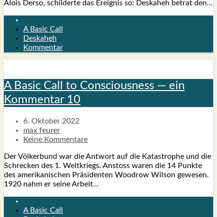
Alo­is Der­so, schil­der­te das Ereig­nis so: Des­ka­heh betrat den…
A Basic Call
Deskaheh
Kommentar
A Basic Call to Con­scious­ness — ein
Kom­men­tar 10
6. Oktober 2022
max feurer
Keine Kommentare
Der Völ­ker­bund war die Ant­wort auf die Kata­stro­phe und die
Schre­cken des 1. Welt­kriegs. Anstoss waren die 14 Punk­te
des ame­ri­ka­ni­schen Prä­si­den­ten Wood­row Wil­son gewe­sen.
1920 nahm er sei­ne Arbeit…
A Basic Call