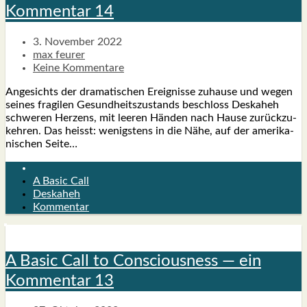
Kom­men­tar 14
3. November 2022
max feurer
Keine Kommentare
Ange­sichts der dra­ma­ti­schen Ereig­nis­se zuhau­se und wegen
sei­nes fra­gi­len Gesund­heits­zu­stands beschloss Des­ka­heh
schwe­ren Her­zens, mit lee­ren Hän­den nach Hau­se zurück­zu­
keh­ren. Das heisst: wenigs­tens in die Nähe, auf der ame­ri­ka­
ni­schen Sei­te…
A Basic Call
Deskaheh
Kommentar
A Basic Call to Con­scious­ness — ein
Kom­men­tar 13