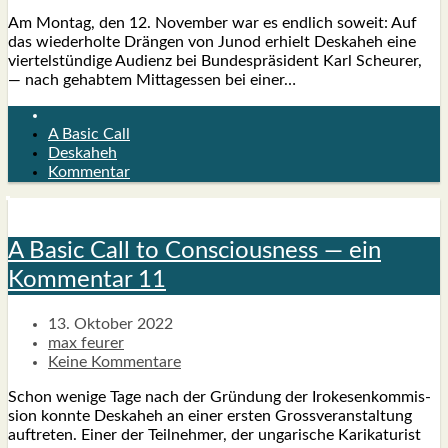
Am Mon­tag, den 12. Novem­ber war es end­lich soweit: Auf
das wie­der­hol­te Drän­gen von Jun­od erhielt Des­ka­heh eine
vier­tel­stün­di­ge Audi­enz bei Bun­des­prä­si­dent Karl Scheu­rer,
— nach gehab­tem Mit­tag­essen bei einer…
A Basic Call
Deskaheh
Kommentar
A Basic Call to Con­scious­ness — ein
Kom­men­tar 11
13. Oktober 2022
max feurer
Keine Kommentare
Schon weni­ge Tage nach der Grün­dung der Iro­ke­sen­kom­mis­
si­on konn­te Des­ka­heh an einer ers­ten Gross­ver­an­stal­tung
auf­tre­ten. Einer der Teil­neh­mer, der unga­ri­sche Kari­ka­tu­rist