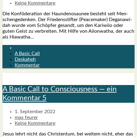
Keine Kommentare
Die Kon­fö­de­ra­ti­on der Haun­de­no­sau­nee besteht seit Men­
schen­ge­den­ken. Der Frie­dens­stif­ter (Pea­ce­ma­ker) Dega­na­wi­
dah wur­de vom Schöp­fer gesandt, um den Kari­wiio oder
guten Geist zu ver­brei­ten. Mit Hil­fe von Aii­on­wa­tha, der auch
als Hia­wa­tha…
A Basic Call
Deskaheh
Kommentar
A Basic Call to Con­scious­ness — ein
Kom­men­tar 5
1. September 2022
max feurer
Keine Kommentare
Jesus lehrt nicht das Chris­ten­tum, bei wei­tem nicht, eher das