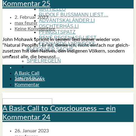
Kom­men­tar 25
TYPISCH BIRSFÄLDER.LI
MATTIELLO
RUDOLF BUSS­MANN LIEST…
2. Februar 2023
ADVÄNTSKALÄNDER.LI
max feurer
OSCHTERHÄS.LI
Keine Kommentare
PFINGST­SPATZ
RENÉ REGEN­ASS LIEST…
John Mohawk spricht in sei­nem Text immer wie­der von
ECK­HARDS LYRIK­ECKE
“Natu­ral Peo­p­les”. Er ist, den­ke ich, nicht ein­fach nur gleich­
IN EIGE­NER SACHE
zu­set­zen mit den Nati­ves, den indi­ge­nen Völ­kern, son­dern
SO GOOT’S
umfasst alle, die bewusst…
SPIEL­RE­GELN
DO-IT-YOUR­S­ELF
BIRSFÄLDER.LI-ABO
A Basic Call
SHOUT­BOX
John Mohawk
Kommentar
A Basic Call to Con­scious­ness — ein
Kom­men­tar 24
26. Januar 2023