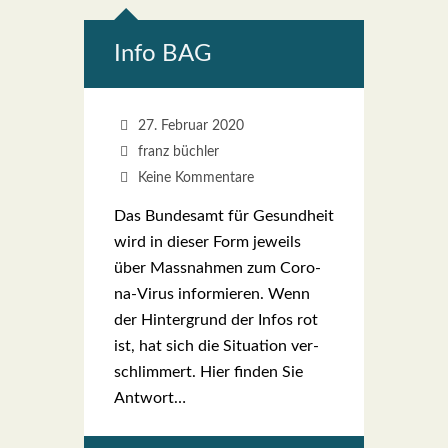
Info BAG
27. Februar 2020
franz büchler
Keine Kommentare
Das Bun­des­amt für Gesund­heit
wird in die­ser Form jeweils
über Mass­nah­men zum Coro­­
na-Virus infor­mie­ren. Wenn
der Hin­ter­grund der Infos rot
ist, hat sich die Situa­ti­on ver­
schlim­mert. Hier fin­den Sie
Ant­wort…