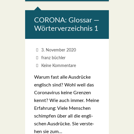
CORONA: Glos­sar —
Wör­ter­ver­zeich­nis 1
3. November 2020
franz büchler
Keine Kommentare
War­um fast alle Aus­drü­cke
eng­lisch sind? Wohl weil das
Coro­na­vi­rus kei­ne Gren­zen
kennt? Wie auch immer. Mei­ne
Erfah­rung: Vie­le Men­schen
schimp­fen über all die eng­li­
schen Aus­drü­cke. Sie ver­ste­
hen sie zum…