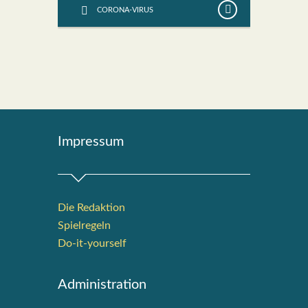
CORONA-VIRUS
Impres­sum
Die Redak­ti­on
Spiel­re­geln
Do-it-your­s­elf
Admi­nis­tra­ti­on