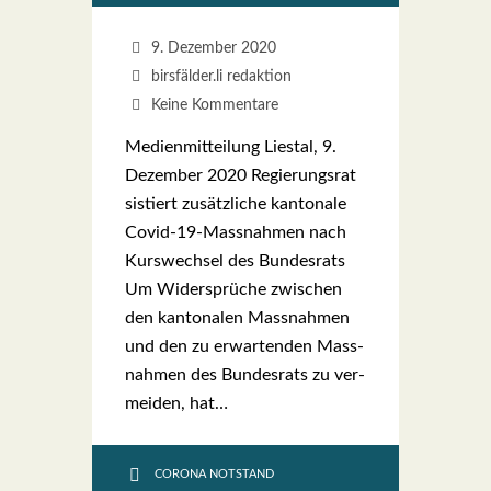
9. Dezember 2020
birsfälder.li redaktion
Keine Kommentare
Medi­en­mit­tei­lung Lies­tal, 9.
Dezem­ber 2020 Regie­rungs­rat
sis­tiert zusätzliche kan­to­na­le
Covid-19-Mas­s­­nah­­men nach
Kurs­wech­sel des Bun­des­rats
Um Widersprüche zwi­schen
den kan­to­na­len Mass­nah­men
und den zu erwar­ten­den Mass­
nah­men des Bun­des­rats zu ver­
mei­den, hat…
CORONA NOTSTAND