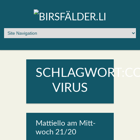
SCHLAGWORT:C
VIRUS
Mat­ti­el­lo am Mitt­
woch 21/20