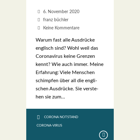
6. November 2020
franz büchler
Keine Kommentare
War­um fast alle Aus­drü­cke
eng­lisch sind? Wohl weil das
Coro­na­vi­rus kei­ne Gren­zen
kennt? Wie auch immer. Mei­ne
Erfah­rung: Vie­le Men­schen
schimp­fen über all die eng­li­
schen Aus­drü­cke. Sie ver­ste­
hen sie zum…
CORONA NOTSTAND
CORONA-VIRUS