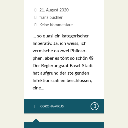
21. August 2020
franz büchler
Keine Kommentare
… so qua­si ein kate­go­ri­scher
Impe­ra­tiv. Ja, ich weiss, ich
ver­mi­sche da zwei Phi­lo­so­
phen, aber es tönt so schön 😆
Der Regie­rungs­rat Basel-Stadt
hat auf­grund der stei­gen­den
Infek­ti­ons­zah­len beschlos­sen,
eine…
CORONA-VIRUS