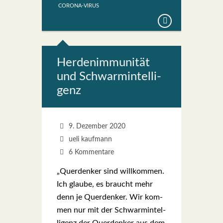
CORONA-VIRUS
Her­den­im­mu­ni­tät
und Schwarm­in­tel­li­
genz
9. Dezember 2020
ueli kaufmann
6 Kommentare
„Quer­den­ker sind will­kom­men.
Ich glau­be, es braucht mehr
denn je Quer­den­ker. Wir kom­
men nur mit der Schwarm­in­tel­