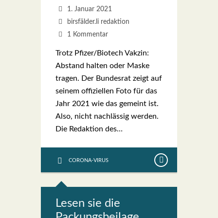
1. Januar 2021
birsfälder.li redaktion
1 Kommentar
Trotz Pfizer/Biotech Vak­zin:
Abstand hal­ten oder Mas­ke
tra­gen. Der Bun­des­rat zeigt auf
sei­nem offi­zi­el­len Foto für das
Jahr 2021 wie das gemeint ist.
Also, nicht nach­läs­sig wer­den.
Die Redak­ti­on des…
CORONA-VIRUS
Lesen sie die
Packungs­bei­la­ge…