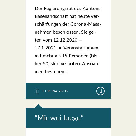
Der Regie­rungs­rat des Kan­tons
Basel­land­schaft hat heu­te Ver­
schär­fun­gen der Coro­­na-Mas­s­­
nah­­men beschlos­sen. Sie gel­
ten vom 12.12.2020 —
17.1.2021. • Ver­an­stal­tun­gen
mit mehr als 15 Per­so­nen (bis­
her 50) sind ver­bo­ten. Aus­nah­
men bestehen…
CORONA-VIRUS
“Mir wei lue­ge”