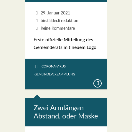
29. Januar 2021
birsfälder.li redaktion
Keine Kommentare
Ers­te offi­zi­el­le Mit­tei­lung des
Gemein­de­rats mit neu­em Logo:
CORONA-VIRUS
GEMEINDEVERSAMMLUNG
Zwei Arm­län­gen
Abstand, oder Mas­ke