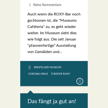
Keine Kommentare
Auch wenn die ROXY-Bar noch
gschlos­sen ist, die “Muse­ums
Café­te­ria” zu, es geht wie­der
wei­ter. Im Muse­um sieht dies
wie folgt aus. Die seit Janu­ar
“pfan­nen­fer­ti­ge” Aus­stel­lung
von Gemäl­den und…
BIRSFELDER MUSEUM
CORONA-VIRUS
THEATER ROXY
Das fängt ja gut an!