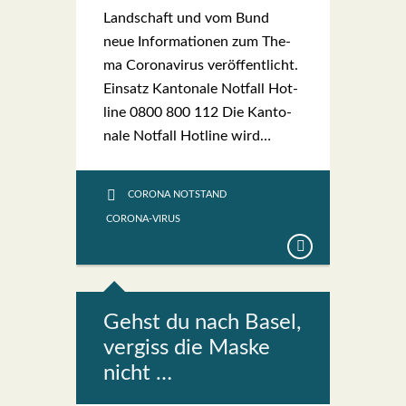
Lan­d­­schaft und vom Bund
neue Infor­ma­tio­nen zum The­
ma Coro­na­vi­rus ver­öf­fent­licht.
Ein­satz Kan­to­na­le Not­fall Hot­
line 0800 800 112 Die Kan­to­
na­le Not­fall Hot­line wird…
CORONA NOTSTAND
CORONA-VIRUS
Gehst du nach Basel,
ver­giss die Mas­ke
nicht …