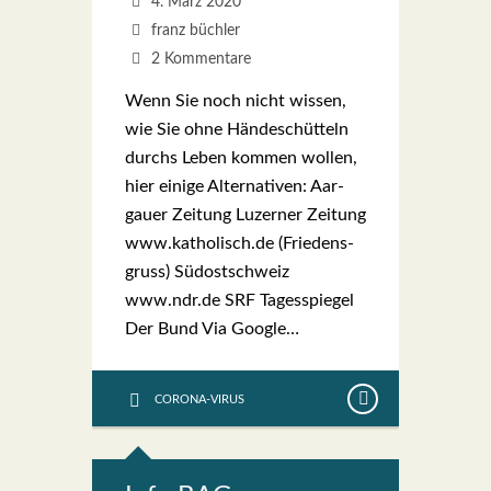
4. März 2020
franz büchler
2 Kommentare
Wenn Sie noch nicht wis­sen,
wie Sie ohne Hän­de­schüt­teln
durchs Leben kom­men wol­len,
hier eini­ge Alter­na­ti­ven: Aar­
gau­er Zei­tung Luzer­ner Zei­tung
www.katholisch.de (Frie­dens­
gruss) Süd­ost­schweiz
www.ndr.de SRF Tages­spie­gel
Der Bund Via Goog­le…
CORONA-VIRUS