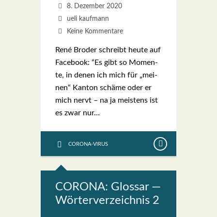
8. Dezember 2020
ueli kaufmann
Keine Kommentare
René Bro­der schreibt heu­te auf
Face­book: “Es gibt so Momen­
te, in denen ich mich für „mei­
nen“ Kan­ton schä­me oder er
mich nervt – na ja meis­tens ist
es zwar nur…
CORONA-VIRUS
CORONA: Glos­sar —
Wör­ter­ver­zeich­nis 2