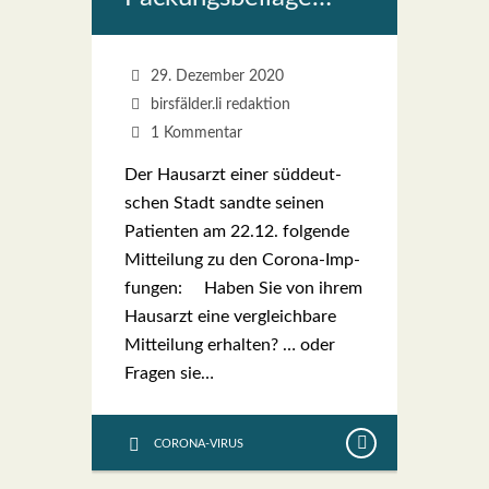
29. Dezember 2020
birsfälder.li redaktion
1 Kommentar
Der Haus­arzt einer süd­deut­
schen Stadt sand­te sei­nen
Pati­en­ten am 22.12. fol­gen­de
Mit­tei­lung zu den Coro­­na-Imp­­
fun­­gen: Haben Sie von ihrem
Haus­arzt eine ver­gleich­ba­re
Mit­tei­lung erhal­ten? … oder
Fra­gen sie…
CORONA-VIRUS