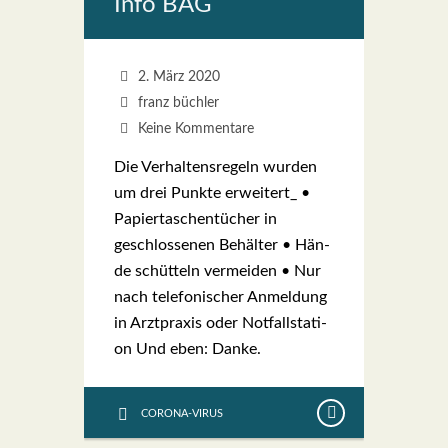
Info BAG
2. März 2020
franz büchler
Keine Kommentare
Die Ver­hal­tens­re­geln wur­den
um drei Punk­te erweitert_ •
Papier­ta­schen­tü­cher in
geschlos­se­nen Behäl­ter • Hän­
de schüt­teln ver­mei­den • Nur
nach tele­fo­ni­scher Anmel­dung
in Arzt­pra­xis oder Not­fall­sta­ti­
on Und eben: Dan­ke.
CORONA-VIRUS