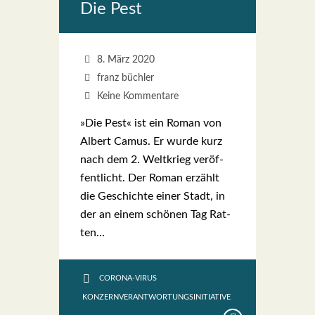
Die Pest
8. März 2020
franz büchler
Keine Kommentare
»Die Pest« ist ein Roman von
Albert Camus. Er wur­de kurz
nach dem 2. Welt­krieg ver­öf­
fent­licht. Der Roman erzählt
die Geschich­te einer Stadt, in
der an einem schö­nen Tag Rat­
ten…
CORONA-VIRUS
KONZERNVERANTWORTUNGSINITIATIVE