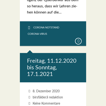
li­genz der Quer­den­ker aus dem
so her­aus, dass wir Leh­ren zie­
hen kön­nen auf die…
CORONA NOTSTAND
CORONA-VIRUS
Frei­tag, 11.12.2020
bis Sonn­tag,
17.1.2021
8. Dezember 2020
birsfälder.li redaktion
Keine Kommentare