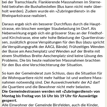
bei der Tramschlau­fe. Flan­kie­ren­de Mass­nah­men im Ster­ne­
feld betra­fen die Bus­hal­te­stel­len (Bus kann nicht mehr über­
holt wer­den). Zudem wur­de ein »Zubrin­ger­dienst« in die
Rhein­park­stras­se rea­li­siert.
Dar­aus ergab sich ein bes­se­rer Durch­fluss durch die Haupt­
stras­se, ein biss­chen weni­ger Stau­be­las­tung im Dorf. Als
Neben­wir­kung ergab sich ein grös­se­rer Stau an der Fried­hof-
und Kirch­stras­se, eine sehr hohe Belas­tung der Quar­tier­stras­
sen, zusätz­lich gros­se Ver­spä­tun­gen für den Bus (dazu spricht
die Ver­spä­tungs­gra­fik der AAGL Bän­de). Früh­zei­ti­ges Wen­den
der Bus­se am Aeschen­platz und Wen­den auf der Brei­te mit
einem Shut­tle­bus Brei­te-Aeschen­platz sind kei­ne Lösung des
Pro­blems. Die bis heu­te rea­li­sier­ten Mass­nah­men brach­ten
für den Bus eine Ver­schlech­te­rung der Situa­ti­on.
So kam der Gemein­de­rat zum Schluss, dass die Situa­ti­on für
die Wohn­quar­tie­re nicht mehr halt­bar ist und wei­te­re Mass­
nah­men not­wen­dig sind. Der Aus­weich­ver­kehr der A2 darf
die Quar­tie­re und die Bewoh­ner nicht mehr belas­ten.
Die Gemein­de­stras­sen wer­den mit »Zubrin­ger­dienst« von
Mon­tag bis Frei­tag von 16 Uhr bis 19 Uhr für Aus­wär­ti­ge
gesperrt.
Alle Ein­woh­ner der Gemein­de Birs­fel­den, auch die Kin­der,