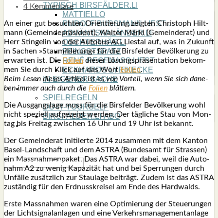
TYPISCH BIRSFÄLDER.LI
4 Kommentare
MATTIELLO
An einer gut besuch­ten Ori­en­tie­rung zeig­ten Chris­toph Hilt­
RUDOLF BUSS­MANN LIEST…
mann (Gemein­de­prä­si­dent), Wal­ter Mär­ki (Gemein­de­rat) und
ADVÄNTSKALÄNDER.LI
Herr Stin­ge­lin von der Auto­bus AG Lies­tal auf, was in Zukunft
OSCHTERHÄS.LI
in Sachen »Stau­mil­de­rung« für die Birs­fel­der Bevöl­ke­rung zu
PFINGST­SPATZ
erwar­ten ist. Die
Foli­en
die­ser Lösungs­prä­sen­ta­ti­on bekom­
RENÉ REGEN­ASS LIEST…
men Sie durch Klick auf das Wort
Foli­en
.
ECK­HARDS LYRIK­ECKE
Beim Lesen die­ses Arti­kel ist es von Vor­teil, wenn Sie sich dane­
IN EIGE­NER SACHE
ben immer auch durch die
Foli­en
blät­tern.
SO GOOT’S
SPIEL­RE­GELN
Die Aus­gangs­la­ge muss für die Birs­fel­der Bevöl­ke­rung wohl
DO-IT-YOUR­S­ELF
nicht spe­zi­ell auf­ge­zeigt wer­den. Der täg­li­che Stau von Mon­
BIRSFÄLDER.LI-ABO
tag bis Frei­tag zwi­schen 16 Uhr und 19 Uhr ist bekannt.
SHOUT­BOX
Der Gemein­de­rat initi­ier­te 2014 zusam­men mit dem Kan­ton
Basel-Land­schaft und dem ASTRA (Bun­des­amt für Stras­sen)
ein Mass­nah­men­pa­ket. Das ASTRA war dabei, weil die Auto­
nahm A2 zu wenig Kapa­zi­tät hat und bei Sper­run­gen durch
Unfäl­le zusätz­lich zur Stau­la­ge bei­trägt. Zudem ist das ASTRA
zustän­dig für den Erd­nuss­krei­sel am Ende des Hard­walds.
Ers­te Mass­nah­men waren eine Opti­mie­rung der Steue­run­gen
der Licht­si­gnal­an­la­gen und eine Ver­kehrs­ma­nage­ment­an­la­ge