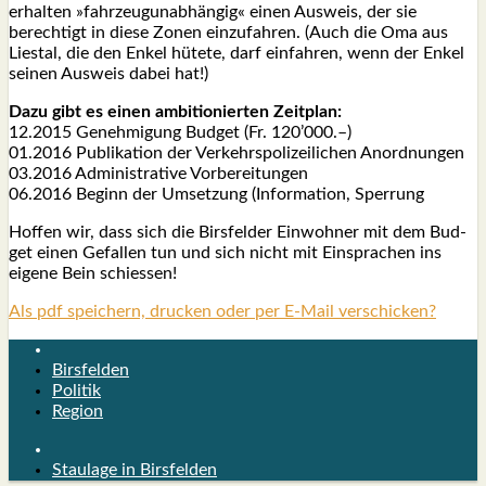
erhal­ten »fahr­zeug­un­ab­hän­gig« einen Aus­weis, der sie
berech­tigt in die­se Zonen ein­zu­fah­ren. (Auch die Oma aus
Lies­tal, die den Enkel hüte­te, darf ein­fah­ren, wenn der Enkel
sei­nen Aus­weis dabei hat!)
Dazu gibt es einen ambi­tio­nier­ten Zeit­plan:
12.2015 Geneh­mi­gung Bud­get (Fr. 120’000.–)
01.2016 Publi­ka­ti­on der Ver­kehrs­po­li­zei­li­chen Anord­nun­gen
03.2016 Admi­nis­tra­ti­ve Vor­be­rei­tun­gen
06.2016 Beginn der Umset­zung (Infor­ma­ti­on, Sper­rung
Hof­fen wir, dass sich die Birs­fel­der Ein­woh­ner mit dem Bud­
get einen Gefal­len tun und sich nicht mit Ein­spra­chen ins
eige­ne Bein schies­sen!
Als pdf speichern, drucken oder per E-Mail verschicken?
Birsfelden
Politik
Region
Staulage in Birsfelden