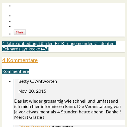
4 Jahre unbedingt für den Ex-Kirchgemeindepräsidenten!
Eckhards Lyrikecke (47)
4 Kommentare
Kommentiere
Betty C.
Antworten
Nov. 20, 2015
Das ist wie­der gross­ar­tig wie schnell und umfas­send
ich mich hier infor­mie­ren kann. Die Ver­an­stal­tung war
ja vor etwas mehr als 4 Stun­den heu­te abend. Dan­ke !
Mer­ci ! Gra­zie !