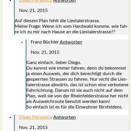
Diego Persenico
Antworten
Nov. 21, 2015
Auf die­sem Plan fehlt die Lies­ta­ler­stras­se.
Mei­ne Fra­ge: Wenn ich vom Hard­wald kom­me, wie fah­
re ich zu mir nach Hau­se an die Lies­ta­ler­stras­se??
Franz Büchler
Antworten
Nov. 21, 2015
Ganz ein­fach, lie­ber Die­go.
Du kannst wie immer fah­ren, denn du bekommst
ja einen Aus­weis, der dich berech­tigt durch die
gesperr­ten Stras­sen zu fah­ren. Nur nicht die Lies­
ta­ler­stras­se abwärts, das ist schon eine ver­bo­te­ne
Fahr­rich­tung. Dar­um ist sie auch nicht auf dem
Plan, weil sie von der Rhein­fel­d­er­stras­se her nicht
als Aus­weich­rou­te benutzt wer­den kann!
So ein­fach ist es für die Ein­woh­ner Birs­fel­dens.
Diego Persenico
Antworten
Nov. 21, 2015